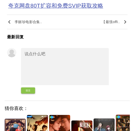
夸克网盘80T扩容和免费SVIP获取攻略
keyboard_arrow_left
keyboard_arrow_right
李丽珍电影合集..
【最强offi..
最新回复
提交
猜你喜欢：