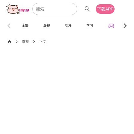
search
下载APP
chevron_left
chevron_right
sports_esports
全部
影视
动漫
学习
音乐
chevron_right
chevron_right
home
影视
正文