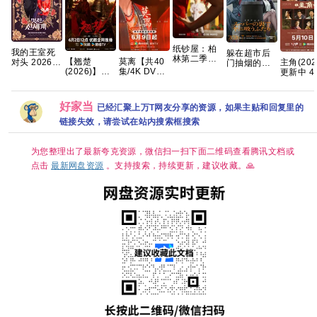
纸钞屋：柏
我的王室死
躲在超市后
林第二季
【翘楚
莫离‎【共40
主角(202
对头 2026
门抽烟的两
(2026)[8集
(2026)】】
集/4K DV
更新中 4
【更1-8集】
人 2026 内
全][1080P.中
【24集持续
HDR】手慢
清[国语中
【穿越、爱
封中字
字][43.1GB]
更新】
无 三无千金
[网盘资源
情】 【林智
【1080P高
许配废物王
[1GB集]
妍 / 许南
好家当
已经汇聚上万T网友分享的资源，如果主贴和回复里的
码】【国语
爷 夸克
俊】【韩剧
中字】【单
中字】
链接失效，请尝试在站内搜索框搜索
集/0.9G】
【大陆：剧
情 】【主演:
为您整理出了最新夸克资源，微信扫一扫下面二维码查看腾讯文档或
陈都灵 / 周
点击
最新网盘资源
。支持搜索，持续更新，建议收藏。🙏
翊然】