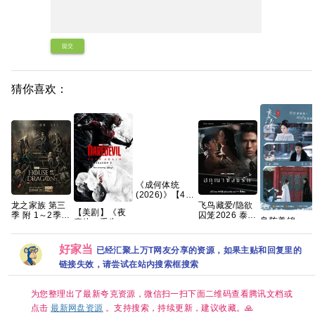
提交
猜你喜欢：
《成何体统
(2026)》【4K
HDR&DV杜
龙之家族 第三
飞鸟藏爱/隐欲
【美剧】《夜
比】【国语中
季 附 1～2季
囚笼2026 泰剧
良陈美锦
魔侠：重生 第
字】【32集
4K WEB-
全8集 内封中
(2026) 1080
二季》（附系
全】【310G】
DL.DDP5.1 内
字
[中国大陆] [剧
列）查理·考克
【夸克/百度】
嵌简繁英字幕
好家当
已经汇聚上万T网友分享的资源，如果主贴和回复里的
情/古装]任敏/
斯 文森特·多诺
【单集7GB左
沙/董思成 国
费奥 克里斯滕·
右】
链接失效，请尝试在站内搜索框搜索
中字
里特2026/剧
情/动作/科幻/惊
悚/犯罪/奇幻/冒
为您整理出了最新夸克资源，微信扫一扫下面二维码查看腾讯文档或
险/4K完结 夸克
点击
最新网盘资源
。支持搜索，持续更新，建议收藏。🙏