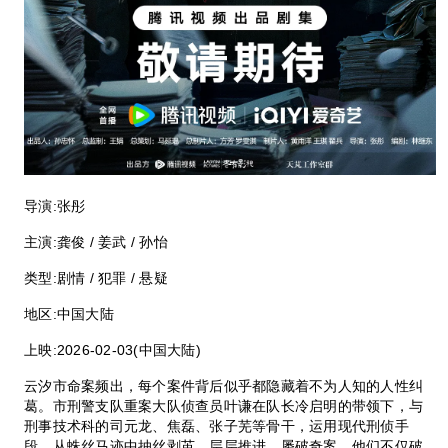
导演:
张彤
主演:
龚俊 / 姜武 / 孙怡
类型:
剧情 / 犯罪 / 悬疑
地区:
中国大陆
上映:
2026-02-03(中国大陆)
云汐市命案频出，每个案件背后似乎都隐藏着不为人知的人性纠
葛。市刑警支队重案大队侦查员叶谦在队长冷启明的带领下，与
刑事技术科的司元龙、焦磊、张子芜等骨干，运用现代刑侦手
段，从蛛丝马迹中抽丝剥茧，层层推进，屡破奇案。他们不仅破