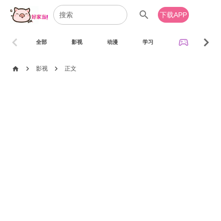
search
下载APP
chevron_left
chevron_right
sports_esports
全部
影视
动漫
学习
音乐
chevron_right
chevron_right
home
影视
正文