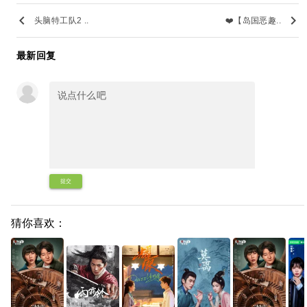
keyboard_arrow_left
keyboard_arrow_right
头脑特工队2 ..
❤️【岛国恶趣..
最新回复
提交
猜你喜欢：