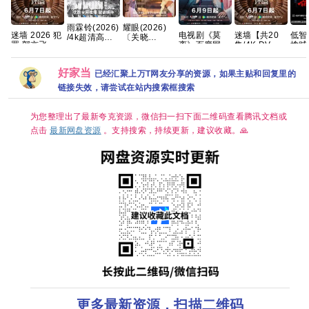
耀眼(2026)
雨霖铃(2026)
迷墙 2026 犯
电视剧《莫
迷墙【共20
低智
〔关晓
/4k超清高码
罪 郭京飞 任
离》百度网盘
集/4K DV
擒贼
彤〕/4k+1080P
画质/简中字
素汐 已更最
1080P高清免
HDR】手慢
(20
超清画质|简
幕/夸克/百度
新 夸克
费资源分享
无 【郭京
骁/ 
中字幕/夸克/
网盘【单集1
好家当
已经汇聚上万T网友分享的资源，如果主贴和回复里的
飞、任素汐｜
】【
百度网盘资源
～8GB】
喜剧/悬疑】
罪】
【单集0.8～
链接失效，请尝试在站内搜索框搜索
夸克
字】
3GB】
续更
为您整理出了最新夸克资源，微信扫一扫下面二维码查看腾讯文档或
点击
最新网盘资源
。支持搜索，持续更新，建议收藏。🙏
更多最新资源，扫描二维码