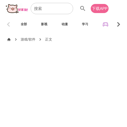
search
下载APP
chevron_left
chevron_right
sports_esports
全部
影视
动漫
学习
音乐
chevron_right
chevron_right
home
游戏/软件
正文