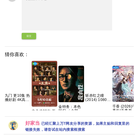
提交
猜你喜欢：
九门 更10集 热
斩赤红之瞳
播好剧 4K高码
(2014) 1080p
【夸克百度网
日语中字 全24
千香 (2026)
金特务：本色
盘+】
集 49g 夸克
香引/千香百
回归 〔金部
主角(2026) 更
4K HQ HDR
长〕 (2026) 英
新中 4k高清[国
60FPS 简中
韩双语音轨内
语中字][网盘资
好家当
幕 单集1～
封官方简繁英
已经汇聚上万T网友分享的资源，如果主贴和回复里的
源][1GB集]
5GB】夸克百
韩多国字
链接失效，请尝试在站内搜索框搜索
度网盘资源
幕.1080p.NF.WEB-