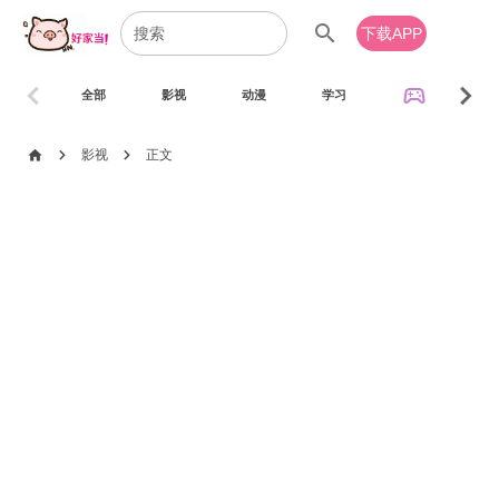
search
下载APP
chevron_left
chevron_right
sports_esports
全部
影视
动漫
学习
音乐
chevron_right
chevron_right
home
影视
正文