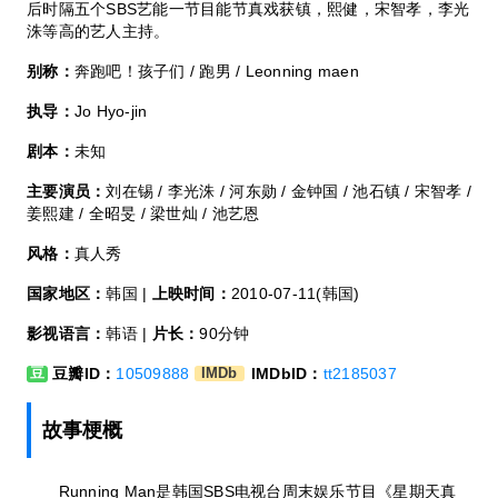
后时隔五个SBS艺能一节目能节真戏获镇，熙健，宋智孝，李光
洙等高的艺人主持。
别称：
奔跑吧！孩子们 / 跑男 / Leonning maen
执导：
Jo Hyo-jin
剧本：
未知
主要演员：
刘在锡 / 李光洙 / 河东勋 / 金钟国 / 池石镇 / 宋智孝 /
姜熙建 / 全昭旻 / 梁世灿 / 池艺恩
风格：
真人秀
国家地区：
韩国 |
上映时间：
2010-07-11(韩国)
影视语言：
韩语 |
片长：
90分钟
豆瓣ID：
10509888
IMDbID：
tt2185037
豆
IMDb
故事梗概
Running Man是韩国SBS电视台周末娱乐节目《星期天真