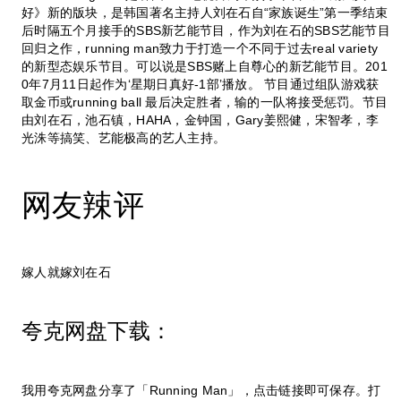
好》新的版块，是韩国著名主持人刘在石自“家族诞生”第一季结束
后时隔五个月接手的SBS新艺能节目，作为刘在石的SBS艺能节目
回归之作，running man致力于打造一个不同于过去real variety
的新型态娱乐节目。可以说是SBS赌上自尊心的新艺能节目。201
0年7月11日起作为‘星期日真好-1部’播放。 节目通过组队游戏获
取金币或running ball 最后决定胜者，输的一队将接受惩罚。节目
由刘在石，池石镇，HAHA，金钟国，Gary姜熙健，宋智孝，李
光洙等搞笑、艺能极高的艺人主持。
网友辣评
嫁人就嫁刘在石
夸克网盘下载：
我用夸克网盘分享了「Running Man」，点击链接即可保存。打