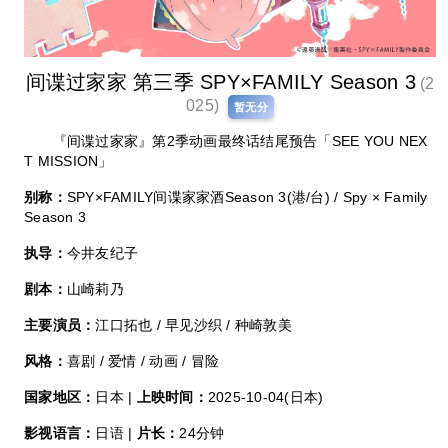
间谍过家家 第三季 SPY×FAMILY Season 3
(2
025)
暂无分
『间谍过家家』第2季动画最终话结尾预告「SEE YOU NEX
T MISSION」
别称：
SPY×FAMILY间谍家家酒Season 3(港/台) / Spy × Family
Season 3
执导：
今井友纪子
剧本：
山崎莉乃
主要演员：
江口拓也 / 早见沙织 / 种崎敦美
风格：
喜剧 / 爱情 / 动画 / 冒险
国家地区：
日本 |
上映时间：
2025-10-04(日本)
影视语言：
日语 |
片长：
24分钟