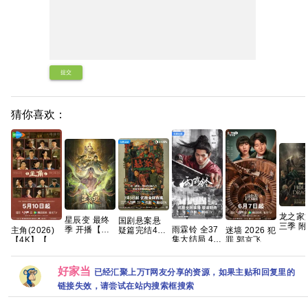
提交
猜你喜欢：
龙之家
星辰变 最终
国剧悬案悬
三季 附
雨霖铃 全37
季 开播【更
主角(2026)
迷墙 2026 犯
疑篇完结4K
季 4K 
集大结局 4K
04集】【4K
【4K】【国
罪 郭京飞 任
高清 国剧
DL.DD
高码率 【夸
国字】网盘
语中字】
素汐 已更最
《悬案》全
内嵌简
克百度网盘
资源
【夸克/百
新 夸克
集上线 王传
字幕 
+】
度】
君江奇霖杨
好家当
已经汇聚上万T网友分享的资源，如果主贴和回复里的
7GB左
烁主演
链接失效，请尝试在站内搜索框搜索