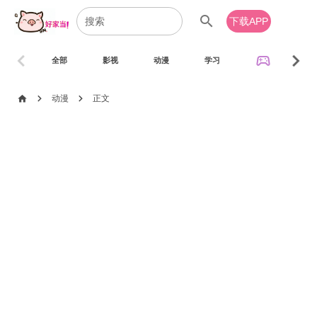
search
下载APP
chevron_left
chevron_right
sports_esports
全部
影视
动漫
学习
音乐
chevron_right
chevron_right
home
动漫
正文