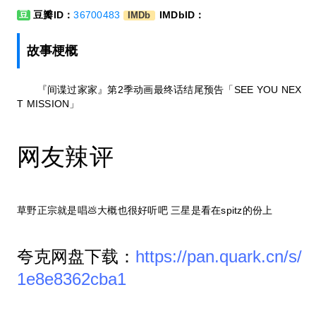
豆瓣ID：
36700483
IMDbID：
豆
IMDb
故事梗概
『间谍过家家』第2季动画最终话结尾预告「SEE YOU NEX
T MISSION」
网友辣评
草野正宗就是唱💩大概也很好听吧 三星是看在spitz的份上
夸克网盘下载：
https://pan.quark.cn/s/
1e8e8362cba1