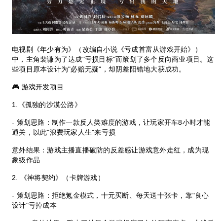
电视剧《年少有为》（改编自小说《亏成首富从游戏开始》）
中，主角裴谦为了达成"亏损目标"而策划了多个反向商业项目。这
些项目原本设计为"必赔无疑"，却阴差阳错地大获成功。
🎮 游戏开发项目
1.《孤独的沙漠公路》
- 策划思路：制作一款反人类难度的游戏，让玩家开车8小时才能
通关，以此"浪费玩家人生"来亏损
意外结果：游戏主播直播破防的反差感让游戏意外走红，成为现
象级作品
2. 《神将契约》（卡牌游戏）
- 策划思路：拒绝氪金模式，十元买断、每天送十张卡，靠"良心
设计"亏掉成本