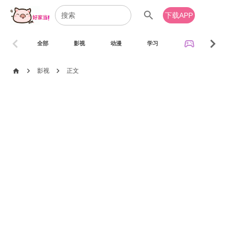
search
下载APP
chevron_left
chevron_right
sports_esports
全部
影视
动漫
学习
音乐
chevron_right
chevron_right
home
影视
正文