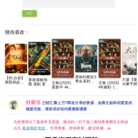
提交
猜你喜欢：
黑袍纠察队5
【BL台剧】
大濛【最
香港探秘地
季全系列 手
寒阳风起春
主角(2026)
主角 (2026)
火爆中国
图 港剧 更11
慢无 【动作
山境 2026
更新中 4k高
4K臻彩- [剧
湾片🈲手
集 4K国粤
科幻/喜剧犯
春山境 爱情
清[国语中字]
情]张嘉益/刘
无】 该片荣
罪】夸克
同性 刘竞屿
[网盘资源]
浩存/秦海璐
获第62
熊艺文 国语
[1GB集]
国语中字 [单
🐴奖✨ 
好家当
已经汇聚上万T网友分享的资源，如果主贴和回复里的
中字 已更最
集约1GB]
影片、最
新 夸克
链接失效，请尝试在站内搜索框搜索
原著剧本
5项大奖
夸克
为您整理出了最新夸克资源，微信扫一扫下面二维码查看腾讯文档或
点击
最新网盘资源
。支持搜索，持续更新，建议收藏。🙏