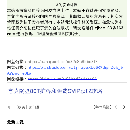
#免责声明#
本站所有资源链接为网友自发上传，本站不存储任何实质资源。
本文内所有链接指向的网盘资源，其版权归版权方所有，其实际
管理权为帖子发布者所有，本站无法操作相关资源。如您认为本
站任何介绍帖侵犯了您的合法版权，请发送邮件 zjhgx163@163.
com 进行投诉，管理员会删除相关帖子。
网盘链接：
https://pan.quark.cn/s/32c8a8bbd3f7
网盘链接：
https://pan.baidu.com/s/1j-napSXLotRXdipnZob_5
A?pwd=e3ka
网盘链接：
https://drive.uc.cn/s/01bbd3ddcec64
夸克网盘80T扩容和免费SVIP获取攻略
keyboard_arrow_left
keyboard_arrow_right
【欧美】热门推..
【年代悬疑】《..
最新回复