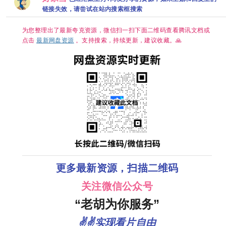
码】【国语
克
HDR】 【张
影片、
源【单集0.8
链接失效，请尝试在站内搜索框搜索
中字】【单
新成、丁禹
原著剧本
～3GB】
集/1G】【大
兮｜奇幻/冒
项大奖
陆：剧情 / 武
险】夸克
克
为您整理出了最新夸克资源，微信扫一扫下面二维码查看腾讯文档或
侠 / 古装】
【主演: 杨洋
点击
最新网盘资源
。支持搜索，持续更新，建议收藏。🙏
/ 章若楠 / 方
逸伦 】
更多最新资源，扫描二维码
关注微信公众号
“老胡为你服务”
✌✌实现看片自由