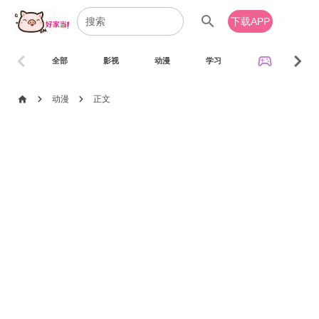
search
下载APP
chevron_left
chevron_right
sports_esports
全部
影视
动漫
学习
音乐
chevron_right
chevron_right
home
动漫
正文