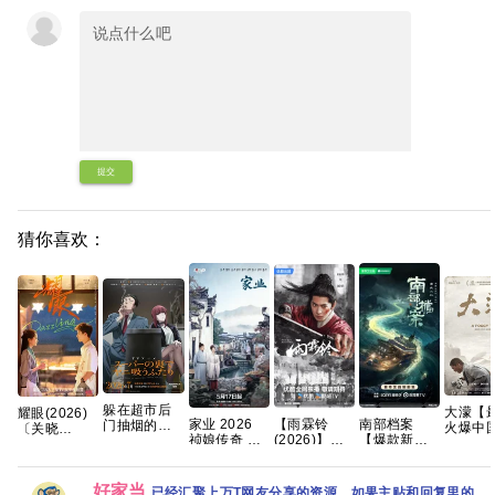
提交
猜你喜欢：
躲在超市后
大濛【
耀眼(2026)
【雨霖铃
家业 2026
南部档案
门抽烟的两
火爆中
〔关晓
(2026)】
祯娘传奇 古
【爆款新剧
人 2026 内
湾片🈲
彤〕/4k+1080P
【37集持续
装女性传奇
🔥手慢无】
封中字
无】 该片荣
超清画质|简
更新】
杨紫 韩东君
【共33集/4K
获第62
中字幕/夸克/
【1080P高
已更最新 夸
超清臻彩 DV
🐴奖✨ 
好家当
百度网盘资
已经汇聚上万T网友分享的资源，如果主贴和回复里的