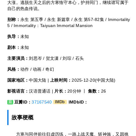
大涨。逃脱生天之后的方寒恪守本心，护持同门，继续谱写属于
自己的热血传说。
别称：
永生 第五季 / 永生 新篇章 / 永生 第57-82集 / Immortality
5 / Immortality：Taiyuan Immortal Mansion
执导：
未知
剧本：
未知
主要演员：
刘思岑 / 贺文潇 / 刘琮 / 石头
风格：
动作 / 动画 / 奇幻
国家地区：
中国大陆 |
上映时间：
2025-12-20(中国大陆)
影视语言：
汉语普通话 |
片长：
20分钟 丨
集数：
26
豆瓣ID：
37167540
IMDbID：
豆
IMDb
故事梗概
方寒与同伴前往归虚历练，一路上战天魔、斩神族，又因挑