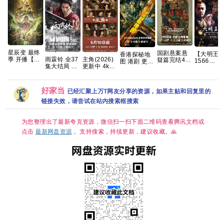
星辰变 最终
国剧悬案悬
【大明王
香港探秘地
雨霖铃 全37
主角(2026)
季 开播【更
疑篇完结4K
1566
图 港剧 更11
集大结局 4K
更新中 4k高
04集】【4K
高清 国剧
(2007)】
集 4K国粤
高码率 【夸
清[国语中字]
国字】网盘
《悬案》全
【又名: 
克百度网盘
[网盘资源]
资源
集上线 王传
与海瑞】
+】
[1GB集]
君江奇霖杨
【国剧4
好家当
已经汇聚上万T网友分享的资源，如果主贴和回复里的
烁主演
全】
链接失效，请尝试在站内搜索框搜索
【1080
【国语中
（79.6
为您整理出了最新夸克资源，微信扫一扫下面二维码查看腾讯文档或
【豆瓣9.
分】【剧情
点击
最新网盘资源
。支持搜索，持续更新，建议收藏。🙏
历史】【
宝国 / 黄
忠 / 倪大
】夸克