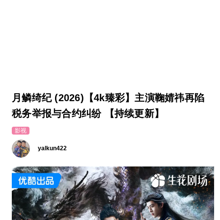
月鳞绮纪 (2026)【4k臻彩】主演鞠婧祎再陷
税务举报与合约纠纷 【持续更新】
影视
yalkun422