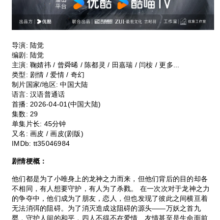
导演: 陆觉
编剧: 陆觉
主演: 鞠婧祎 / 曾舜晞 / 陈都灵 / 田嘉瑞 / 闫桉 / 更多...
类型: 剧情 / 爱情 / 奇幻
制片国家/地区: 中国大陆
语言: 汉语普通话
首播: 2026-04-01(中国大陆)
集数: 29
单集片长: 45分钟
又名: 画皮 / 画皮(剧版)
IMDb: tt35046984
剧情梗概：
他们都是为了小唯身上的龙神之力而来，但他们背后的目的却各
不相同，有人想要守护，有人为了杀戮。 在一次次对于龙神之力
的争夺中，他们成为了朋友，恋人，但也发现了彼此之间横亘着
无法消弭的阻碍。为了消灭造成这阻碍的源头——万妖之首九
婴，守护人间的和平，四人不得不在爱情、友情甚至是生命面前