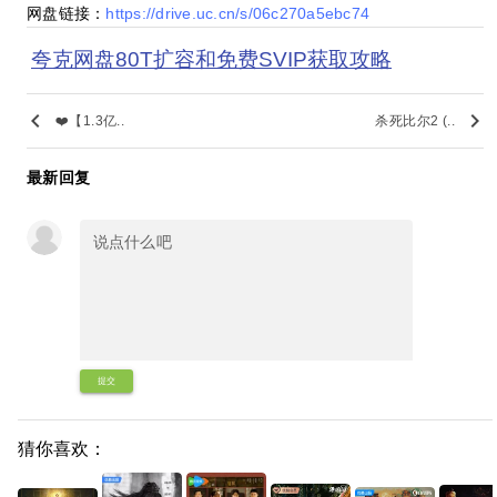
网盘链接：
https://drive.uc.cn/s/06c270a5ebc74
夸克网盘80T扩容和免费SVIP获取攻略
keyboard_arrow_left
keyboard_arrow_right
❤️【1.3亿..
杀死比尔2 (..
最新回复
提交
猜你喜欢：