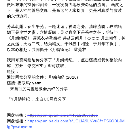
做出艰难的抉择和割舍，一次次努力地改变命运的流向。 画皮之
下，是人性的善恶交锋，是命运的无常捉弄，更是对真爱与救赎
的永恒追问。
芳草朝露，春生平芜，玉轮迷途，神谕之务。清眸流盼，狡黠妩
媚下是尘世之责，含情凝睇，灵动直率下是苍生之任，期待与
《月鳞绮纪》 露芜衣@鞠婧祎 共赴云间月！🍊🍊🍊 月之精华，神
之灵运，天地二气，结为精灵。于风云中相逢，于月华下执手，
以本心相赴，共同揭开《月鳞绮纪》 露芜衣
我用夸克网盘给你分享了「月鳞绮纪」，点击链接或复制整段内
容，打开「夸克APP」即可获取。
链接：
通过网盘分享的文件：月鳞绮纪 (2026)
链接: 提取码: yetm
--来自百度网盘超级会员v7的分享
「Y月鳞绮纪 」来自UC网盘分享
网盘链接：
https://pan.quark.cn/s/44512d56cdd6
网盘链接：
https://pan.baidu.com/s/1OLIA9LNVu8fYPS6O0LJM
fg?pwd=yetm