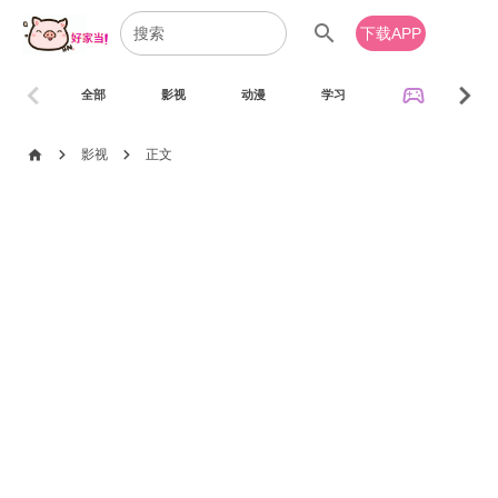
search
下载APP
chevron_left
chevron_right
sports_esports
全部
影视
动漫
学习
音乐
chevron_right
chevron_right
home
影视
正文