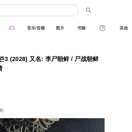
search
sports_esports
help_outline
音乐/音频
图片
书籍
其他
 (2028) 又名: 李尸朝鲜 / 尸战朝鲜
清
8)