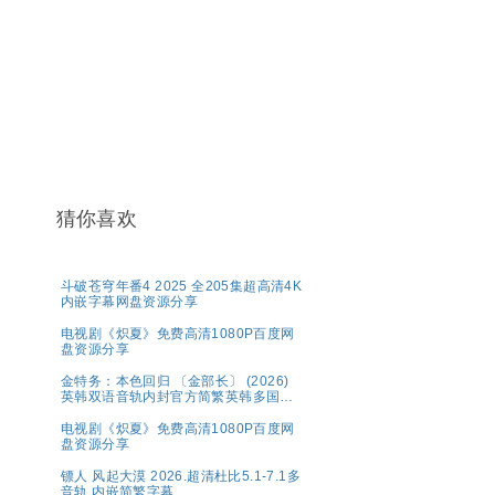
猜你喜欢
斗破苍穹年番4 2025 全205集超高清4K
内嵌字幕网盘资源分享
电视剧《炽夏》免费高清1080P百度网
盘资源分享
金特务：本色回归 〔金部长〕 (2026)
英韩双语音轨内封官方简繁英韩多国字
幕.1080p.NF.WEB-DL.M【单集2～
3GB】
电视剧《炽夏》免费高清1080P百度网
盘资源分享
镖人 风起大漠 2026.超清杜比5.1-7.1多
音轨 内嵌简繁字幕