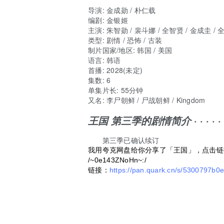
导演
:
金成勋
/
朴仁载
编剧
:
金银姬
主演
:
朱智勋
/
裴斗娜
/
全智贤
/
金成圭
/
类型:
剧情 / 恐怖 / 古装
制片国家/地区:
韩国 / 美国
语言:
韩语
首播:
2028(未定)
集数:
6
单集片长:
55分钟
又名:
李尸朝鲜 / 尸战朝鲜 / Kingdom
· · · · · 
王国 第三季的剧情简介
第三季已确认续订
我用夸克网盘给你分享了「王国」，点击链
/~0e143ZNoHn~:/
链接：
https://pan.quark.cn/s/5300797b0