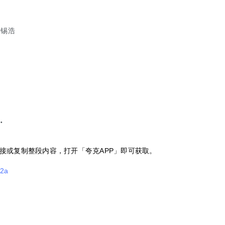
全锡浩
·
接或复制整段内容，打开「夸克APP」即可获取。
e2a