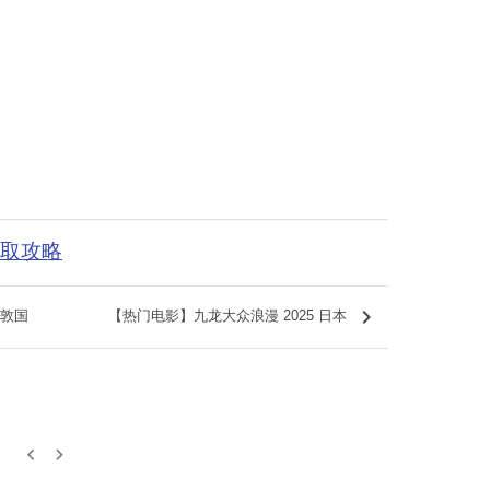
获取攻略
keyboard_arrow_right
敦国
【热门电影】九龙大众浪漫 2025 日本
keyboard_arrow_left
keyboard_arrow_right