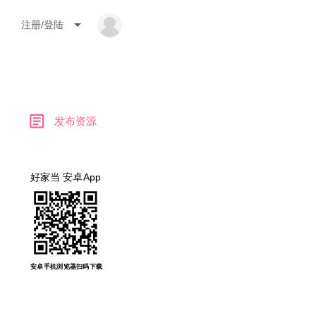
arrow_drop_down
注册/登陆
article
发布资源
好家当 安卓App
安卓手机浏览器扫码下载