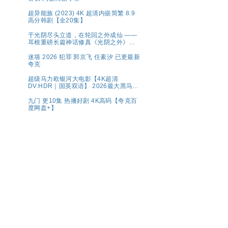
超异能族 (2023) 4K 超清内嵌简繁 8.9
高分韩剧【全20集】
于光阴尽头立道，在轮回之外成仙 ——
耳根重磅长篇神话修真《光阴之外》典
藏完整版
迷墙 2026 犯罪 郭京飞 任素汐 已更最新
夸克
超级马力欧银河大电影【4K超清
DV.HDR｜国英双语】 2026最大黑马！
全球票房第一🏆 夸克
九门 更10集 热播好剧 4K高码【夸克百
度网盘+】