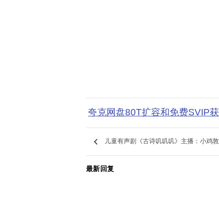
夸克网盘80T扩容和免费SVIP
keyboard_arrow_left
儿童有声剧《古诗叽叽叽》主播：小鸡敦
最新回复