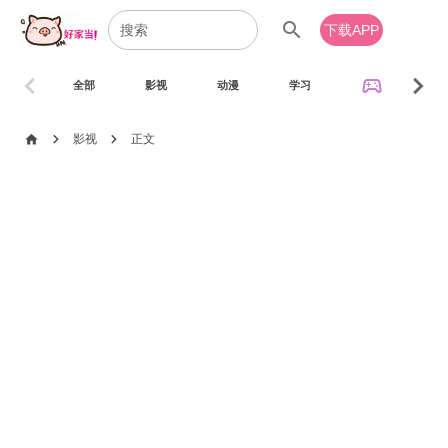
search
下载APP
chevron_left
chevron_right
sports_esports
全部
影视
动漫
学习
音乐
chevron_right
chevron_right
home
影视
正文