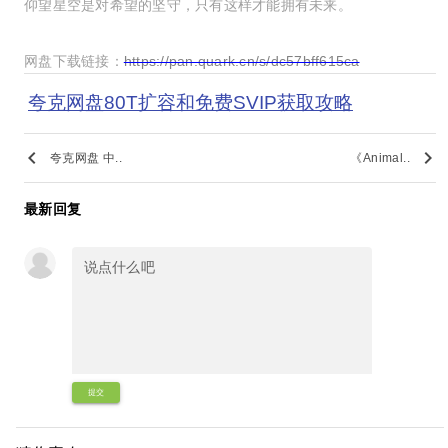
仰望星空是对希望的坚守，只有这样才能拥有未来。
网盘下载链接：
https://pan.quark.cn/s/dc57bff615ca
夸克网盘80T扩容和免费SVIP获取攻略
keyboard_arrow_left
keyboard_arrow_right
夸克网盘 中..
《Animal..
最新回复
提交