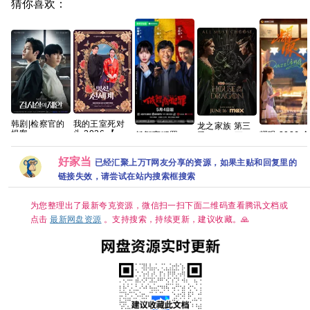
猜你喜欢：
韩剧|检察官的
我的王室死对
龙之家族 第三
提案
头 2026 【首
低智商犯罪
耀眼 2026 全
季(2026)[更01
播】【穿越、
(2026) 4K [中
集 4K 关晓彤 
集]
爱情】 【林智
国大陆] [剧情/
李昀锐
[4K.DV.HDR]
好家当
妍 / 许南俊】
已经汇聚上万T网友分享的资源，如果主贴和回复里的
悬疑] [王骁 田
[高码率][内封简
【韩剧中字】
曦薇 王传君 董
繁英][附1-2季]
链接失效，请尝试在站内搜索框搜索
宝石]
[8GB集]
为您整理出了最新夸克资源，微信扫一扫下面二维码查看腾讯文档或
点击
最新网盘资源
。支持搜索，持续更新，建议收藏。🙏