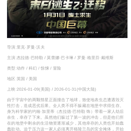
导演:
里克·罗曼·沃夫
主演:
杰拉德·巴特勒 / 莫蕾娜·巴卡琳 / 罗曼·格里芬·戴维斯
类型:
动作 / 科幻 / 惊悚 / 冒险
地区:
英国 / 美国
上映:
2026-01-09(美国) / 2026-01-31(中国大陆)
由于宇宙中的两颗彗星正面撞击了地球，致使地表生态遭遇毁灭
性打击，造成恶劣后果。全人类不得不躲藏在地堡中求得生存。
身为科学家的约翰·加里蒂（杰拉德·巴特勒 饰）带着一家人劫后
余生，幸存了下来。虽然他们躲过了第一波的冲击，但是他们所
在的地堡中剩余的生活物资逐渐减少，其他幸存的人类也开始蠢
蠢欲动。迫于压力这一家人必须离开格陵兰岛的安全掩体，开始