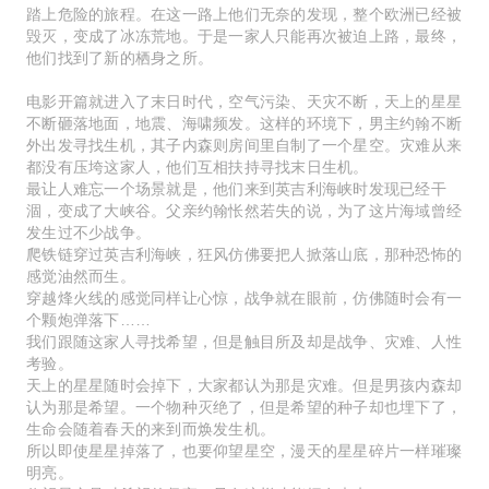
踏上危险的旅程。在这一路上他们无奈的发现，整个欧洲已经被
毁灭，变成了冰冻荒地。于是一家人只能再次被迫上路，最终，
他们找到了新的栖身之所。
电影开篇就进入了末日时代，空气污染、天灾不断，天上的星星
不断砸落地面，地震、海啸频发。这样的环境下，男主约翰不断
外出发寻找生机，其子内森则房间里自制了一个星空。灾难从来
都没有压垮这家人，他们互相扶持寻找末日生机。
最让人难忘一个场景就是，他们来到英吉利海峡时发现已经干
涸，变成了大峡谷。父亲约翰怅然若失的说，为了这片海域曾经
发生过不少战争。
爬铁链穿过英吉利海峡，狂风仿佛要把人掀落山底，那种恐怖的
感觉油然而生。
穿越烽火线的感觉同样让心惊，战争就在眼前，仿佛随时会有一
个颗炮弹落下……
我们跟随这家人寻找希望，但是触目所及却是战争、灾难、人性
考验。
天上的星星随时会掉下，大家都认为那是灾难。但是男孩内森却
认为那是希望。一个物种灭绝了，但是希望的种子却也埋下了，
生命会随着春天的来到而焕发生机。
所以即使星星掉落了，也要仰望星空，漫天的星星碎片一样璀璨
明亮。