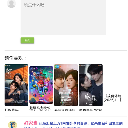
提交
猜你喜欢：
《成何体统
(2026)》【4K
HDR&DV杜
比】【国语中
超级马力欧银
野狗骨头
爱情没有神话
野狗骨头 2026
字】【32集
河大电影【4K
(2026)宋威龙
(2026)更新中
全32集国语中
全】【310G】
超清DV.HDR
张婧仪 梁靖康
4k+1080P国
字1080P高清
【夸克/百度】
｜国英双语】
何瑞贤 练练 何
语中字网盘资
资源分享
好家当
已经汇聚上万T网友分享的资源，如果主贴和回复里的
2026最大黑
明翰 周铁
源[0.9GB集]