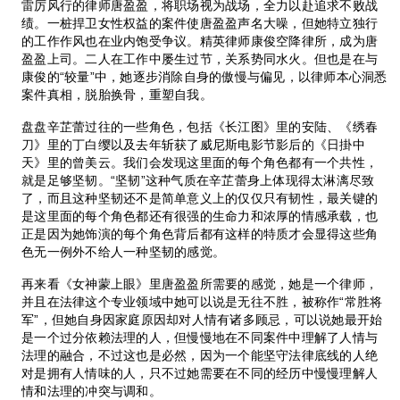
雷厉风行的律师唐盈盈，将职场视为战场，全力以赴追求不败战
绩。一桩捍卫女性权益的案件使唐盈盈声名大噪，但她特立独行
的工作作风也在业内饱受争议。精英律师康俊空降律所，成为唐
盈盈上司。二人在工作中屡生过节，关系势同水火。但也是在与
康俊的“较量”中，她逐步消除自身的傲慢与偏见，以律师本心洞悉
案件真相，脱胎换骨，重塑自我。
盘盘辛芷蕾过往的一些角色，包括《长江图》里的安陆、《绣春
刀》里的丁白缨以及去年斩获了威尼斯电影节影后的《日掛中
天》里的曾美云。我们会发现这里面的每个角色都有一个共性，
就是足够坚韧。“坚韧”这种气质在辛芷蕾身上体现得太淋漓尽致
了，而且这种坚韧还不是简单意义上的仅仅只有韧性，最关键的
是这里面的每个角色都还有很强的生命力和浓厚的情感承载，也
正是因为她饰演的每个角色背后都有这样的特质才会显得这些角
色无一例外不给人一种坚韧的感觉。
再来看《女神蒙上眼》里唐盈盈所需要的感觉，她是一个律师，
并且在法律这个专业领域中她可以说是无往不胜，被称作“常胜将
军”，但她自身因家庭原因却对人情有诸多顾忌，可以说她最开始
是一个过分依赖法理的人，但慢慢地在不同案件中理解了人情与
法理的融合，不过这也是必然，因为一个能坚守法律底线的人绝
对是拥有人情味的人，只不过她需要在不同的经历中慢慢理解人
情和法理的冲突与调和。