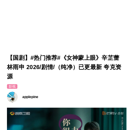
【国剧】#热门推荐#《女神蒙上眼》辛芷蕾
林雨申 2026/剧情/（纯净）已更最新 夸克资
源
影视
applepine