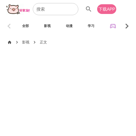
search
下载APP
chevron_left
chevron_right
sports_esports
全部
影视
动漫
学习
音乐
chevron_right
chevron_right
home
影视
正文