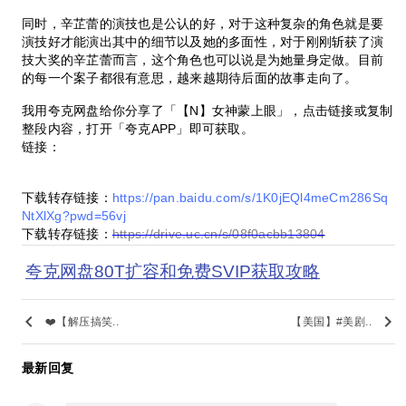
同时，辛芷蕾的演技也是公认的好，对于这种复杂的角色就是要
演技好才能演出其中的细节以及她的多面性，对于刚刚斩获了演
技大奖的辛芷蕾而言，这个角色也可以说是为她量身定做。目前
的每一个案子都很有意思，越来越期待后面的故事走向了。
我用夸克网盘给你分享了「【N】女神蒙上眼」，点击链接或复制
整段内容，打开「夸克APP」即可获取。
链接：
下载转存链接：
https://pan.baidu.com/s/1K0jEQl4meCm286Sq
NtXlXg?pwd=56vj
下载转存链接：
https://drive.uc.cn/s/08f0acbb13804
夸克网盘80T扩容和免费SVIP获取攻略
keyboard_arrow_left
keyboard_arrow_right
❤️【解压搞笑..
【美国】#美剧..
最新回复