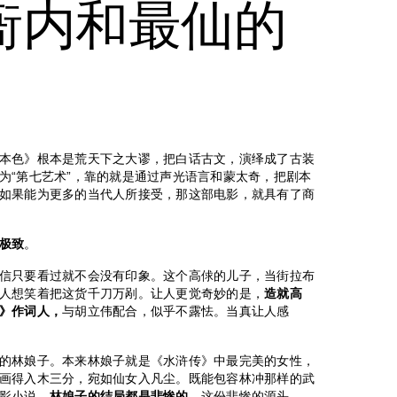
衙内和最仙的
本色》根本是荒天下之大谬，把白话古文，演绎成了古装
为“第七艺术”，靠的就是通过声光语言和蒙太奇，把剧本
如果能为更多的当代人所接受，那这部电影，就具有了商
极致
。
信只要看过就不会没有印象。这个高俅的儿子，当街拉布
人想笑着把这货千刀万剐。让人更觉奇妙的是，
造就高
》作词人，
与胡立伟配合，似乎不露怯。当真让人感
的林娘子。本来林娘子就是《水浒传》中最完美的女性，
画得入木三分，宛如仙女入凡尘。既能包容林冲那样的武
影小说，
林娘子的结局都是悲惨的。
这份悲惨的源头，