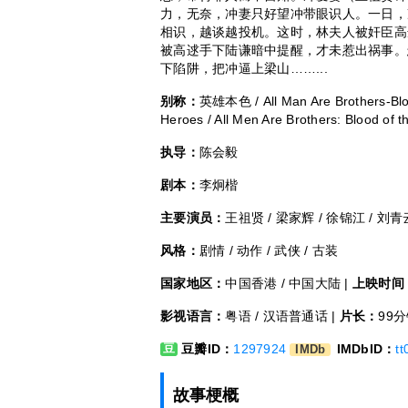
力，无奈，冲妻只好望冲带眼识人。一日，
相识，越谈越投机。这时，林夫人被奸臣高
被高逑手下陆谦暗中提醒，才未惹出祸事。
下陷阱，把冲逼上梁山……...
别称：
英雄本色 / All Man Are Brothers-Bloo
Heroes / All Men Are Brothers: Blood of 
执导：
陈会毅
剧本：
李炯楷
主要演员：
王祖贤 / 梁家辉 / 徐锦江 / 刘青云
风格：
剧情 / 动作 / 武侠 / 古装
国家地区：
中国香港 / 中国大陆 |
上映时间
影视语言：
粤语 / 汉语普通话 |
片长：
99
豆瓣ID：
1297924
IMDbID：
t
豆
IMDb
故事梗概