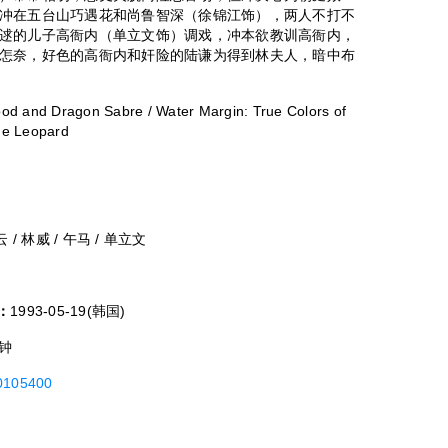
冲在五台山巧遇花和尚鲁智深（徐锦江饰），两人不打不
逑的儿子高衙内（单立文饰）调戏，冲本欲教训高衙内，
怎奈，好色的高衙内和奸险的陆谦为得到林夫人，暗中布
d and Dragon Sabre / Water Margin: True Colors of
the Leopard
 / 林威 / 午马 / 单立文
：
1993-05-19(韩国)
分钟
t0105400