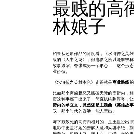
最贱的高
林娘子
如果从还原作品的角度看，《水浒传之英雄
版的《人中之龙》；但电影之所以能够被称
故事浓缩、夸张成另一个形态——这个形态
业价值。
《水浒传之英雄本色》走得就是
商业路线的
比如那个穷凶极恶又贱破天际的高衙内，相
帘这种事都干出来了，简直纨绔到浮夸，让
衙内的单立文，竟然还是主题曲《英雄故事
叹，那个时代的香港，能人辈出。
与下贱致死的高衙内相对的，是王祖贤出演
电影中更是将她的善解人意和风姿卓绝，刻
痴老公，也晓大义、知人心。可惜，无论电