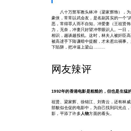
八十万禁军教头林冲（梁家辉饰），为人
豪侠，常常以武会友，是名副其实的一个"
恶，常得罪人而不自知。冲爱妻（王祖贤饰
力，无奈，冲妻只好望冲带眼识人。一日，
相识，越谈越投机。这时，林夫人被奸臣高
被高逑手下陆谦暗中提醒，才未惹出祸事。
下陷阱，把冲逼上梁山……...
网友辣评
1992年的香港电影是粗糙的，但也是生猛
祖贤、梁家辉、徐锦江、刘青云，还有林威
部貌似仓促的电影中，为自己找到闪光点，
影，平添了许多
人物
方面的看头。