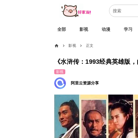
全部
影视
动漫
学习
home
影视
正文
chevron_right
chevron_right
《水浒传：1993经典英雄版，
影视
阿里云资源分享