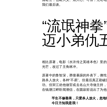
我们最后谈。
“流氓神拳
迈小弟仇
相比原著，电影《水浒传之英雄本色》里的
光芒，改过了主角林冲。
原著中的鲁智深，莽撞暴躁的外表下，佛性
路杀人放火，各种“不易”。但最后真正勘
功。但宋江劝他做官或去名山大寺做主持，
在钱塘江畔听闻潮信，在圆寂前说出了为他
平生不修善果，只爱杀人放火，忽地
今日方知我是我！