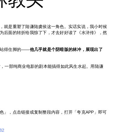
，就是重塑了陆谦陆虞侯这一角色。实话实说，我小时候
为后面的转折给我惊了下，才去好好读了《水浒传》，然
站得住脚的——
他几乎就是个阴暗版的林冲，展现出了
货，一部纯商业电影的剧本能搞得如此风生水起。用陆谦
色」，点击链接或复制整段内容，打开「夸克APP」即可
d82