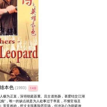
雄本色
(1993)
7.4分
极为正直，深得朝庭器重。且古道热肠，甚爱结交江湖
武痴”，唯一的缺点就是为人处事过于率直，不懂官场丑
）常常相劝，想丈夫脱离险恶官场，但冲决心为朝庭效