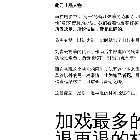
此乃
上品人物！
而在电影中，“海王”徐锦江饰演的花和尚
他“暴露”智慧的办法。我们看着他鲁莽好
所做决定、所说话语，皆是正确的。
莽夫有慧，以进为进。此时就出了电影中最
刘青云扮演的仇五，作为后半部电影的线索
功能性角色，负责“献刀”，引出白虎堂事
而在实现这个功能的同时，仇五这个本来应
草莽以外的另一种豪情：
士为知己者死。
最
信送达给林冲，可谓全片豪迈之峰。
这份豪迈，足以一退再退的林冲脸红不已。
加戏最多
退再退的