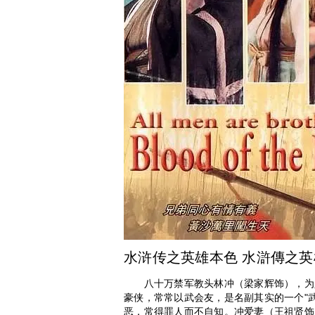
水浒传之英雄本色 水滸傳之英
八十万禁军教头林冲（梁家辉饰），为人
豪侠，常常以武会友，是名副其实的一个"
恶，常得罪人而不自知。冲爱妻（王祖贤饰