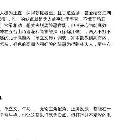
极为正直，深得朝庭器重。且古道热肠，甚爱结交江湖
武痴”，唯一的缺点就是为人处事过于率直，不懂官场丑
）常常相劝，想丈夫脱离险恶官场，但冲决心为朝庭效
冲在五台山巧遇花和尚鲁智深（徐锦江饰），两人不打不
逑的儿子高衙内（单立文饰）调戏，冲本欲教训高衙内，
怎奈，好色的高衙内和奸险的陆谦为得到林夫人，暗中布
的。
、单立文、午马……无论主角配角、正牌反派，都能在一
争奇斗艳，也让这部以打戏为卖点、但打得并不精彩的电