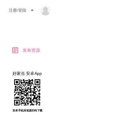
arrow_drop_down
注册/登陆
article
发布资源
好家当 安卓App
安卓手机浏览器扫码下载