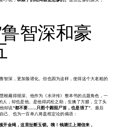
”鲁智深和豪
五
鲁智深，更加脸谱化。但也因为这样，使得这个大老粗的
慧根藏得很深。他作为《水浒传》整本书的点题角色，一
破的人，却也是他。是他得武松之助，生擒了方腊，立了头
他却说
“都不要……只图个囫囵尸首，也是强了”
。最后
自己、也为一百单八将盖棺定论的偈语：
顿开金绳，这里扯断玉锁。咦！钱塘江上潮信来，