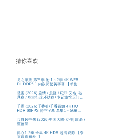
猜你喜欢
龙之家族 第三季 附 1～2季 4K WEB-
DL.DDP5.1 内嵌简繁英字幕 【单集
7GB左右】
悬案 (2026) 剧情 / 悬疑 / 犯罪 又名: 破
悬案 / 珠宝行连环劫案+卞记旅馆灭门案
夸克
千香 (2026)千香引/千香百媚 4K HQ
HDR 60FPS 简中字幕 单集1～5GB】
夸克百度网盘资源
兵自风中来 (2026)中国大陆·动作| 欧豪 /
蓝盈莹
问心1-2季 全集 4K HDR 超清资源 【夸
克百度网盘+】