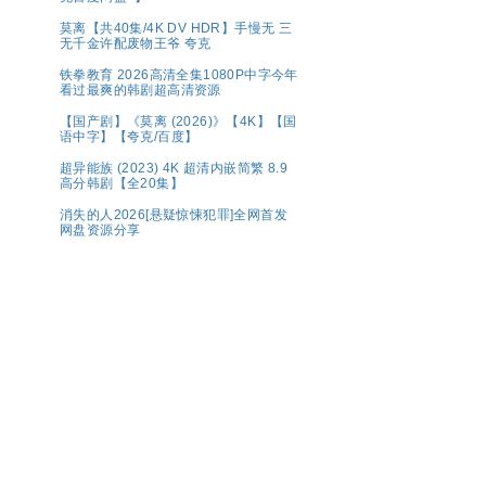
莫离‎【共40集/4K DV HDR】手慢无 三
无千金许配废物王爷 夸克
铁拳教育 2026高清全集1080P中字今年
看过最爽的韩剧超高清资源
【国产剧】《莫离 (2026)》【4K】【国
语中字】【夸克/百度】
超异能族 (2023) 4K 超清内嵌简繁 8.9
高分韩剧【全20集】
消失的人2026[悬疑惊悚犯罪]全网首发
网盘资源分享