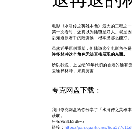
电影《水浒传之英雄本色》最大的工程之一
第一次看时，还真以为陆谦是好人。就是因
后知道原著中的陆虞侯，根本没那么能打。
虽然近乎原创重塑，但陆谦这个电影角色是
许多林冲这个角色无法直接展现的东西。
所以我说，上世纪90年代初的香港的确有
去诠释林冲，果真厉害！
夸克网盘下载：
我用夸克网盘给你分享了「水浒传之英雄本
获取。
/~4e9b3Lk3dk~:/
链接：
https://pan.quark.cn/s/6da177c11