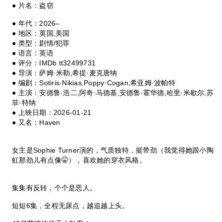
● 片名：盗窃
● 年代：2026–
● 地区：英国,美国
● 类型：剧情/犯罪
● 语言：英语
● 评分：IMDb tt32499731
● 导演：萨姆·米勒,希提·麦克唐纳
● 编剧：Sotiris·Nikias,Poppy·Cogan,希亚姆·波帕特
● 主演：安德鲁·浩二,阿奇·马德基,安德鲁·霍华德,哈里·米歇尔,苏
菲·特纳
● 上映日期：2026-01-21
● 又名：Haven
女主是Sophie Turner演的，气质独特，挺带劲（我觉得她跟小陶
虹那劲儿有点像🤫），喜欢她的穿衣风格。
集集有反转，个个是恶人。
短短6集，全程无尿点，越追越上头。