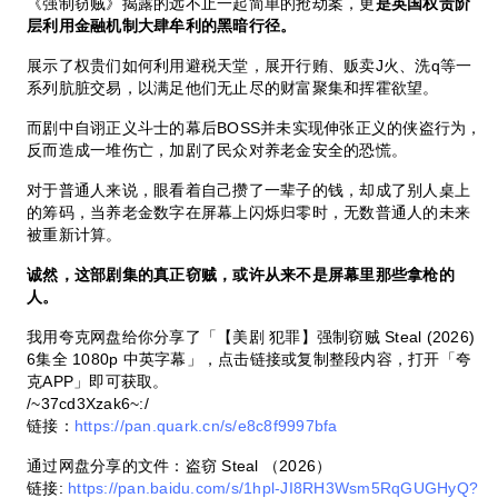
《强制窃贼》揭露的远不止一起简单的抢劫案，更
是英国权贵阶
层利用金融机制大肆牟利的黑暗行径。
展示了权贵们如何利用避税天堂，展开行贿、贩卖J火、洗q等一
系列肮脏交易，以满足他们无止尽的财富聚集和挥霍欲望。
而剧中自诩正义斗士的幕后BOSS并未实现伸张正义的侠盗行为，
反而造成一堆伤亡，加剧了民众对养老金安全的恐慌。
对于普通人来说，眼看着自己攒了一辈子的钱，却成了别人桌上
的筹码，当养老金数字在屏幕上闪烁归零时，无数普通人的未来
被重新计算。
诚然，这部剧集的真正窃贼，或许从来不是屏幕里那些拿枪的
人。
我用夸克网盘给你分享了「【美剧 犯罪】强制窃贼 Steal (2026)
6集全 1080p 中英字幕」，点击链接或复制整段内容，打开「夸
克APP」即可获取。
/~37cd3Xzak6~:/
链接：
https://pan.quark.cn/s/e8c8f9997bfa
通过网盘分享的文件：盗窃 Steal （2026）
链接:
https://pan.baidu.com/s/1hpl-JI8RH3Wsm5RqGUGHyQ?