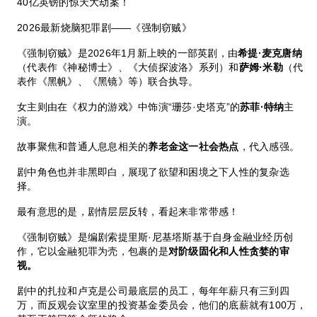
40亿英镑的惊天大劫案！
2026最新烧脑犯罪剧——《强制窃贼》
《强制窃贼》是2026年1月新上映的一部英剧，由
希提·麦克唐纳
（代表作《神秘博士》、《大侦探波洛》系列）和
萨姆·米勒
（代
表作《黑帆》、《黑镜》等）联合执导。
女主则由在《权力的游戏》中饰演“珊莎·史塔克”的
苏菲·特纳
主
演。
故事聚焦和普通人息息相关的
养老金这一社会热点
，代入感强。
剧中角色也并非黑即白，展现了欲望和困境之下人性的复杂选
择。
最有意思的是，剧情层层反转，看起来非常带感！
《强制窃贼》是编剧索提里斯·尼基塔斯基于自身金融业经历创
作，它以金融犯罪为壳，包裹的是
对阶级固化和人性贪婪的审
视。
剧中的扎拉和卢克是公司最底层的员工，每年年薪只有三到四
万，而反观会议室里的投资基金委员会，他们的底薪就有100万，