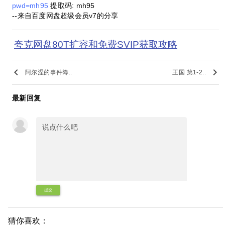
pwd=mh95
提取码: mh95
--来自百度网盘超级会员v7的分享
夸克网盘80T扩容和免费SVIP获取攻略
keyboard_arrow_left
keyboard_arrow_right
阿尔涅的事件簿..
王国 第1-2..
最新回复
提交
猜你喜欢：