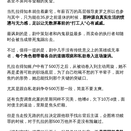
甚至不算同等金额的奖金。
当扎拉得知本就住着豪宅，年薪百万的高层领导麦罗之所以也参
与其中，只为能在35岁之前退休的时候，
那种源自真实生活的愤
懑与无力感，足以让无数屏幕前的“打工人”心有戚戚。
最讽刺的是，剧中策划者和内鬼获益最多，而卖命的执行者却随
时会被当成替死鬼踢出去。
不过，值得一提的是，剧中几乎没有传统意义上的英雄或无辜
者，
每个角色都带着各自的道德瑕疵和私欲卷入这场漩涡。
扎拉在得知账户中有了500万之后，从被动卷入到主动周旋，她不
再是柔善可欺的职场底层，为了自己吃喝不愁的下半辈子，面对
焦灼的形势，她总能找到那个关键的突破口。
尤其是跟自私老妈争夺500万那一段，简直不要太爽。
还有负责调查此案的里斯同样不完美，他嗜d，欠下10万d债，面
对债主的逼迫，里斯是焦头烂额。
但是当走投无路的扎拉决定跟他联手找出背后主谋，企图将功赎
罪的时候，对于扎拉的那500万他并不是没有觊觎过。