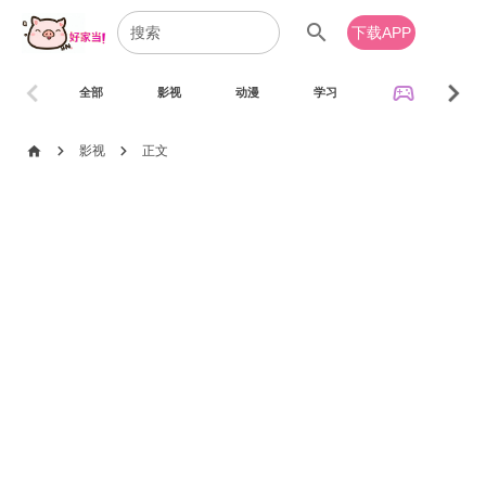
search
下载APP
chevron_left
chevron_right
sports_esports
全部
影视
动漫
学习
音乐
chevron_right
chevron_right
home
影视
正文