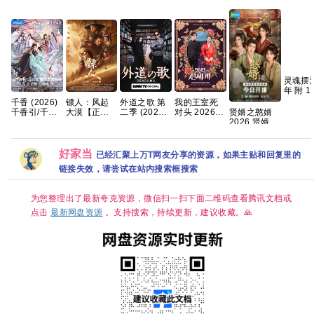
灵魂摆
年 附 1
1080p
镖人：风起
千香 (2026)
我的王室死
外道之歌 第
国语中
大漠【正式
贤婿之憨婿
千香引/千香
对头 2026
二季 (2026)
82g 夸
版】手慢无
2026 贤婿2
百媚 4K HQ
【首播】
【附1~2季】
【吴京、谢
古装喜剧爱
HDR 60FPS
【穿越、爱
剧情 / 悬疑
霆锋｜武侠/
情 潘毅鸿 朱
简中字幕 单
情】 【林智
又名: 外道の
动作】 【蓝
容君 范梦 徐
集1～5GB】
妍 / 许南俊】
歌 2 夸克
好家当
已经汇聚上万T网友分享的资源，如果主贴和回复里的
光原盘
紫茵 已更最
夸克百度网
【韩剧中
链接失效，请尝试在站内搜索框搜索
REMUX｜国
新 夸克
盘资源
字】
粤双语】夸
克
为您整理出了最新夸克资源，微信扫一扫下面二维码查看腾讯文档或
点击
最新网盘资源
。支持搜索，持续更新，建议收藏。🙏