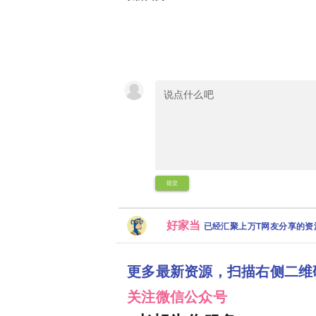
提交
好家当
已经汇聚上万T网友分享的
更多最新资源，扫描右侧二维
关注微信公众号