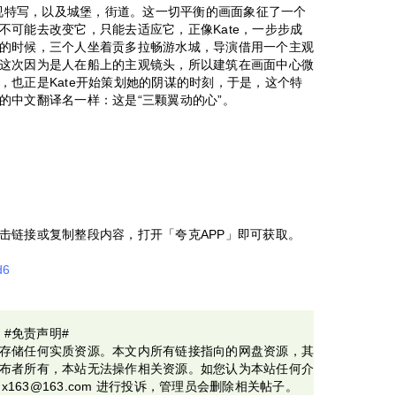
俯视特写，以及城堡，街道。这一切平衡的画面象征了一个
不可能去改变它，只能去适应它，正像Kate，一步步成
的时候，三个人坐着贡多拉畅游水城，导演借用一个主观
这次因为是人在船上的主观镜头，所以建筑在画面中心微
，也正是Kate开始策划她的阴谋的时刻，于是，这个特
的中文翻译名一样：这是“三颗翼动的心”。
击链接或复制整段内容，打开「夸克APP」即可获取。
d6
#免责声明#
存储任何实质资源。本文内所有链接指向的网盘资源，其
布者所有，本站无法操作相关资源。如您认为本站任何介
x163@163.com 进行投诉，管理员会删除相关帖子。