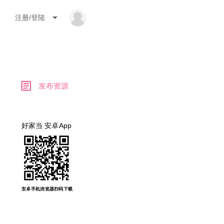
arrow_drop_down
注册/登陆
article
发布资源
好家当 安卓App
安卓手机浏览器扫码下载