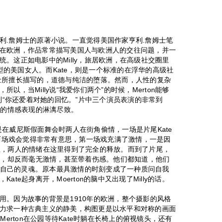
利.詹姆士的原著小说。一直觉得美国作家亨利.詹姆士笔
在欧洲，作品常常描写美国人与欧洲人的交往问题，并一
。这正如电影中的Milly，旅居欧洲，在高级社交圈里
典型的美国女人。而Kate，则是一个标准的在浮华的高级社
士所擅长描写的，道德与纯洁的堕落。然而，人性的复杂
，当Milly说“我爱你们两个”的时候，Merton能够
识到“你还爱着对她的回忆。”片中三个演员表演的非常到
腻的情感表现的淋漓尽致。
一场是在威尼斯假面舞会时两人在街角偷情，一场是片尾Kate
这两场戏会觉得非常有意思，第一场戏充满了激情，一是因
的妒忌，两人的情绪在这里得到了完全的释放。而到了片尾，
相对，却反而毫无激情，甚至带着伤感。他们都知道，他们
害了自己的灵魂。原本最具激情的时刻变成了一种质问自我
te起身离开，Moerton的脑中又出现了Milly的话。
用。因为故事的背景是1910年的欧洲，整个摄影的风格
力求一种古典主义的静美，构图更是以水平和对称的画面
Merton在公园等待Kate时躺在长椅上的俯视镜头，还有