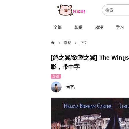
全部
影视
动漫
学习
home
影视
正文
chevron_right
chevron_right
[鸽之翼/欲望之翼] The Wings
影，带中字
影视
当下。