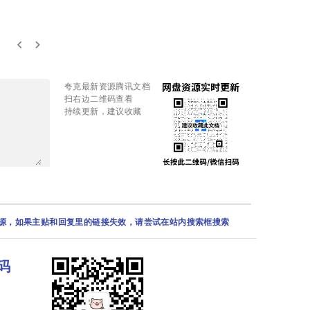
keyboard_arrow_left
keyboard_arrow_right
夸克最新资源腾讯文档
扫右边二维码查看
持续更新，建议收藏
资源，如果主贴和回复里的链接失效，请尝试在站内搜索框搜索
码