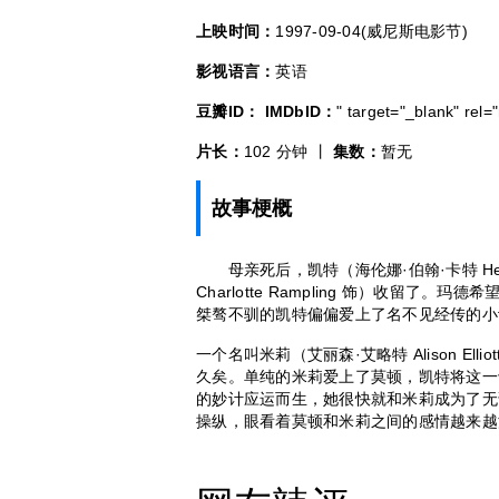
上映时间：
1997-09-04(威尼斯电影节)
影视语言：
英语
豆瓣ID：
IMDbID：
" target="_blank" rel
片长：
102 分钟 丨
集数：
暂无
故事梗概
母亲死后，凯特（海伦娜·伯翰·卡特 Helen
Charlotte Rampling 饰）收留
桀骜不驯的凯特偏偏爱上了名不见经传的小记者
一个名叫米莉（艾丽森·艾略特 Alison E
久矣。单纯的米莉爱上了莫顿，凯特将这一
的妙计应运而生，她很快就和米莉成为了无
操纵，眼看着莫顿和米莉之间的感情越来越