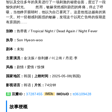
智以及交往多年的美美进行了一场刺激的秘密会面，度过了一段
愉快的时光。 然而，敏赫突然感到剧烈的疼痛，停止了呼
吸，当他睁开眼睛时，他以为自己要死了。这是他抵达越南的第
一天。对一切都感到困惑的敏赫，发现这个以死亡告终的假期是
有原因的……
别称：
热带夜 / Tropical Night / Dead Again / Night Fever
执导：
Son Hyeon-woo
剧本：
未知
主要演员：
金汰振 / 徐利娜 / 이고휘 / 丹尼·李
风格：
剧情 / 爱情 / 惊悚
国家地区：
韩国 |
上映时间：
2025-05-08(韩国)
影视语言：
韩语 |
片长：
74分钟
豆瓣ID：
37287455
IMDbID：
tt36109428
豆
IMDb
故事梗概