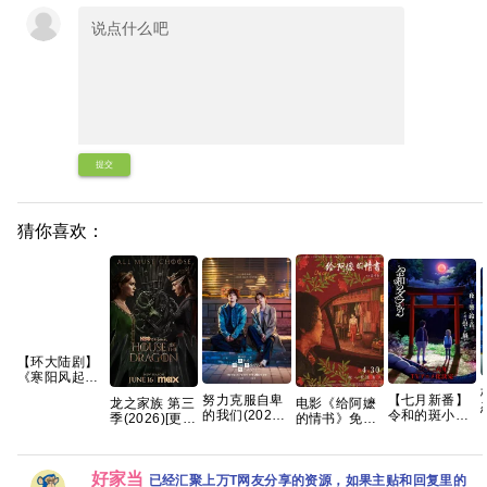
提交
猜你喜欢：
【环大陆剧】
《寒阳风起春
山境 (2026)》
【七月新番】
努力克服自卑
龙之家族 第三
电影《给阿嬷
【1080P】
令和的斑小姐
的我们(2026)
季(2026)[更
的情书》免费
【官中/外挂中
恐怖/奇幻 更1
[1080P.韩语中
01集]
高清观看
字/三无版】
集 【夸克百度
字][1.5GB集]
[4K.DV.HDR]
1080P百度网
【共16集】
网盘+】
[高码率][内封
盘资源
好家当
简繁英][附1-2
已经汇聚上万T网友分享的资源，如果主贴和回复里的