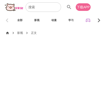
search
下载APP
chevron_left
chevron_right
sports_esports
全部
影视
动漫
学习
音乐
chevron_right
chevron_right
home
影视
正文