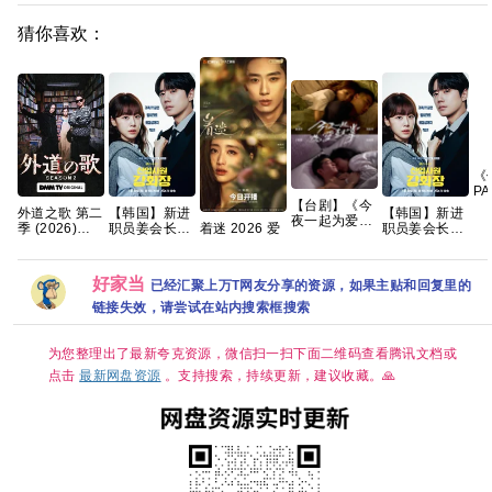
猜你喜欢：
《
P
【台剧】《今
(2
外道之歌 第二
【韩国】新进
【韩国】新进
夜一起为爱鼓
性|
季 (2026)
职员姜会长
职员姜会长
着迷 2026 爱
掌 (2024)》
网
【附1~2季】
(2026) 剧情 /
(2026) 剧情 /
情悬疑 任运杰
【1080P】
剧情 / 悬疑 又
爱情 / 奇幻 又
爱情 / 奇幻 又
戚砚笛 已更最
【国语中字】
名: 外道の歌
名: Reborn
名: Reborn
新 夸克
【12集全】
好家当
已经汇聚上万T网友分享的资源，如果主贴和回复里的
2 夸克
Rookie /
Rookie /
【15.8G】
Suddenly
Suddenly
链接失效，请尝试在站内搜索框搜索
Intern 夸克
Intern 夸克
为您整理出了最新夸克资源，微信扫一扫下面二维码查看腾讯文档或
点击
最新网盘资源
。支持搜索，持续更新，建议收藏。🙏