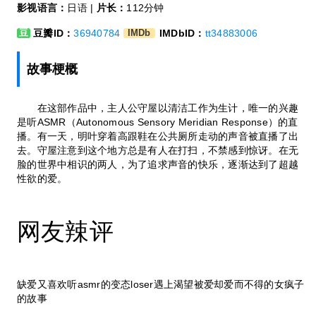
影视语言：
日语 |
片长：
112分钟
豆瓣ID：
36940784
IMDbID：
tt34883006
豆
IMDb
故事梗概
在这部作品中，主人公守屋以清洁工作为生计，唯一的兴趣
是听ASMR（Autonomous Sensory Meridian Response）的直
播。有一天，明叶穿着高跟鞋在公共厕所走动的声音被直播了出
去。守屋注意到这个地方总是有人在打扫，不禁感到惊讶。在无
脸的世界中相识的两人，为了追求声音的快乐，逐渐达到了超越
性欲的爱。
网友辣评
缺爱又喜欢听asmr的变态loser遇上渴望被爱却爱而不得的女疯子
的故事