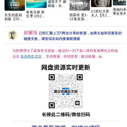
盛世天下 媚
娘篇：女王
的游戏 免安
黑袍纠察
21世纪大君
爸爸当家 第
装中文版
季全系列 
雨霖铃 更1-
长安的荔枝
夫人【共12
五季 (2026)
20.2GB
慢无 【
12集资源
剧版【35集
集/1080P高
【更至0622
科幻/喜
4K+1080
全/4K超清
码中字】
期】[真人秀
罪】夸克
HDR】 【雷
【李知恩、
亲子]【综
佳音、岳云
边佑锡｜喜
艺】夸克网
好家当
已经汇聚上万T网友分享的资源，如果主贴和回复里的
鹏｜悬疑/传
剧/爱情】夸
盘
链接失效，请尝试在站内搜索框搜索
奇】夸克
克
为您整理出了最新夸克资源，微信扫一扫下面二维码查看腾讯文档或
点击
最新网盘资源
。支持搜索，持续更新，建议收藏。🙏