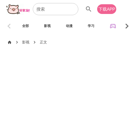
search
下载APP
chevron_left
chevron_right
sports_esports
全部
影视
动漫
学习
音乐
chevron_right
chevron_right
home
影视
正文