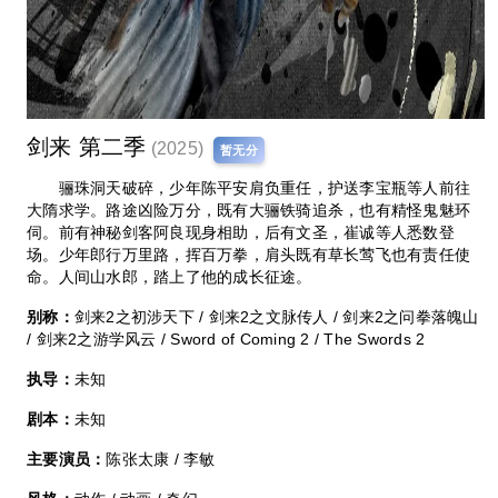
剑来 第二季
(2025)
暂无分
骊珠洞天破碎，少年陈平安肩负重任，护送李宝瓶等人前往
大隋求学。路途凶险万分，既有大骊铁骑追杀，也有精怪鬼魅环
伺。前有神秘剑客阿良现身相助，后有文圣，崔诚等人悉数登
场。少年郎行万里路，挥百万拳，肩头既有草长莺飞也有责任使
命。人间山水郎，踏上了他的成长征途。
别称：
剑来2之初涉天下 / 剑来2之文脉传人 / 剑来2之问拳落魄山
/ 剑来2之游学风云 / Sword of Coming 2 / The Swords 2
执导：
未知
剧本：
未知
主要演员：
陈张太康 / 李敏