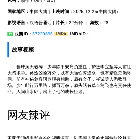
风格：
动作 / 动画 / 奇幻
国家地区：
中国大陆 |
上映时间：
2025-12-25(中国大陆)
影视语言：
汉语普通话 |
片长：
22分钟 丨
集数：
26
豆瓣ID：
37220896
IMDbID：
豆
IMDb
故事梗概
骊珠洞天破碎，少年陈平安肩负重任，护送李宝瓶等人前往
大隋求学。路途凶险万分，既有大骊铁骑追杀，也有精怪鬼魅环
伺。前有神秘剑客阿良现身相助，后有文圣，崔诚等人悉数登
场。少年郎行万里路，挥百万拳，肩头既有草长莺飞也有责任使
命。人间山水郎，踏上了他的成长征途。
网友辣评
不亚于顶级电影水准的视听语言，以震撼非常的水墨特效诠释东