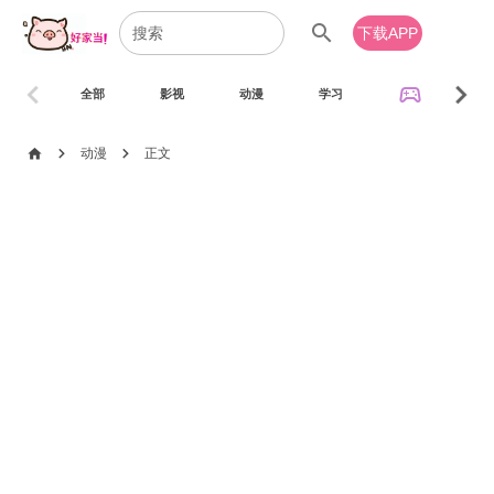
search
下载APP
chevron_left
chevron_right
sports_esports
全部
影视
动漫
学习
音乐
chevron_right
chevron_right
home
动漫
正文