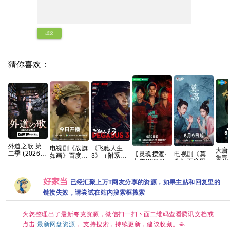
提交
猜你喜欢：
外道之歌 第
电视剧《战旗
《飞驰人生
大唐
二季 (2026)
【灵魂摆渡·
电视剧《莫
如画》百度云
3》（附系
集完
【附1~2季】
十年(2026)】
离》百度网盘
网盘1080P高
列）沈腾 尹
清】
剧情 / 悬疑 又
【全24集】
1080P高清免
清免费资源下
正 黄景瑜 张
夸克
名: 外道の歌
【1080P高
费资源分享
载
本煜 魏翔 沙
好家当
已经汇聚上万T网友分享的资源，如果主贴和回复里的
2 夸克
码】【国语中
溢 范丞丞 孙
字】【单
艺洲2026/剧
链接失效，请尝试在站内搜索框搜索
集/0.3G】
情/喜剧/运
【大陆：悬疑
动/4K电影 夸
/ 惊悚 / 短片 /
克
为您整理出了最新夸克资源，微信扫一扫下面二维码查看腾讯文档或
奇幻 / 冒险】
点击
最新网盘资源
。支持搜索，持续更新，建议收藏。🙏
【主演: 于毅 /