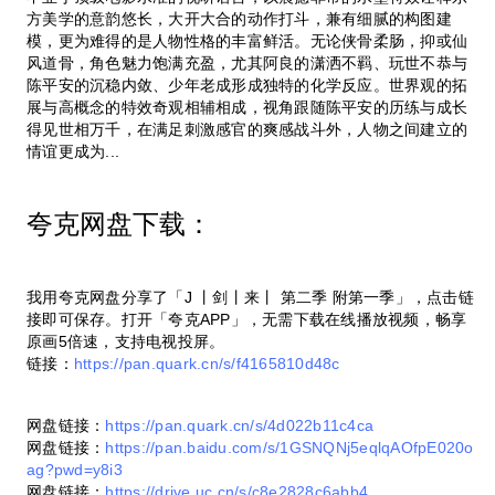
方美学的意韵悠长，大开大合的动作打斗，兼有细腻的构图建
模，更为难得的是人物性格的丰富鲜活。无论侠骨柔肠，抑或仙
风道骨，角色魅力饱满充盈，尤其阿良的潇洒不羁、玩世不恭与
陈平安的沉稳内敛、少年老成形成独特的化学反应。世界观的拓
展与高概念的特效奇观相辅相成，视角跟随陈平安的历练与成长
得见世相万千，在满足刺激感官的爽感战斗外，人物之间建立的
情谊更成为...
夸克网盘下载：
我用夸克网盘分享了「J 丨剑丨来丨 第二季 附第一季」，点击链
接即可保存。打开「夸克APP」，无需下载在线播放视频，畅享
原画5倍速，支持电视投屏。
链接：
https://pan.quark.cn/s/f4165810d48c
网盘链接：
https://pan.quark.cn/s/4d022b11c4ca
网盘链接：
https://pan.baidu.com/s/1GSNQNj5eqlqAOfpE020o
ag?pwd=y8i3
网盘链接：
https://drive.uc.cn/s/c8e2828c6abb4