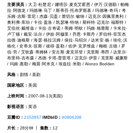
主要演员：
大卫·杜楚尼 / 娜塔莎·麦克艾霍恩 / 伊万·汉德勒 / 帕梅
拉·阿德龙 / 玛德琳·马丁 / 斯蒂芬·托布罗斯基 / 玛德琳·奇玛 / 考
乐姆·吉斯·雷尼 / 杰森·贝盖 / 蕾切尔·敏纳 / 迈克尔·因佩里奥利 /
奥利弗·库珀 / 卡拉·盖洛 / 凯瑟琳·特纳 / 斯科特·迈克尔·福斯特 /
艾伯丝·戴维兹 / 卡拉·古奇诺 / 蒂姆·明钦 / 玛姬·格蕾斯 / 卡米拉·
卢丁顿 / 戴安·法尔 / 伊娃·阿穆里 / 乔恩·卡斯丹 / 罗伯特·菲茨杰
拉德·迪格斯 / 海瑟·格拉汉姆 / 保拉·马绍尔 / 达米安·杨 / 埃伦·沃
格伦 / 史蒂夫·琼斯 / 彼得·盖勒 / 佐伊·克罗维兹 / 梅根·古德 / 罗
伯·劳 / 艾狄森·蒂姆林 / 安古斯·麦克菲登 / 克里斯·蒂昂 / 达里尔·
布里特-吉布森 / 杰德·卡塔-普雷塔 / 迈克尔·伊雷 / 克里斯·威廉斯
/ 玛姬·惠勒 / 梅晨·阿米克 / 埃兹拉·米勒 / Alonzo Bodden
风格：
剧情 / 喜剧
国家地区：
美国
上映时间：
2007-08-13(美国)
影视语言：
英语
豆瓣ID：
2153957
IMDbID：
tt0904208
片长：
28分钟 丨
集数：
12