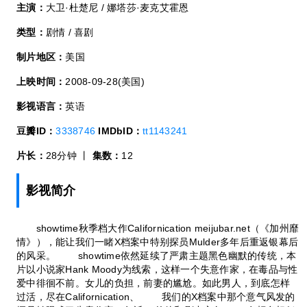
主演：
大卫·杜楚尼 / 娜塔莎·麦克艾霍恩
类型：
剧情 / 喜剧
制片地区：
美国
上映时间：
2008-09-28(美国)
影视语言：
英语
豆瓣ID：
3338746
IMDbID：
tt1143241
片长：
28分钟 丨
集数：
12
影视简介
showtime秋季档大作Californication meijubar.net（《加州靡
情》），能让我们一睹X档案中特别探员Mulder多年后重返银幕后
的风采。 showtime依然延续了严肃主题黑色幽默的传统，本
片以小说家Hank Moody为线索，这样一个失意作家，在毒品与性
爱中徘徊不前。女儿的负担，前妻的尴尬。如此男人，到底怎样
过活，尽在Californication、 我们的X档案中那个意气风发的