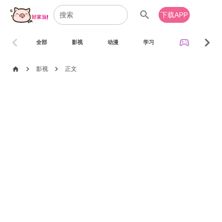
search
下载APP
chevron_left
chevron_right
sports_esports
全部
影视
动漫
学习
音乐
chevron_right
chevron_right
home
影视
正文