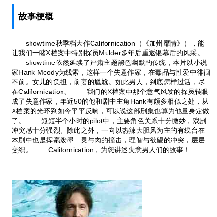
故事梗概
showtime秋季档大作Californication（《加州靡情》），能
让我们一睹X档案中特别探员Mulder多年后重返银幕后的风采。
showtime依然延续了严肃主题黑色幽默的传统，本片以小说
家Hank Moody为线索，这样一个失意作家，在毒品与性爱中徘徊
不前。女儿的负担，前妻的尴尬。如此男人，到底怎样过活，尽
在Californication、 我们的X档案中那个意气风发的探员转眼
成了失意作家，年近50的他和剧中主角Hank有颇多相似之处，从
X档案的光环到如今平平反响，可以说这部剧集也算为他量身定做
了。 短短半个小时的pilot中，主要角色关系十分微妙，戏剧
冲突感十分强烈。除此之外，一向以热辣大胆风为主的有线台在
本剧中也是挥毫泼墨，灵与肉的撞击，理智与欲望的冲突，层层
交织。 Californication，为您讲述失意男人们的故事！