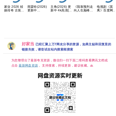
家业 2026 祯
雨霖铃(2026)
《我靠预判走
电视剧《莫
娘传奇 古装女
更新中
向人生巅峰》
离》百度网
性传奇 杨紫 韩
[4k+1080P][国
AI短剧，共99
1080P高清
东君 已更最新
语中字][1.5GB
集，2026年热
费资源分享
主角(2026) 更
夸克
集]
播 夸克网盘
新中 4k高清[国
语中字][网盘资
好家当
已经汇聚上万T网友分享的资源，如果主贴和回复里的
源][1GB集]
链接失效，请尝试在站内搜索框搜索
为您整理出了最新夸克资源，微信扫一扫下面二维码查看腾讯文档或
点击
最新网盘资源
。支持搜索，持续更新，建议收藏。🙏