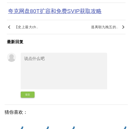
夸克网盘80T扩容和免费SVIP获取攻略
keyboard_arrow_left
keyboard_arrow_right
【史上最大ch..
逃离朝九晚五的..
最新回复
提交
猜你喜欢：