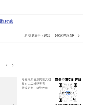
获取攻略
keyboard_arrow_right
新·驯龙高手（2025）【4K蓝光原盘R
keyboard_arrow_left
keyboard_arrow_right
夸克最新资源腾讯文档
扫右边二维码查看
持续更新，建议收藏