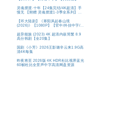
灵魂摆渡·十年【24集完结/4K超清】手
慢无 【附赠 灵魂摆渡1-3季全系列】夸
克
【环大陆剧】《寒阳风起春山境
(2026)》【1080P】【官中/外挂中字/三
无版】【共16集】
超异能族 (2023) 4K 超清内嵌简繁 8.9
高分韩剧【全20集】
国剧《小芳》2026王影璐辛云来1.9G高
清4K每集
昨夜将至 2026版 4K HDR杜比视界蓝光
60帧杜比全景声中字高清网盘资源