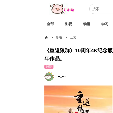
全部
影视
动漫
学习
home
影视
正文
chevron_right
chevron_right
《重返狼群》10周年4K纪念版，
年作品。
影视
=_=~