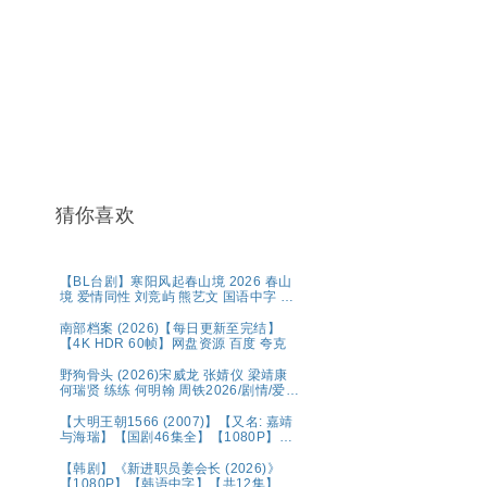
猜你喜欢
【BL台剧】寒阳风起春山境 2026 春山
境 爱情同性 刘竞屿 熊艺文 国语中字 已
更最新 夸克
南部档案 (2026)【每日更新至完结】
【4K HDR 60帧】网盘资源 百度 夸克
野狗骨头 (2026)宋威龙 张婧仪 梁靖康
何瑞贤 练练 何明翰 周铁2026/剧情/爱
情/4K资源更新中
【大明王朝1566 (2007)】【又名: 嘉靖
与海瑞】【国剧46集全】【1080P】
【国语中字（79.6GB）】【豆瓣9.8
分】【剧情 / 历史】【陈宝国 / 黄志忠 /
【韩剧】《新进职员姜会长 (2026)》
倪大红 】夸克
【1080P】【韩语中字】【共12集】