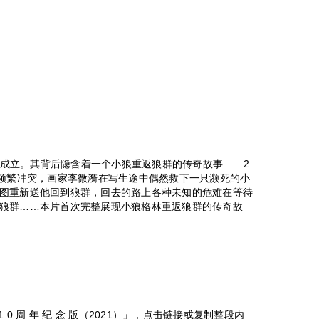
站成立。其背后隐含着一个小狼重返狼群的传奇故事……2
类频繁冲突，画家李微漪在写生途中偶然救下一只濒死的小
图重新送他回到狼群，回去的路上各种未知的危难在等待
狼群……本片首次完整展现小狼格林重返狼群的传奇故
.0.周.年.纪.念.版（2021）」，点击链接或复制整段内