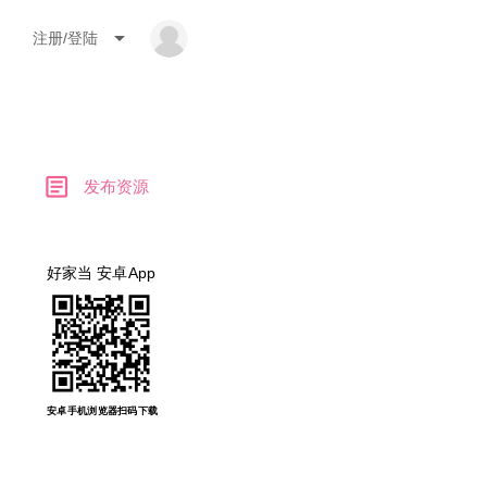
arrow_drop_down
注册/登陆
article
发布资源
好家当 安卓App
安卓手机浏览器扫码下载