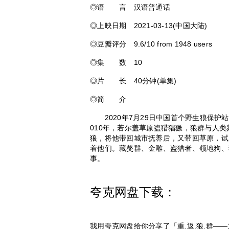
◎语 言 汉语普通话
◎上映日期 2021-03-13(中国大陆)
◎豆瓣评分 9.6/10 from 1948 users
◎集 数 10
◎片 长 40分钟(单集)
◎简 介
2020年7月29日中国首个野生狼保护
010年，若尔盖草原盗猎猖獗，狼群与人
狼，将他带回城市抚养后，又带回草原，试
着他们。藏獒群、金雕、盗猎者、领地狗、
事。
夸克网盘下载：
我用夸克网盘给你分享了「重.返.狼.群——1