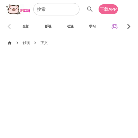
search
下载APP
chevron_left
chevron_right
sports_esports
全部
影视
动漫
学习
音乐
chevron_right
chevron_right
home
影视
正文