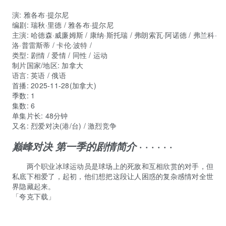
演
:
雅各布·提尔尼
编剧
:
瑞秋·里德
/
雅各布·提尔尼
主演
:
哈德森·威廉姆斯
/
康纳·斯托瑞
/
弗朗索瓦·阿诺德
/
弗兰科·
洛·普雷斯蒂
/
卡伦·波特
/
类型:
剧情 / 爱情 / 同性 / 运动
制片国家/地区:
加拿大
语言:
英语 / 俄语
首播:
2025-11-28(加拿大)
季数:
1
集数:
6
单集片长:
48分钟
又名:
烈爱对决(港/台) / 激烈竞争
· · · · · ·
巅峰对决 第一季的剧情简介
两个职业冰球运动员是球场上的死敌和互相欣赏的对手，但
私底下相爱了，起初，他们想把这段让人困惑的复杂感情对全世
界隐藏起来。
「夸克下载」