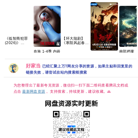
《低智商犯罪
【环大陆剧】
(2026)》
《寒阳风起春山
【4K】【国语
境 (2026)》
血族 1-4季 内嵌
南部档案‎
中字】【夸克/
【1080P】【官
翘楚【新剧热播
中字 高分 惊悚
(2026) 4K
百度】
中/外挂中字/三
🔥手慢无】
【夸克网盘】
HDR DV
无版】【共16
【共24集/4K超
界 高码率 
集】
好家当
已经汇聚上万T网友分享的资源，如果主贴和回复里的
清60帧+高码臻
DDP5.1&A
彩HDR】 【陈
链接失效，请尝试在站内搜索框搜索
简中字幕【
都灵、周翊然｜
5GB/集】
古装/权谋】夸
成/丁禹兮
克
为您整理出了最新夸克资源，微信扫一扫下面二维码查看腾讯文档或
点击
最新网盘资源
。支持搜索，持续更新，建议收藏。🙏