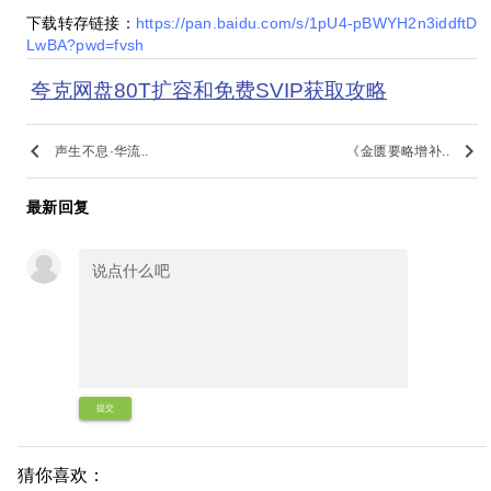
下载转存链接：
https://pan.baidu.com/s/1pU4-pBWYH2n3iddftD
LwBA?pwd=fvsh
夸克网盘80T扩容和免费SVIP获取攻略
keyboard_arrow_left
keyboard_arrow_right
声生不息·华流..
《金匮要略增补..
最新回复
提交
猜你喜欢：