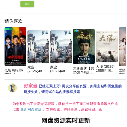
提交
猜你喜欢：
大濛 (2025)
家业
家业
大唐迷雾【共
低智商犯罪/
爱情
1080P 国语
(2026)4K
(2026)4K
25集/4K超
擒贼记
(投行
中字 [5.1G]
60FPS 杜比
60FPS 杜比
清】手慢无
(2026) 【王
更7
音效
音效
夸克
骁/ 田曦薇 /
清S
HiveWeb/简
HiveWeb/简
好家当
】【悬疑/ 犯
语中
已经汇聚上万T网友分享的资源，如果主贴和回复里的
体中文/夸克
体中文/夸克
罪】【国语中
资源
百度网盘/单
百度网盘/单
链接失效，请尝试在站内搜索框搜索
字】【4K 持
集1GB】
集1GB】
续更新】
为您整理出了最新夸克资源，微信扫一扫下面二维码查看腾讯文档或
点击
最新网盘资源
。支持搜索，持续更新，建议收藏。🙏