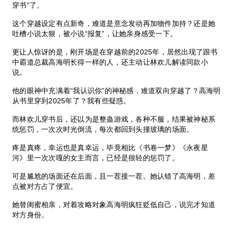
穿书”了。
这个穿越设定有点新奇，难道是意念发动再加物件加持？还是她
吐槽小说太狠，被小说“报复”，让她亲身感受一下。
更让人惊讶的是，刚开场是在穿越前的2025年，居然出现了跟书
中霸道总裁高海明长得一样的人，还主动让林欢儿解读同款小
说。
他的眼神中充满着“我认识你”的神秘感，难道双向穿越了？高海明
从书里穿到2025年了？我有些疑惑。
而林欢儿穿书后，还以为是整蛊游戏，各种不服，结果被神秘系
统惩罚，一次次时光倒流，每次都回到头撞玻璃的场面。
疼是真疼，幸运也是真幸运，毕竟相比《书卷一梦》《永夜星
河》里一次次嘎的女主而言，已经是很轻的惩罚了。
可是尴尬的场面还在后面，且一茬接一茬。她认错了高海明，差
点被对方占了便宜。
她替闺蜜相亲，对着攻略对象高海明疯狂贬低自己，说完才知道
对方身份。