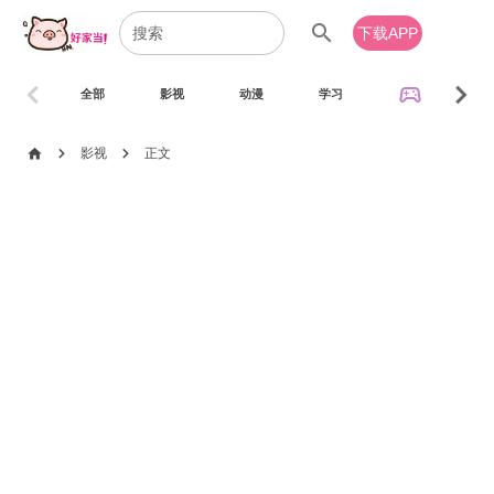
search
下载APP
chevron_left
chevron_right
sports_esports
全部
影视
动漫
学习
音乐
chevron_right
chevron_right
home
影视
正文