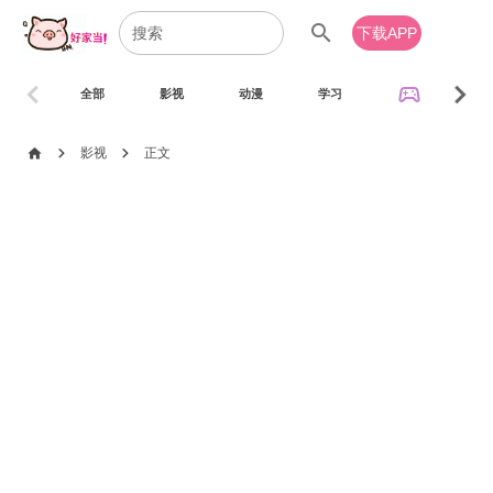
search
下载APP
chevron_left
chevron_right
sports_esports
全部
影视
动漫
学习
音乐
chevron_right
chevron_right
home
影视
正文