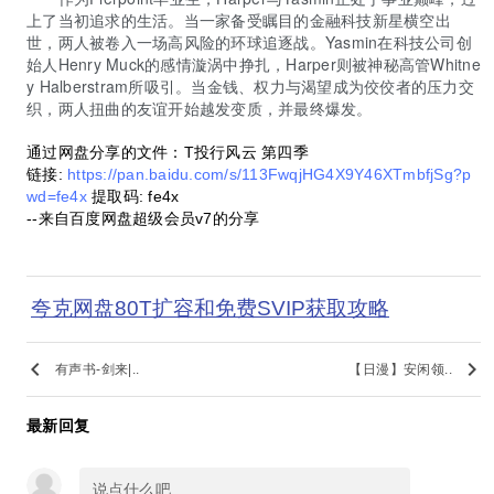
上了当初追求的生活。当一家备受瞩目的金融科技新星横空出
世，两人被卷入一场高风险的环球追逐战。Yasmin在科技公司创
始人Henry Muck的感情漩涡中挣扎，Harper则被神秘高管Whitne
y Halberstram所吸引。当金钱、权力与渴望成为佼佼者的压力交
织，两人扭曲的友谊开始越发变质，并最终爆发。
通过网盘分享的文件：T投行风云 第四季
链接:
https://pan.baidu.com/s/113FwqjHG4X9Y46XTmbfjSg?p
wd=fe4x
提取码: fe4x
--来自百度网盘超级会员v7的分享
夸克网盘80T扩容和免费SVIP获取攻略
keyboard_arrow_left
keyboard_arrow_right
有声书-剑来|..
【日漫】安闲领..
最新回复