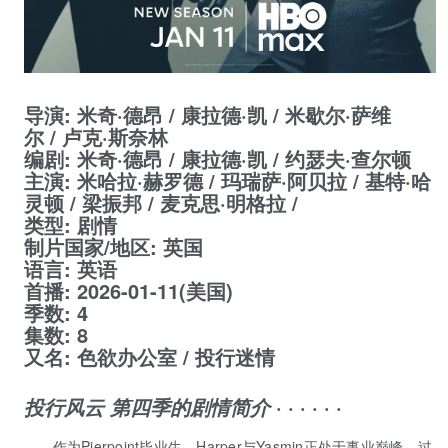
导演
:
米奇·德昂
/
康拉德·凯
/
米歇尔·萨维
尔
/
卢克·斯奈林
编剧
:
米奇·德昂
/
康拉德·凯
/
约瑟夫·查尔顿
主演
:
米哈拉·赫罗德
/
玛瑞萨·阿贝拉
/
基特·哈
灵顿
/
梁振邦
/
麦克思·明格拉
/
类型:
剧情
制片国家/地区:
英国
语言:
英语
首播:
2026-01-11(美国)
季数:
4
集数:
8
又名:
色欲办公室 / 投行迷情
· · · · · ·
投行风云 第四季的剧情简介
作为Pierpoint毕业生，Harper与Yasmin正处于事业巅峰，过