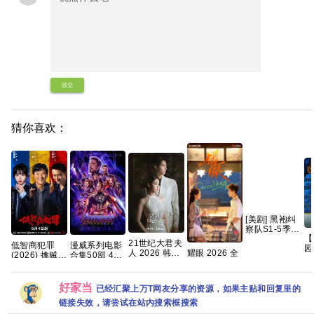
提交
猜你喜欢：
[美剧] 黑袍纠
察队S1-5季全
【
【打包】【高
21世纪大君夫
低智商犯罪
漫威系列电影
园
清】【中文字
人 2026 韩剧
耀眼 2026 全
(2026) 擒贼
合集50部 4K
(2
幕】
更09集 内嵌
集 4K 关晓彤 /
记/4K
REMUX原盘
校
中字【夸克百
李昀锐
60.50FPS
夸克
外
度网盘+】
S01杜比音效
好家当
幕
已经汇聚上万T网友分享的资源，如果主贴和回复里的
HDR
链接失效，请尝试在站内搜索框搜索
HiveWeb/内