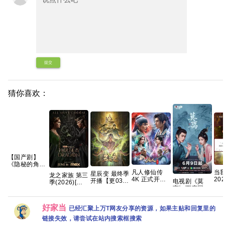
提交
猜你喜欢：
【国产剧】
《隐秘的角落
(2020)》
凡人修仙传
当
星辰变 最终季
龙之家族 第三
【4K EDR】
4K 正式开播
20
开播【更03
电视剧《莫
季(2026)[更
【国语中字】
【更177-178
性 
集】【4K国
离》百度网盘
01集]
【全12集】
集】慕兰之战
镜旭
字】
1080P高清免
[4K.DV.HDR]
【66G】
附以往的
霁川
费资源分享
[高码率][内封
好家当
更最
已经汇聚上万T网友分享的资源，如果主贴和回复里的
简繁英][附1-2
季][8GB集]
链接失效，请尝试在站内搜索框搜索