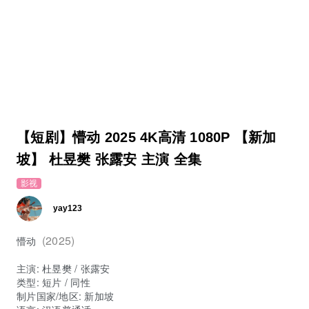
【短剧】懵动 2025 4K高清 1080P 【新加
坡】 杜昱樊 张露安 主演 全集
影视
yay123
(2025)
懵动
主演
:
杜昱樊
/
张露安
类型:
短片 / 同性
制片国家/地区:
新加坡