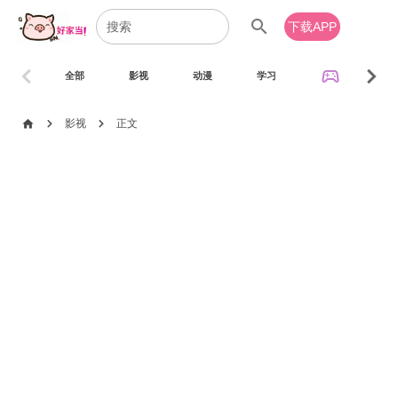
search
下载APP
chevron_left
chevron_right
sports_esports
全部
影视
动漫
学习
音乐
chevron_right
chevron_right
home
影视
正文