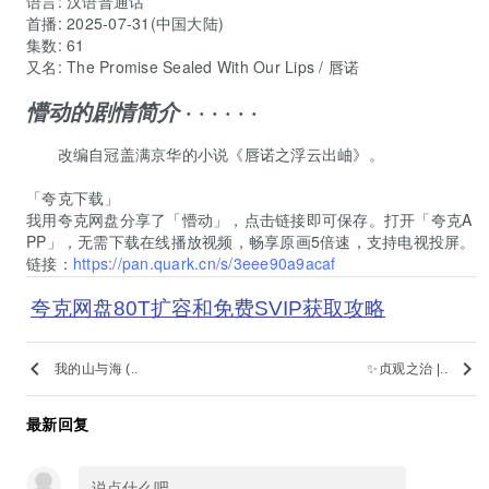
语言:
汉语普通话
首播:
2025-07-31(中国大陆)
集数:
61
又名:
The Promise Sealed With Our Lips / 唇诺
· · · · · ·
懵动的剧情简介
改编自冠盖满京华的小说《唇诺之浮云出岫》。
「夸克下载」
我用夸克网盘分享了「懵动」，点击链接即可保存。打开「夸克A
PP」，无需下载在线播放视频，畅享原画5倍速，支持电视投屏。
链接：
https://pan.quark.cn/s/3eee90a9acaf
夸克网盘80T扩容和免费SVIP获取攻略
keyboard_arrow_left
keyboard_arrow_right
我的山与海 (..
✨贞观之治 |..
最新回复