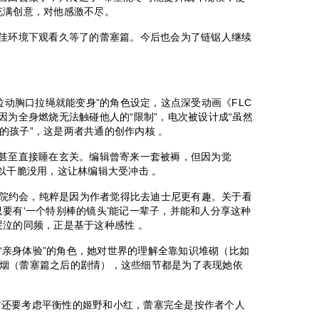
充满创意，对他感激不尽。
绝佳环境下观看久等了的蕾塞篇。今后也会为了链锯人继续
“拉动胸口拉绳就能变身”的角色设定，这点深受动画《FLC
因为全身燃烧无法触碰他人的“限制”，电次被设计成“虽然
的孩子”，这是两者共通的创作内核 。
忙甚至直接睡在玄关。编辑曾寄来一套被褥，但因为觉
以干脆没用，这让林编辑大受冲击 。
电影院约会，纯粹是因为作者觉得比去迪士尼更有趣。关于看
要有‘一个特别棒的镜头’能记一辈子，并能和人分享这种
哭泣的同频，正是基于这种感性 。
缺乏“亲身体验”的角色，她对世界的理解全靠知识堆砌（比如
烟（蕾塞篇之后的剧情），这些细节都是为了表现她依
于之前还要考虑平衡性的姬野和小红，蕾塞完全是按作者个人