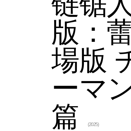
链锯人
版：蕾
場版 
ーマン
篇
(2025)