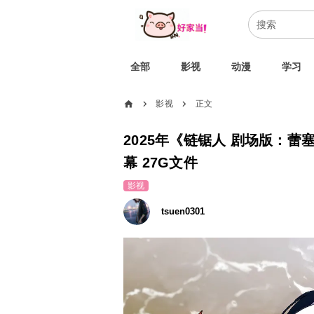
全部
影视
动漫
学习
home
影视
正文
chevron_right
chevron_right
2025年《链锯人 剧场版：蕾塞
幕 27G文件
影视
tsuen0301