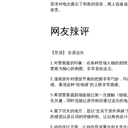
雷泽对电次露出了和善的笑容，两人迅速成
改变。
网友辣评
【导演】 吉原达矢
1.对蕾塞篇的印象：在各种登场人物的剧
蕾塞为轴心的构图。非常喜欢这点。
2.漫画原作对缓急节奏的把握非常巧妙，
感、看清这种“松弛感”的上限非常困难。
3.希望蕾塞篇剧场版能让第一次接触《链
生兴趣，同时也能让原作粉丝通过这次的电
4.最下功夫的地方，是以“忠实于原作风格
的感觉以及台词的停顿时机。让以角色设计
5.动作设计方面，让动作导演重次创太先