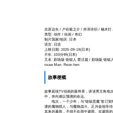
吉原达矢 / 户谷菊之介 / 井泽诗织 / 楠木灯 
类型:
动作 / 动画 / 奇幻
制片国家/地区:
日本
语言:
日语
上映日期:
2025-09-19(日本)
片长:
100分钟(日本)
又名:
剧场版 链锯人 蕾洁篇 / 剧场版 链锯人 雷赛篇 /
nsaw Man: Reze-hen
故事梗概
故事延续TV动画的最终章，讲述男主角电
中，奔向难以预测的命运。
电次，一个少年，与“链锯恶魔”签订契约
课的魔物猎人，与魔物战斗。正兴奋地等待
其来的暴雨，不得不在雨中避雨。在避雨的