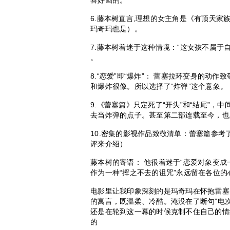
喜好画的。
6.藤本树直言,理想的女主角是《有顶天家
玛奇玛也是）。
7.藤本树着迷于这种情境：“这女孩不属于
。
8.“恋爱”即“爆炸”： 蕾塞拉环变身的动作
和爆炸很像。所以选择了“炸弹”这个意象。
9.《蕾塞篇》只定死了“开头”和“结尾”，
去当炸弹的点子。甚至第二部连载至今，也
10.密集的影视作品致敬清单：蕾塞篇参考
评来介绍）
藤本树的寄语： 他很着迷于“恋爱对象变
作为一种“挥之不去的诅咒”永远留在各位的
电影里让我印象深刻的是玛奇玛在怀抱雷塞
的寓言，既温柔、冷酷。淹没在了断句”电
还是在轮到这一幕的时候克制不住自己的情
的