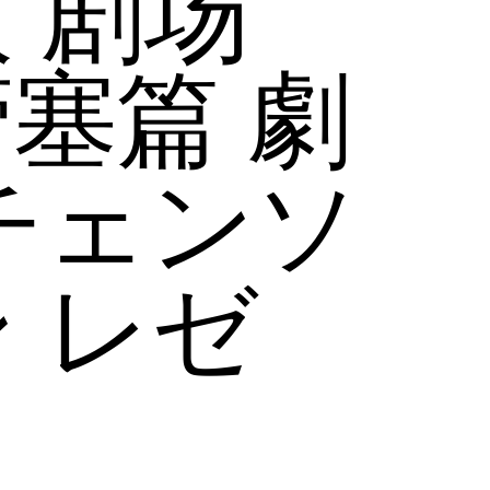
 剧场
塞篇 劇
チェンソ
 レゼ