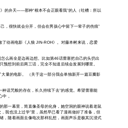
族》的弁天——那种“根本不会正眼看我”的人（吐槽：所以
自己，很快就会分开，但会在男孩心中留下一辈子的伤痕”
致敬了动画电影《人狼 JIN-ROH》。对藤本树来说，恋爱
中间怎么画全是边画边想。比如第46话蕾塞把自己的头扔出
只预想到前后两三话，完全不知道后续会发展到哪里。
了大量的电影。 （关于这一部分我会单独新开一篇豆瓣影
成一种诅咒般的存在，长久持续下去”的感觉。希望蕾塞能
心中 。
的那一幕里，简直像圣母的化身，她空洞的眼神说着老鼠
次，我也没上过学”里，虽然早已看了漫画做好了准备，但
绪，随着画面去像电次那样乱想，画面声乐是极其沉浸式