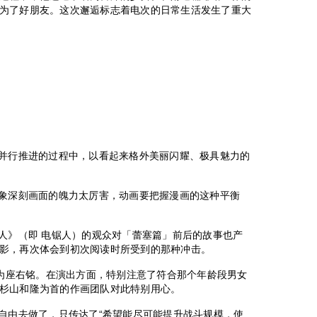
为了好朋友。这次邂逅标志着电次的日常生活发生了重大
情并行推进的过程中，以看起来格外美丽闪耀、极具魅力的
印象深刻画面的魄力太厉害，动画要把握漫画的这种平衡
锯人》（即 电锯人）的观众对「蕾塞篇」前后的故事也产
影，再次体会到初次阅读时所受到的那种冲击。
”为座右铭。在演出方面，特别注意了符合那个年龄段男女
杉山和隆为首的作画团队对此特别用心。
生自由去做了，只传达了“希望能尽可能提升战斗规模，使