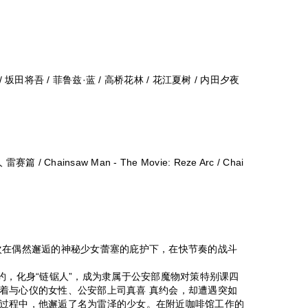
/ 坂田将吾 / 菲鲁兹·蓝 / 高桥花林 / 花江夏树 / 内田夕夜
 Chainsaw Man - The Movie: Reze Arc / Chai
次在偶然邂逅的神秘少女蕾塞的庇护下，在快节奏的战斗
，化身“链锯人”，成为隶属于公安部魔物对策特别课四
着与心仪的女性、公安部上司真喜 真约会，却遭遇突如
过程中，他邂逅了名为雷泽的少女。在附近咖啡馆工作的