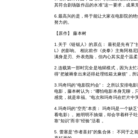
其符合剧场版作品的水准”这一要求，成果
6.最高兴的是，终于能让大家在电影院的
努力的。
【原作】 藤本树
1.关于《链锯人》的原点： 最初是先有了
L》的影响。 相比前作《炎拳》主角阿格尼
满身是刃、外表危险，但内心其实是个温柔
2.连载第一部时完全是地狱模式，因为太
得“把被褥拿出来还得处理纸箱太麻烦”，所
3.玛奇玛的“电影院约会”： 之所以安排
电影，藤本树认为：“哪怕电影本身无聊，只
感觉，就是幸福。”电次和玛奇玛在烂片中
4.玛奇玛的“空壳”本质： 玛奇玛是一个
看电影）。她明明不抽烟，却会学着样子吐
靠“知识”而非“经验”活着 。
5. 蕾塞是“作者喜好”的集合体： 不同