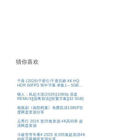
猜你喜欢
千香 (2026)千香引/千香百媚 4K HQ
HDR 60FPS 简中字幕 单集1～5GB】
夸克百度网盘资源
镖人：风起大漠(2026)[1080p 原盘
REMUX][国粤双语][简繁字幕][32.5GB]
电视剧《南部档案》免费高清1080P百
度网盘资源分享
云秀行 2026 更25集资源 4K高码率 超
清网盘资源
斗破苍穹年番4 2025 全205集超高清4K
内嵌字幕网盘资源分享