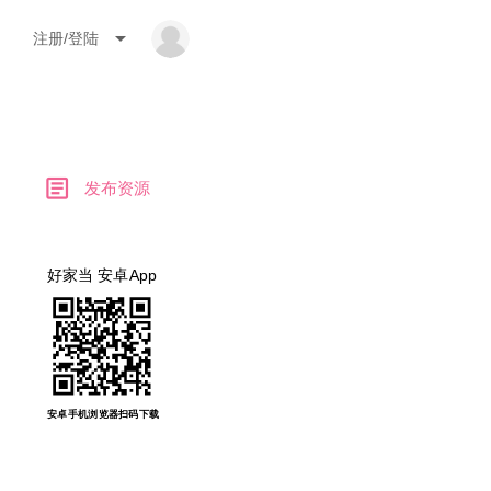
arrow_drop_down
注册/登陆
article
发布资源
好家当 安卓App
安卓手机浏览器扫码下载