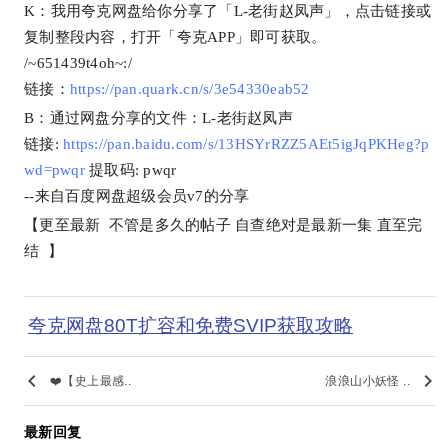
K：我用夸克网盘给你分享了「L-老街赵凤声」，点击链接或
复制整段内容，打开「夸克APP」即可获取。
/~651439t4oh~:/
链接：
https://pan.quark.cn/s/3e54330eab52
B：通过网盘分享的文件：L-老街赵凤声
链接:
https://pan.baidu.com/s/13HSYrRZZ5AEt5igJqPKHeg?p
wd=pwqr
提取码: pwqr
--来自百度网盘超级会员v7的分享
【更至最新 不管是多久的帖子 自查绝对是最新一集 直至完
结 】
夸克网盘80T扩容和免费SVIP获取攻略
keyboard_arrow_left
keyboard_arrow_right
❤️【史上最感..
浪浪山小妖怪 ..
最新回复