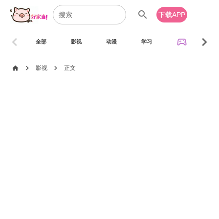
search
下载APP
chevron_left
chevron_right
sports_esports
全部
影视
动漫
学习
音乐
chevron_right
chevron_right
home
影视
正文