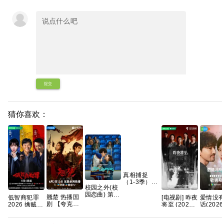
提交
猜你喜欢：
真相捕捉
（1-3季）
校园之外(校
(2019-2026)
园恋曲) 第一
【1080P】
翘楚 热播国
低智商犯罪
[电视剧] 昨夜
爱情没
季 爱情/运动
【英语中
剧 【夸克百
2026 擒贼记
将至 (2026)
话(2026
【全8集】官
字】
度网盘+】
犯罪悬疑 王
4K 国语中字
新中
中简繁英
【22G】惊
骁 田曦薇 王
(全12集)
4k+108