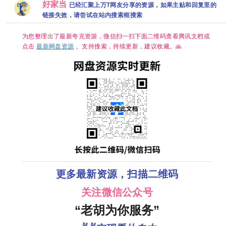
悚 犯罪
传君 已更最
[12.2G]
语中字
好家当
已经汇聚上万T网友分享的资源，如果主贴和回复里的
新 夸克
资源[0.
链接失效，请尝试在站内搜索框搜索
集]
为您整理出了最新夸克资源，微信扫一扫下面二维码查看腾讯文档或
点击
最新网盘资源
。支持搜索，持续更新，建议收藏。🙏
更多最新资源，扫描二维码
关注微信公众号
“老胡为你服务”