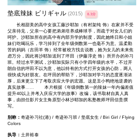
垫底辣妹 ビリギャル
(2015)
8.3分
长相甜美的高中女孩工藤沙耶加（有村架纯 饰）在家并不受
父亲待见，父亲一心要把弟弟培养成棒球手，而疏于对女儿们的
呵护。沙耶加所在的高中有内部升学的制度，因此她终日和小姐
妹们吃喝玩乐，学习掉到了全年级倒数第一也毫不为意。温柔勤
苦的妈妈（吉田羊 饰）经常被校方找去说教，她为女儿的未来焦
虑万分，因此将沙耶加送到了坪田（伊藤淳史 饰）所开办的补习
班。经过水平测试，沙耶加实际只有小学四年级的水平，不过开
朗自信的坪田不以为意，他以特有的方式打开女孩的心防，两人
很快成为好朋友。在坪田的帮助下，沙耶加对学习的态度逐渐浓
厚，后来更立下了考取庆应大学的宏愿。这是丑小鸭绝地逆袭的
真实故事…… 本片根据《年级倒数第一的辣妹一年内偏差值
提升40以上并考入庆应大学的故事》改编，该书取材自真人真
事，由担任影片女主角原型小林沙耶加的私塾教师坪田信贵撰
写。
别称：
奇迹补习社(港) / 奇迹补习班 / 垫底女生 / Biri Girl / Flying
Colors
执导：
土井裕泰