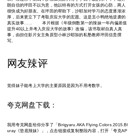
朗自信的坪田不以为意，他以特有的方式打开女孩的心防，两人
很快成为好朋友。在坪田的帮助下，沙耶加对学习的态度逐渐浓
厚，后来更立下了考取庆应大学的宏愿。这是丑小鸭绝地逆袭的
真实故事…… 本片根据《年级倒数第一的辣妹一年内偏差值
提升40以上并考入庆应大学的故事》改编，该书取材自真人真
事，由担任影片女主角原型小林沙耶加的私塾教师坪田信贵撰
写。
网友辣评
觉得妹子能考上大学的主要原因是因为不用考数学。
夸克网盘下载：
我用夸克网盘给你分享了「Birigyaru.AKA.Flying.Colors.2015.Bl
uray《垫底辣妹》」，点击链接或复制整段内容，打开「夸克AP