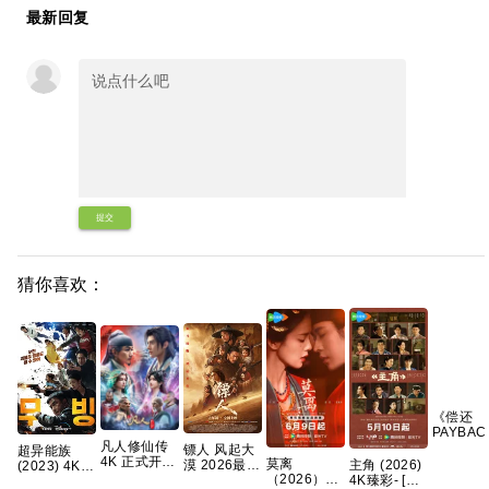
最新回复
提交
猜你喜欢：
《偿还
PAYBA
凡人修仙传
(2026)
镖人 风起大
超异能族
4K 正式开播
同性|豆瓣
莫离
主角 (2026)
漠 2026最新
(2023) 4K
【更177-
分|网盘
（2026）4K
4K臻彩- [剧
港版SDR 超
超清内嵌简