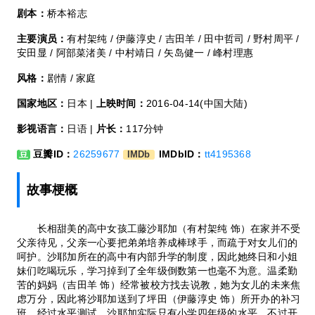
剧本：
桥本裕志
主要演员：
有村架纯 / 伊藤淳史 / 吉田羊 / 田中哲司 / 野村周平 /
安田显 / 阿部菜渚美 / 中村靖日 / 矢岛健一 / 峰村理惠
风格：
剧情 / 家庭
国家地区：
日本 |
上映时间：
2016-04-14(中国大陆)
影视语言：
日语 |
片长：
117分钟
豆瓣ID：
26259677
IMDbID：
tt4195368
豆
IMDb
故事梗概
长相甜美的高中女孩工藤沙耶加（有村架纯 饰）在家并不受
父亲待见，父亲一心要把弟弟培养成棒球手，而疏于对女儿们的
呵护。沙耶加所在的高中有内部升学的制度，因此她终日和小姐
妹们吃喝玩乐，学习掉到了全年级倒数第一也毫不为意。温柔勤
苦的妈妈（吉田羊 饰）经常被校方找去说教，她为女儿的未来焦
虑万分，因此将沙耶加送到了坪田（伊藤淳史 饰）所开办的补习
班。经过水平测试，沙耶加实际只有小学四年级的水平，不过开