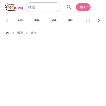
search
下载APP
chevron_left
chevron_right
sports_esports
全部
影视
动漫
学习
音乐
chevron_right
chevron_right
home
影视
正文