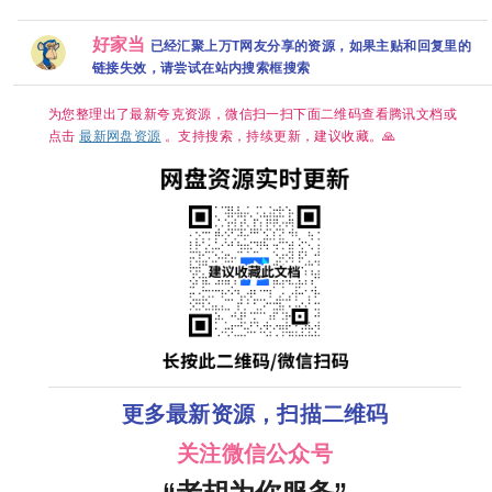
178集】慕兰
臻彩 白鹿/丞
情]张嘉益/刘
清杜比7.1多
繁 8.9高分韩
之战附以往
磊[中国大陆]
浩存/秦海璐
音轨 内嵌简
剧【全20
的
[爱情/古装]
国语中字 [单
繁字幕
集】
好家当
已经汇聚上万T网友分享的资源，如果主贴和回复里的
[单集约
集约1GB]
1.3GB]
链接失效，请尝试在站内搜索框搜索
为您整理出了最新夸克资源，微信扫一扫下面二维码查看腾讯文档或
点击
最新网盘资源
。支持搜索，持续更新，建议收藏。🙏
更多最新资源，扫描二维码
关注微信公众号