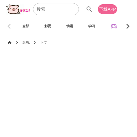
search
下载APP
chevron_left
chevron_right
sports_esports
全部
影视
动漫
学习
音乐
chevron_right
chevron_right
home
影视
正文