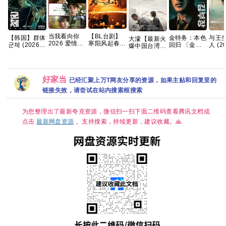
当我看向你
【BL台剧】
【韩国】群体
与王
金特务：本色
大濛【最新火
2026 爱情同
寒阳风起春山
군체 (2026)
人 (2
回归 〔金部
爆中国台湾片
性 双男主 朱
境 2026 春山
动作 / 科幻 /
国][
长〕 (2026)
🈲手慢无】
镜旭 罗殿夏
境 爱情同性
悬疑 / 惊悚 又
中字][
英韩双语音轨
该片荣获第
霁川 左右 已
刘竞屿 熊艺
名: 尸杀禁区
4.27
内封官方简繁
62届金🐴奖✨
更最新 夸克
文 国语中字
(港) / 尸速禁
英韩多国字
最佳影片、最
好家当
已更最新 夸
区(台) 夸克
已经汇聚上万T网友分享的资源，如果主贴和回复里的
幕.1080p.NF.WEB-
佳原著剧本
克
影片讲述了因
DL.M【单集2
等5项大奖🏆
链接失效，请尝试在站内搜索框搜索
不明感染事件
～3GB】
夸克
而被封锁的建
筑内，孤立无
为您整理出了最新夸克资源，微信扫一扫下面二维码查看腾讯文档或
援的幸存者们
点击
最新网盘资源
。支持搜索，持续更新，建议收藏。🙏
对抗以无法预
测形态进化的
感染者的故
事。