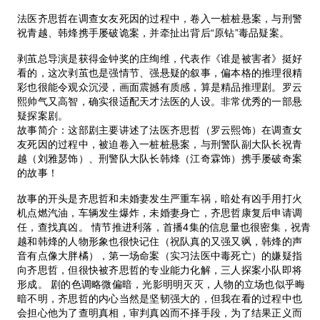
法医齐思哲在调查女友死因的过程中，卷入一桩桩悬案，与刑警
祝青越、韩烽携手屡破诡案，并牵扯出背后“原钻”毒品疑案。
剥茧总导演是获得金钟奖的庄绚维，代表作《谁是被害者》挺好
看的，这次剥茧也是强情节、强悬疑的叙事，偏本格的推理很精
彩也很能令观众沉浸，画面震撼有质感，算是精品推理剧。罗云
熙帅气又高智，确实很适配天才法医的人设。非常优秀的一部悬
疑探案剧。
故事简介：这部剧主要讲述了法医齐思哲（罗云熙饰）在调查女
友死因的过程中，被迫卷入一桩桩悬案，与刑警队副大队长祝青
越（刘雅瑟饰）、刑警队大队长韩烽（江奇霖饰）携手屡破奇案
的故事！
故事的开头是齐思哲和未婚妻发生严重车祸，暗处有凶手用打火
机点燃汽油，车辆发生爆炸，未婚妻身亡，齐思哲康复后申请调
任，查找真凶。 情节推进利落，首播4集的信息量也很密集，祝青
越和韩烽的人物形象也很快记住（祝队真的又强又飒，韩烽的声
音有点像大胖橘），第一场命案（实习法医中毒死亡）的嫌疑指
向齐思哲，但很快被齐思哲的专业能力化解，三人探案小队即将
形成。 剧的色调略微偏暗，光影明明灭灭，人物的立场也似乎晦
暗不明，齐思哲的内心当然是坚韧强大的，但我在看的过程中也
会担心他为了查明真相，审判真凶而不择手段，为了结果正义而