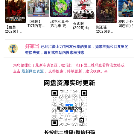
【韩国】
瑞克和莫蒂
校园之外
火遮眼
TXT的育儿
第九季 更1
园恋曲) 
【翘楚
御廷谣
(2025) 动作
日记 (2026)
集 官中简繁
季 爱情/
(2026)】】
(2026)更新
/ 犯罪 又名:
家庭 / 真人
【全8集
【24集持续
中
狂怒 / The
秀 又名: TXT
中简繁英
更新】
[4K+1080P.
Furious 夸克
的育兒日記 /
【1080P高
国语中字.网
好家当
TXT's
已经汇聚上万T网友分享的资源，如果主贴和回复里的
码】【国语
盘资源][2GB
Parenting
中字】【单
集]
链接失效，请尝试在站内搜索框搜索
Diary 夸克
集/0.9G】
Wavve（웨
【大陆：剧
이브）将于
情 】【主演:
为您整理出了最新夸克资源，微信扫一扫下面二维码查看腾讯文档或
5 月 1 日
陈都灵 / 周
点击
最新网盘资源
。支持搜索，持续更新，建议收藏。🙏
（周五）独
翊然】
家公开宣布
传奇综艺回
归的《TXT
的育儿日
记》