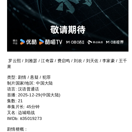
罗云熙 / 刘雅瑟 / 江奇霖 / 费启鸣 / 刘欢 / 刘天佐 / 李家豪 / 王千
果
类型:
剧情 / 悬疑 / 犯罪
制片国家/地区:
中国大陆
语言:
汉语普通话
首播:
2025-12-29(中国大陆)
集数:
21
单集片长:
45分钟
又名:
边城暗战
IMDb:
tt35019273
剧情梗概：