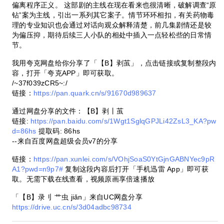
偏离程序正义。 这部剧的主线在现在看来也很清晰，破解调查“原
钻”案为主线，引出一系列其它案子。情节环环相扣，有关药物毒
理的专业知识也会通过对话向观众解释清楚，前几集剧情还是较
为偏压抑，期待后续三人小队的相处中插入一点轻松些的日常情
节。
我用夸克网盘给你分享了「【B】剥茧」，点击链接或复制整段内
容，打开「夸克APP」即可获取。
/~37f039zCR5~:/
链接：
https://pan.quark.cn/s/91670d989637
通过网盘分享的文件：【B】剥丨茧
链接:
https://pan.baidu.com/s/1Wgt1SglqGPJLi42ZsL3_KA?pw
d=86hs
提取码: 86hs
--来自百度网盘超级会员v7的分享
链接：
https://pan.xunlei.com/s/VOhjSoaS0YtGjnGABNYec9pR
A1?pwd=n9p7#
复制这段内容后打开「手机迅雷 App」即可获
取。无需下载在线查看，视频原画享倍速播放
「【B】录刂 艹虫 jiǎn」来自UC网盘分享
https://drive.uc.cn/s/3d04adbc98734