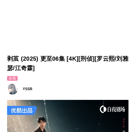
剥茧 (2025) 更至06集 [4K][刑侦][罗云熙/刘雅
瑟/江奇霖]
影视
YSSR