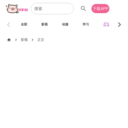
search
下载APP
chevron_left
chevron_right
sports_esports
全部
影视
动漫
学习
音乐
chevron_right
chevron_right
home
影视
正文