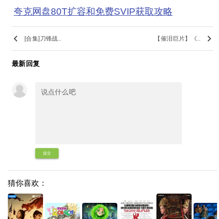
夸克网盘80T扩容和免费SVIP获取攻略
keyboard_arrow_left
keyboard_arrow_right
[合集]刀锋战..
【催泪巨片】《..
最新回复
提交
猜你喜欢：