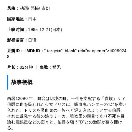
风格：
动画/ 恐怖/ 奇幻
国家地区：
日本
上映时间：
1985-12-21(日本)
影视语言：
日语
豆瓣ID：
IMDbID：
" target="_blank" rel="noopener">tt009024
8
片长：
82分钟 丨
集数：
暂无
故事梗概
西暦12090 年、舞台は辺境の町。一帯を支配する「貴族」リィ
伯爵に血を吸われた少女ドリスは、吸血鬼ハンターの"D"を雇い
入れた。ドリスを吸血鬼の一族へと迎え入れようとする伯爵、
それに反発する彼の娘ラミーカ、強盗団の頭目であり不死を目
論む麗銀星などの面々と、伯爵を狙う"D"との激闘が幕を開け
る。