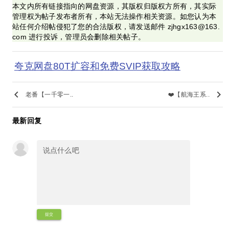
本文内所有链接指向的网盘资源，其版权归版权方所有，其实际
管理权为帖子发布者所有，本站无法操作相关资源。如您认为本
站任何介绍帖侵犯了您的合法版权，请发送邮件 zjhgx163@163.
com 进行投诉，管理员会删除相关帖子。
夸克网盘80T扩容和免费SVIP获取攻略
keyboard_arrow_left
keyboard_arrow_right
老番【一千零一..
❤️【航海王系..
最新回复
提交