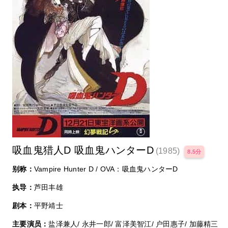
吸血鬼猎人D 吸血鬼ハンターD
(1985)
8.5分
别称：
Vampire Hunter D / OVA：吸血鬼ハンターD
执导：
芦田丰雄
剧本：
平野靖士
主要演员：
盐泽兼人/ 永井一郎/ 富泽美智江/ 户田惠子/ 加藤精三