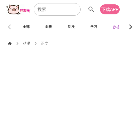
search
下载APP
chevron_left
chevron_right
sports_esports
全部
影视
动漫
学习
音乐
chevron_right
chevron_right
home
动漫
正文