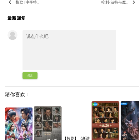
keyboard_arrow_left
keyboard_arrow_right
挽歌 [中字特..
哈利·波特与魔..
最新回复
提交
猜你喜欢：
【韩剧】《新进