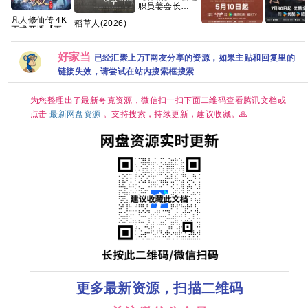
职员姜会长
(2026)》
凡人修仙传 4K
稻草人(2026)
【1080P】【韩
正式开播【更
[韩剧]
主角(2026)
九门(2026
语中字】【共
177-178集】慕
[1080P.WEB.DL.
【4K】【国语
中[4K+108
12集】
兰之战附以往的
韩语中字][4GB
中字】【夸克/
国语中字网
好家当
已经汇聚上万T网友分享的资源，如果主贴和回复里的
集]
百度】
源][1GB集]
链接失效，请尝试在站内搜索框搜索
为您整理出了最新夸克资源，微信扫一扫下面二维码查看腾讯文档或
点击
最新网盘资源
。支持搜索，持续更新，建议收藏。🙏
更多最新资源，扫描二维码