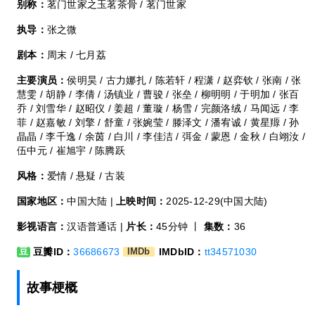
别称：
茗门世家之玉茗茶骨 / 茗门世家
执导：
张之微
剧本：
周末 / 七月荔
主要演员：
侯明昊 / 古力娜扎 / 陈若轩 / 程潇 / 赵弈钦 / 张南 / 张
慧雯 / 胡静 / 李倩 / 汤镇业 / 曹骏 / 张垒 / 柳明明 / 于明加 / 张百
乔 / 刘雪华 / 赵昭仪 / 姜超 / 董璇 / 杨雪 / 完颜洛绒 / 马闻远 / 李
菲 / 赵嘉敏 / 刘擎 / 舒童 / 张婉莹 / 滕泽文 / 潘宥诚 / 黄星羱 / 孙
晶晶 / 李千逸 / 余茵 / 白川 / 李佳洁 / 弭金 / 蒙恩 / 金秋 / 白翊汝 /
伍中元 / 崔旭宇 / 陈腾跃
风格：
爱情 / 悬疑 / 古装
国家地区：
中国大陆 |
上映时间：
2025-12-29(中国大陆)
影视语言：
汉语普通话 |
片长：
45分钟 丨
集数：
36
豆瓣ID：
36686673
IMDbID：
tt34571030
豆
IMDb
故事梗概