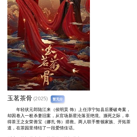
玉茗茶骨
(2025)
暂无分
年轻状元郎陆江来（侯明昊 饰）上任淳宁知县后屡破奇案，
却因卷入一桩杀妻旧案，从官场新星沦落至绝境。濒死之际，幸
得茶王之女荣善宝（娜扎 饰）搭救。两人联手整顿家族、开拓茶
道，在茶园里缔结了一段爱情佳话。