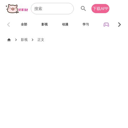
search
下载APP
chevron_left
chevron_right
sports_esports
全部
影视
动漫
学习
音乐
chevron_right
chevron_right
home
影视
正文