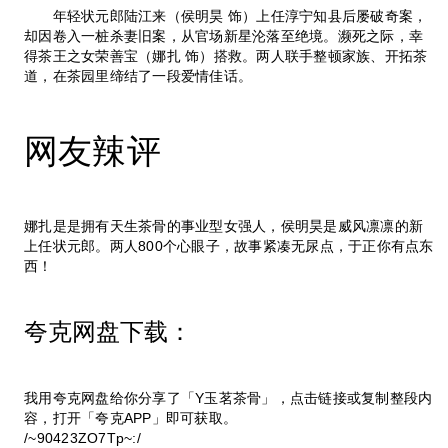
年轻状元郎陆江来（侯明昊 饰）上任淳宁知县后屡破奇案，
却因卷入一桩杀妻旧案，从官场新星沦落至绝境。濒死之际，幸
得茶王之女荣善宝（娜扎 饰）搭救。两人联手整顿家族、开拓茶
道，在茶园里缔结了一段爱情佳话。
网友辣评
娜扎是是拥有天生茶骨的事业型女强人，侯明昊是威风凛凛的新
上任状元郎。两人800个心眼子，故事紧凑无尿点，于正你有点东
西！
夸克网盘下载：
我用夸克网盘给你分享了「Y玉茗茶骨」，点击链接或复制整段内
容，打开「夸克APP」即可获取。
/~90423ZO7Tp~:/