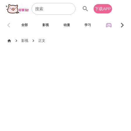
search
下载APP
chevron_left
chevron_right
sports_esports
全部
影视
动漫
学习
音乐
chevron_right
chevron_right
home
影视
正文