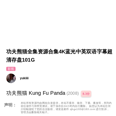
功夫熊猫全集资源合集4K蓝光中英双语字幕超
清存盘101G
影视
yukiiii
功夫熊猫 Kung Fu Panda
(2008)
8.3分
首度以人见人爱的大熊猫和中国功夫作为故事主线，《功夫
本站所有资源均由网友自发提供，本站不缓存、储存、下载、播放等，所列内
声明：
容仅做学习和带宽测试，请于保存后24小时内自行删除。 如您认为本站任何
熊猫》定于6月全球上映，届时配合举世瞩目的2008年北京奥运，
介绍帖侵犯了您的合法版权，请发送邮件 zjhgx163@163.com 进行投诉，
加上武术首度被列为奥运特设项目，相信定必在全世界掀起势不
管理员会删除相关帖子。