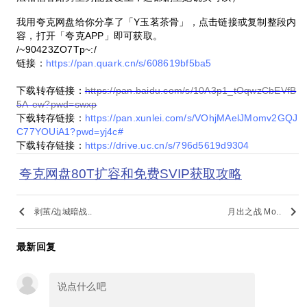
我用夸克网盘给你分享了「Y玉茗茶骨」，点击链接或复制整段内
容，打开「夸克APP」即可获取。
/~90423ZO7Tp~:/
链接：
https://pan.quark.cn/s/608619bf5ba5
下载转存链接：
https://pan.baidu.com/s/10A3p1_tOqwzCbEVfB
5A-ew?pwd=swxp
下载转存链接：
https://pan.xunlei.com/s/VOhjMAelJMomv2GQJ
C77YOUiA1?pwd=yj4c#
下载转存链接：
https://drive.uc.cn/s/796d5619d9304
夸克网盘80T扩容和免费SVIP获取攻略
keyboard_arrow_left
keyboard_arrow_right
剥茧/边城暗战..
月出之战 Mo..
最新回复