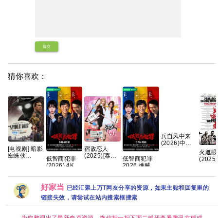
提交
猜你喜欢：
兵自风中来
(2026)中国
宿敌恋人
[电视剧] 暗影
大陆·动作| 欧
火遮眼
(2025)[泰剧]
蜘蛛侠
豪 / 蓝盈莹
低智商犯罪
低智商犯罪
(2025
[1080P.泰语
(2026)
(2026) 4K
2026 擒贼记
犯罪 又
中字网盘资
1080P 英语
[中国大陆]
犯罪悬疑 王
怒 / Th
源][0.8GB集]
中字 (全8集)
[剧情/悬疑]
骁 田曦薇 王
Furio
[23.5G]
[王骁 田曦薇
传君 已更最
好家当
已经汇聚上万T网友分享的资源，如果主贴和回复里的
王传君 董宝
新 夸克
链接失效，请尝试在站内搜索框搜索
石]
为您整理出了最新夸克资源，微信扫一扫下面二维码查看腾讯文档或