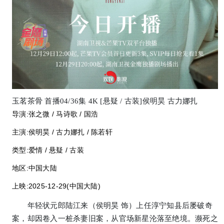
玉茗茶骨 首播04/36集 4K [悬疑 / 古装]侯明昊 古力娜扎
导演:
张之微 / 马诗歌 / 国浩
主演:
侯明昊 / 古力娜扎 / 陈若轩
类型:
爱情 / 悬疑 / 古装
地区:
中国大陆
上映:
2025-12-29(中国大陆)
年轻状元郎陆江来（侯明昊 饰）上任淳宁知县后屡破奇
案，却因卷入一桩杀妻旧案，从官场新星沦落至绝境。濒死之