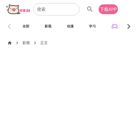
search
下载APP
chevron_left
chevron_right
sports_esports
全部
影视
动漫
学习
音乐
chevron_right
chevron_right
home
影视
正文