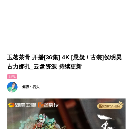
玉茗茶骨 开播[36集] 4K [悬疑 / 古装]侯明昊
古力娜扎_云盘资源 持续更新
影视
倔强丶石头