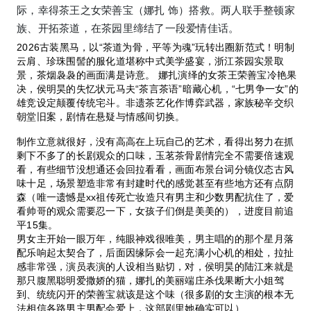
际，幸得茶王之女荣善宝（娜扎 饰）搭救。两人联手整顿家
族、开拓茶道，在茶园里缔结了一段爱情佳话。
2026古装黑马，以“茶道为骨，平等为魂”玩转出圈新范式！明制
云肩、珍珠围髻的服化道堪称中式美学盛宴，浙江茶园实景取
景，茶烟袅袅的画面满是诗意。 娜扎演绎的女茶王荣善宝冷艳果
决，侯明昊的失忆状元马夫“茶言茶语”暗藏心机，“七男争一女”的
雄竞设定颠覆传统宅斗。非遗茶艺化作博弈武器，家族秘辛交织
朝堂旧案，剧情在悬疑与情感间切换。
制作立意就很好，没有高高在上玩自己的艺术，看得出努力在抓
剩下不多了的长剧观众的口味，玉茗茶骨剧情完全不需要倍速观
看，有些细节没想通还会回拉看看，画面布景台词分镜仪态古风
味十足，场景塑造非常有封建时代的感觉甚至有些地方还有点阴
森（唯一遗憾是xx祖传死亡妆造只有男主和少数男配抗住了，爱
看帅哥的观众需要忍一下，女孩子们倒是美美的），进度目前追
平15集。
男女主开始一眼万年，纯眼神戏很唯美，男主唱的的那个星月落
配乐响起太契合了，后面因缘际会一起充满小心机的相处，拉扯
感非常强，演员表演的人设相当贴切，对，侯明昊的陆江来就是
那只腹黑聪明爱撒娇的猫，娜扎的美丽端庄杀伐果断大小姐驾
到、统统闪开的荣善宝就该是这个味（很多剧的女主演的根本无
法相信各路男主男配会爱上，这部剧里她确实可以）