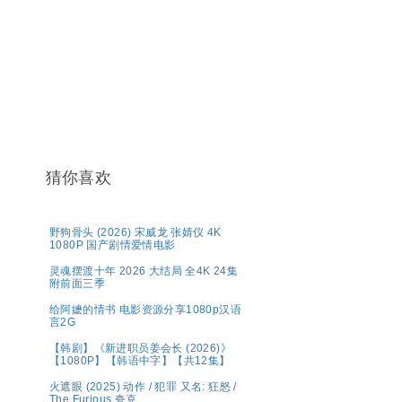
猜你喜欢
野狗骨头 (2026) 宋威龙 张婧仪 4K
1080P 国产剧情爱情电影
灵魂摆渡十年 2026 大结局 全4K 24集
附前面三季
给阿嬷的情书 电影资源分享1080p汉语
言2G
【韩剧】《新进职员姜会长 (2026)》
【1080P】【韩语中字】【共12集】
火遮眼 (2025) 动作 / 犯罪 又名: 狂怒 /
The Furious 夸克