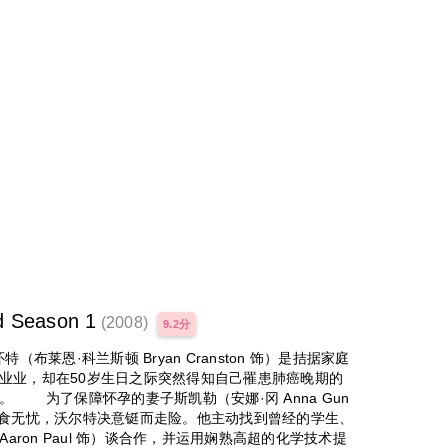
Season 1
(2008)
9.2分
莱恩·科兰斯顿 Bryan Cranston 饰）是拮据家庭
业业，却在50岁生日之际突然得知自己罹患肺癌晚期的
 为了保障怀孕的妻子斯凯勒（安娜·冈 Anna Gun
衣食无忧，沃尔特决意铤而走险。他主动找到曾经的学生、
aron Paul 饰）谈合作，并运用娴熟高超的化学技术提