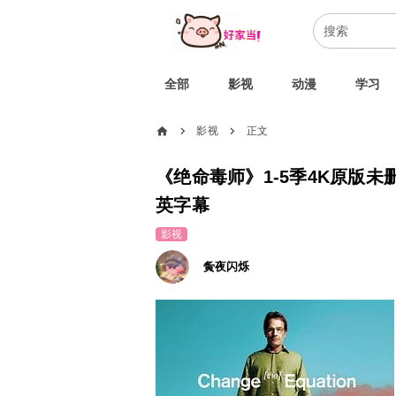
全部
影视
动漫
学习
home
影视
正文
chevron_right
chevron_right
《绝命毒师》1-5季4K原版未
英字幕
影视
夤夜闪烁