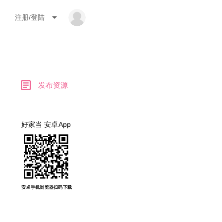
arrow_drop_down
注册/登陆
article
发布资源
好家当 安卓App
安卓手机浏览器扫码下载