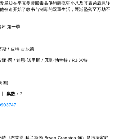
发展却在平克曼带回毒品供销商疯狂小八及其表弟后急转
他被迫开始了教书与制毒的双重生活，逐渐坠落至万劫不
 崩坏 第一季
斯塔斯 / 皮特·古尔德
娜·冈 / 迪恩·诺里斯 / 贝琪·勃兰特 / RJ·米特
(美国)
 丨
集数：
7
t0903747
莱恩·科兰斯顿 Bryan Cranston 饰）是拮据家庭