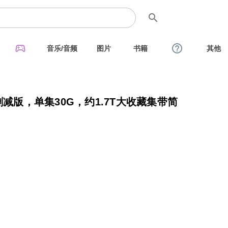
search
sports_esports
help_outline
音乐/音频
图片
书籍
其他
删减版，单集30G，约1.7T大收藏集带简