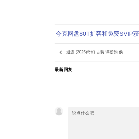
夸克网盘80T扩容和免费SVIP
keyboard_arrow_left
逍遥 (2025)奇幻 古装 谭松韵 侯
最新回复