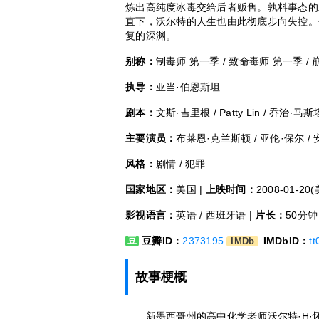
炼出高纯度冰毒交给后者贩售。孰料事态的
直下，沃尔特的人生也由此彻底步向失控。
复的深渊。
别称：
制毒师 第一季 / 致命毒师 第一季 /
执导：
亚当·伯恩斯坦
剧本：
文斯·吉里根 / Patty Lin / 乔治·马
主要演员：
布莱恩·克兰斯顿 / 亚伦·保尔 / 安
风格：
剧情 / 犯罪
国家地区：
美国 |
上映时间：
2008-01-20
影视语言：
英语 / 西班牙语 |
片长：
50分钟
豆瓣ID：
2373195
IMDbID：
t
豆
IMDb
故事梗概
新墨西哥州的高中化学老师沃尔特·H·怀特（布