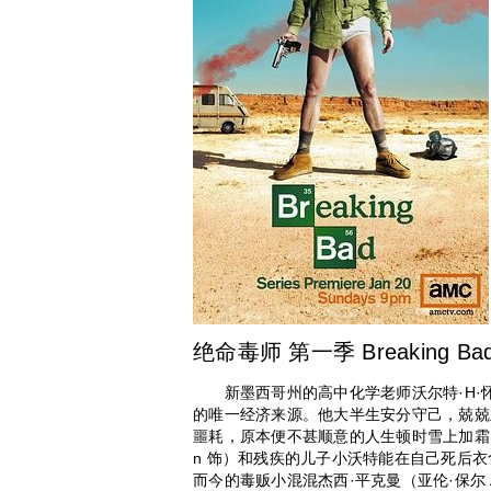
绝命毒师 第一季 Breaking Bad 
新墨西哥州的高中化学老师沃尔特·H·怀特（布
的唯一经济来源。他大半生安分守己，兢兢
噩耗，原本便不甚顺意的人生顿时雪上加霜。
n 饰）和残疾的儿子小沃特能在自己死后
而今的毒贩小混混杰西·平克曼（亚伦·保尔 A