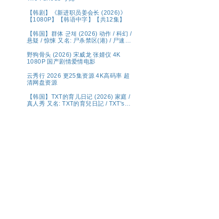
【韩剧】《新进职员姜会长 (2026)》
【1080P】【韩语中字】【共12集】
【韩国】群体 군체 (2026) 动作 / 科幻 /
悬疑 / 惊悚 又名: 尸杀禁区(港) / 尸速禁
区(台) 夸克 影片讲述了因不明感染事件
而被封锁的建筑内，孤立无援的幸存者
野狗骨头 (2026) 宋威龙 张婧仪 4K
们对抗以无法预测形态进化的感染者的
1080P 国产剧情爱情电影
故事。
云秀行 2026 更25集资源 4K高码率 超
清网盘资源
【韩国】TXT的育儿日记 (2026) 家庭 /
真人秀 又名: TXT的育兒日記 / TXT's
Parenting Diary 夸克 Wavve（웨이
브）将于 5 月 1 日（周五）独家公开宣
布传奇综艺回归的《TXT的育儿日记》