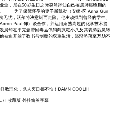
业业，却在50岁生日之际突然得知自己罹患肺癌晚期的
 为了保障怀孕的妻子斯凯勒（安娜·冈 Anna Gun
衣食无忧，沃尔特决意铤而走险。他主动找到曾经的学生、
aron Paul 饰）谈合作，并运用娴熟高超的化学技术提
发展却在平克曼带回毒品供销商疯狂小八及其表弟后急转
他被迫开始了教书与制毒的双重生活，逐渐坠落至万劫不
学好数理化，杀人灭口都不怕！DAMN COOL!!!
 1.7T收藏版 外挂简英字幕