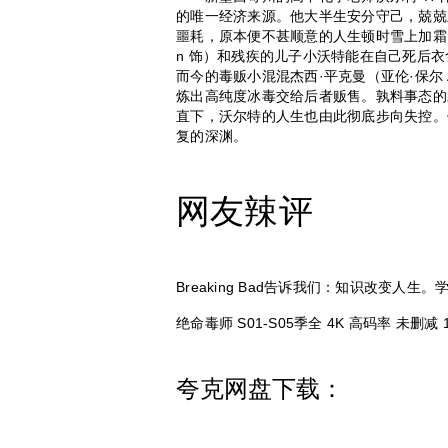
的唯一经济来源。他大半生安分守己，兢兢
噩耗，原本便不甚顺意的人生顿时雪上加霜。
n 饰）和残疾的儿子小沃特能在自己死后
而今的毒贩小混混杰西·平克曼（亚伦·保尔 A
炼出高纯度冰毒交给后者贩售。孰料事态的
直下，沃尔特的人生也由此彻底步向失控。
复的深渊。
网友辣评
Breaking Bad告诉我们：知识改变人生。
绝命毒师 S01-S05季全 4K 高码率 未删减
夸克网盘下载：