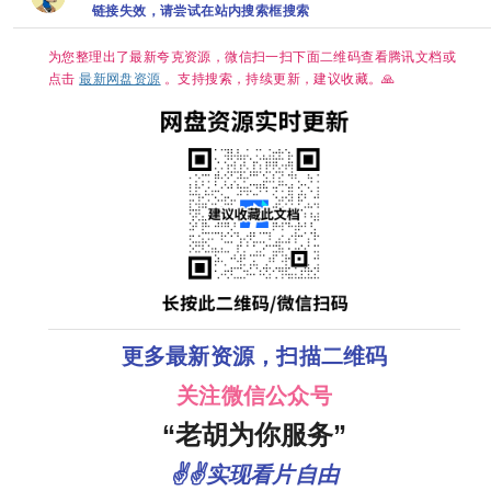
【单集7GB左
链接失效，请尝试在站内搜索框搜索
【国语中字】
1GB】
右】
【单集/1G】
【大陆：剧情 /
为您整理出了最新夸克资源，微信扫一扫下面二维码查看腾讯文档或
武侠 / 古装】
【主演: 杨洋 /
点击
最新网盘资源
。支持搜索，持续更新，建议收藏。🙏
章若楠 / 方逸伦
】
更多最新资源，扫描二维码
关注微信公众号
“老胡为你服务”
✌✌实现看片自由