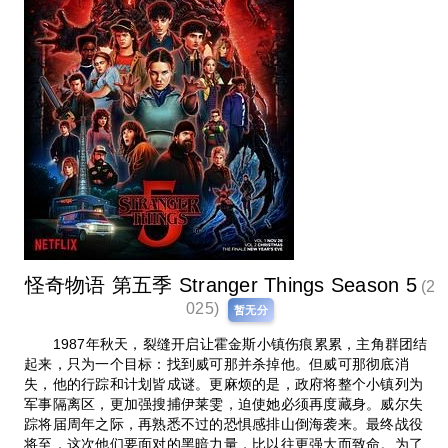
怪奇物语 第五季 Stranger Things Season 5
(2
025)
暂无分
1987年秋天，裂缝开启让霍金斯小镇伤痕累累，主角群团结
起来，只为一个目标：找到威可那并杀掉他。但威可那彻底消
失，他的行踪和计划皆成谜。更麻烦的是，政府将整个小镇列为
军事隔离区，更加强搜捕伊莱雯，迫使她必须再度藏身。威尔失
踪将届周年之际，再熟悉不过的恐惧感排山倒海袭来。最终战役
将至，这次他们要面对的黑暗力量，比以往更强大而致命。为了