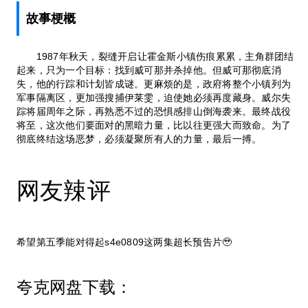
故事梗概
1987年秋天，裂缝开启让霍金斯小镇伤痕累累，主角群团结
起来，只为一个目标：找到威可那并杀掉他。但威可那彻底消
失，他的行踪和计划皆成谜。更麻烦的是，政府将整个小镇列为
军事隔离区，更加强搜捕伊莱雯，迫使她必须再度藏身。威尔失
踪将届周年之际，再熟悉不过的恐惧感排山倒海袭来。最终战役
将至，这次他们要面对的黑暗力量，比以往更强大而致命。为了
彻底终结这场恶梦，必须凝聚所有人的力量，最后一搏。
网友辣评
希望第五季能对得起s4e0809这两集超长预告片🥹
夸克网盘下载：