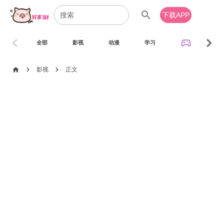
search
下载APP
chevron_left
chevron_right
sports_esports
全部
影视
动漫
学习
音乐
chevron_right
chevron_right
home
影视
正文