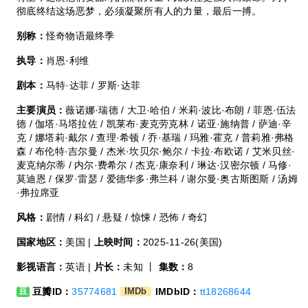
彻底终结这场恶梦，必须凝聚所有人的力量，最后一搏。
别称：
怪奇物语最终季
执导：
肖恩·利维
剧本：
马特·达菲 / 罗斯·达菲
主要演员：
薇诺娜·瑞德 / 大卫·哈伯 / 米莉·波比·布朗 / 菲恩·伍法
德 / 伽塔·马塔拉佐 / 凯莱布·麦克劳克林 / 诺亚·施纳普 / 萨迪·辛
克 / 娜塔莉·戴尔 / 查理·希顿 / 乔·基瑞 / 玛雅·霍克 / 普莉雅·弗格
森 / 布伦特·吉尔曼 / 杰米·坎贝尔·鲍尔 / 卡拉·布欧诺 / 艾米贝丝·
麦克纳尔蒂 / 内尔·费希尔 / 杰克·康奈利 / 琳达·汉密尔顿 / 马修·
莫迪恩 / 保罗·雷瑟 / 爱德华多·弗兰科 / 谢尔曼·奥古斯图斯 / 汤姆
·弗拉席亚
风格：
剧情 / 科幻 / 悬疑 / 惊悚 / 恐怖 / 奇幻
国家地区：
美国 |
上映时间：
2025-11-26(美国)
影视语言：
英语 |
片长：
未知 丨
集数：
8
豆瓣ID：
35774681
IMDbID：
tt18268644
豆
IMDb