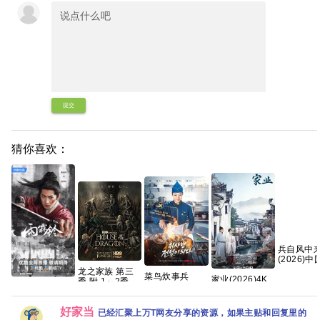
提交
猜你喜欢：
兵自风中
(2026)
·动作| 欧豪
龙之家族 第三
菜鸟炊事兵
家业(2026)4K
盈莹
季 附 1～2季
(2026)[WEB-
【雨霖铃
60FPS 杜比音
4K WEB-
DL.1080p][内封
(2026)】【37
效 HiveWeb/简
DL.DDP5.1 内
简繁英][喜剧/奇
集持续更新】
体中文/夸克百
好家当
嵌简繁英字幕
已经汇聚上万T网友分享的资源，如果主贴和回复里的
幻][1.6GB/集]
【1080P高码】
度网盘/单集