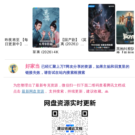
昨夜将至 【每
【国产剧】《莫
日更新中】 百
离 (2026)》
度 夸克 网盘资
【4K】【国语
黑袍纠察队
莫离‎ (2026) 4K
源
中字】【夸克/
季【最新热
九门 奇幻/冒险
HDR SDR DV
百度】
【附赠 黑
【4K60帧 DV
杜比视界 高码
察队5季全
HDR】 【附赠
率
好家当
列】 夸克
已经汇聚上万T网友分享的资源，如果主贴和回复里的
老九门2部全
FLAC2.0&DDP2.0&HIFI
链接失效，请尝试在站内搜索框搜索
+番外全系列】
5Audio 简中字
夸克
幕 白鹿/丞磊
【单集1～
为您整理出了最新夸克资源，微信扫一扫下面二维码查看腾讯文档或
6GB】
点击
最新网盘资源
。支持搜索，持续更新，建议收藏。🙏