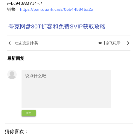
/~bc943AMYJ4~:/
链接：
https://pan.quark.cn/s/05b445845a2a
夸克网盘80T扩容和免费SVIP获取攻略
keyboard_arrow_left
keyboard_arrow_right
壮志凌云[中英..
❤️【奈飞犯罪..
最新回复
提交
猜你喜欢：