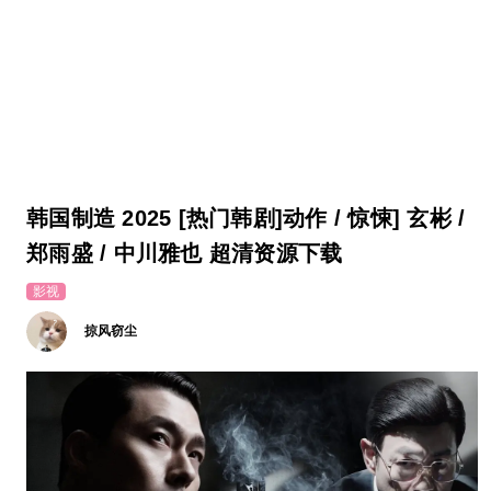
韩国制造 2025 [热门韩剧]动作 / 惊悚] 玄彬 /
郑雨盛 / 中川雅也 超清资源下载
影视
掠风窃尘