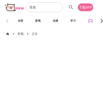
search
下载APP
chevron_left
chevron_right
sports_esports
全部
影视
动漫
学习
音乐
chevron_right
chevron_right
home
影视
正文