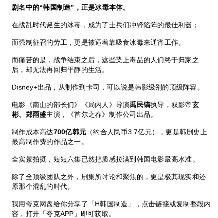
剧名中的“韩国制造”，正是冰毒本体。
在战乱时代诞生的冰毒，成为了士兵们冲锋陷阵的最佳利器；
而强制征召的劳工，更是被逼着靠吸食冰毒来通宵工作。
而痛苦的是，战争结束之后，这些染上毒品的人们终于归家之
后，却无法再回归平静的生活。
Disney+出品，从制作到卡司，可以说是韩影级别的顶级阵容。
电影《南山的部长们》《局内人》导演
禹民镐
执导，双影帝
玄
彬、郑雨盛
主演，《首尔之春》制作公司出品。
制作成本高达
700亿韩元
（约合人民币3.7亿元），更是韩剧史上
最高制作费的作品之一。
全实景拍摄，短短六集已然把质感拉满到韩国电影最高水准。
除了全顶级团队之外，剧集所讨论和聚焦的，更是极其现实和还
原那个混乱的时代。
我用夸克网盘给你分享了「H韩国制造」，点击链接或复制整段内
容，打开「夸克APP」即可获取。