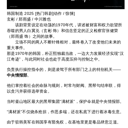
韩国制造 2025 [热门韩剧]动作 / 惊悚]
玄彬 / 郑雨盛 / 中川雅也
该剧背景设定在动荡的1970年代，讲述被财富和权力欲望所
吞噬的男人白冀兑（玄彬 饰）和信念坚定的正义检察官张健荣
（郑雨盛 饰）之间的故事。
立场不同的两人不断针锋相对，最终卷入了改变他们未来的
重大事件。
那是1970年的韩国，朴正熙独裁当政，一边大力发展经济实现“汉
江奇迹”，与此同时社会也处于高度压抑与控制之中。
负责执行操控指令的，则是凌驾于所有部门之上的特别机关——
中央情报部
。
他们掌控着社会的命脉与规则，时常与财阀、黑帮勾结串联，得
以贪污并获得选举资金。
当时釜山地区最大的黑帮集团“满材派”，保护伞就是中央情报部。
“满材派”不仅烧杀抢掠，作恶多端，还在私底下进行着冰毒生意。
由于驻韩美军在韩国享有豁免权，在基地里更是毒品肆意泛滥。