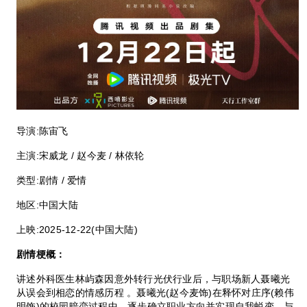
导演:
陈宙飞
主演:
宋威龙 / 赵今麦 / 林依轮
类型:
剧情 / 爱情
地区:
中国大陆
上映:
2025-12-22(中国大陆)
剧情梗概：
讲述外科医生林屿森因意外转行光伏行业后，与职场新人聂曦光
从误会到相恋的情感历程 。聂曦光(赵今麦饰)在释怀对庄序(赖伟
明饰)的校园暗恋过程中，逐步确立职业方向并实现自我蜕变，与