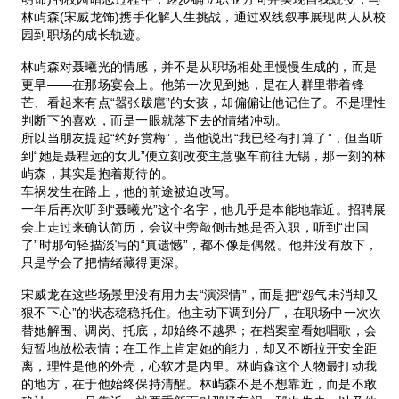
林屿森(宋威龙饰)携手化解人生挑战，通过双线叙事展现两人从校
园到职场的成长轨迹。
林屿森对聂曦光的情感，并不是从职场相处里慢慢生成的，而是
更早——在那场宴会上。他第一次见到她，是在人群里带着锋
芒、看起来有点“嚣张跋扈”的女孩，却偏偏让他记住了。不是理性
判断下的喜欢，而是一眼就落下去的情绪冲动。
所以当朋友提起“约好赏梅”，当他说出“我已经有打算了”，但当听
到“她是聂程远的女儿”便立刻改变主意驱车前往无锡，那一刻的林
屿森，其实是抱着期待的。
车祸发生在路上，他的前途被迫改写。
一年后再次听到“聂曦光”这个名字，他几乎是本能地靠近。招聘展
会上走过来确认简历，会议中旁敲侧击她是否入职，听到“出国
了”时那句轻描淡写的“真遗憾”，都不像是偶然。他并没有放下，
只是学会了把情绪藏得更深。
宋威龙在这些场景里没有用力去“演深情”，而是把“怨气未消却又
狠不下心”的状态稳稳托住。他主动下调到分厂，在职场中一次次
替她解围、调岗、托底，却始终不越界；在档案室看她唱歌，会
短暂地放松表情；在工作上肯定她的能力，却又不断拉开安全距
离，理性是他的外壳，心软才是内里。林屿森这个人物最打动我
的地方，在于他始终保持清醒。林屿森不是不想靠近，而是不敢