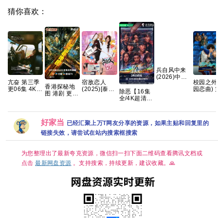
猜你喜欢：
兵自风中来
(2026)中国
宿敌恋人
亢奋 第三季
校园之外
大陆·动作|
香港探秘地
(2025)[泰剧]
更06集 4K
园恋曲) 
欧豪 / 蓝盈莹
除恶【16集
图 港剧 更11
[1080P.泰语
无损 简繁字
季 爱情/
全/4K超清臻
集 4K国粤
中字网盘资
幕【夸克百
【全8集
彩】手慢无
源][0.8GB集]
度网盘+】
中简繁英
迷雾剧场，
开年人性犯
好家当
已经汇聚上万T网友分享的资源，如果主贴和回复里的
罪大剧 夸克
链接失效，请尝试在站内搜索框搜索
为您整理出了最新夸克资源，微信扫一扫下面二维码查看腾讯文档或
点击
最新网盘资源
。支持搜索，持续更新，建议收藏。🙏