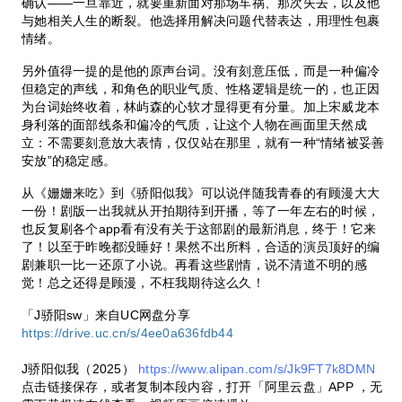
确认——一旦靠近，就要重新面对那场车祸、那次失去，以及他
与她相关人生的断裂。他选择用解决问题代替表达，用理性包裹
情绪。
另外值得一提的是他的原声台词。没有刻意压低，而是一种偏冷
但稳定的声线，和角色的职业气质、性格逻辑是统一的，也正因
为台词始终收着，林屿森的心软才显得更有分量。加上宋威龙本
身利落的面部线条和偏冷的气质，让这个人物在画面里天然成
立：不需要刻意放大表情，仅仅站在那里，就有一种“情绪被妥善
安放”的稳定感。
从《姗姗来吃》到《骄阳似我》可以说伴随我青春的有顾漫大大
一份！剧版一出我就从开拍期待到开播，等了一年左右的时候，
也反复刷各个app看有没有关于这部剧的最新消息，终于！它来
了！以至于昨晚都没睡好！果然不出所料，合适的演员顶好的编
剧兼职一比一还原了小说。再看这些剧情，说不清道不明的感
觉！总之还得是顾漫，不枉我期待这么久！
「J骄阳sw」来自UC网盘分享
https://drive.uc.cn/s/4ee0a636fdb44
J骄阳似我（2025）
https://www.alipan.com/s/Jk9FT7k8DMN
点击链接保存，或者复制本段内容，打开「阿里云盘」APP ，无