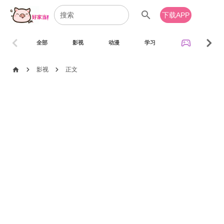
search
下载APP
chevron_left
chevron_right
sports_esports
全部
影视
动漫
学习
音乐
chevron_right
chevron_right
home
影视
正文