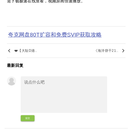
需下载极速在线查看，视频原画倍速播放。
夸克网盘80T扩容和免费SVIP获取攻略
keyboard_arrow_left
keyboard_arrow_right
❤️【大耻D港..
《海洋饼干21..
最新回复
提交