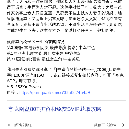
退了，之后和一作家同居，作家却因为太爱她而选择自杀，死前
留下遗言：生而为人对不起。这件事对松子打击极大；之后与该
作家的事业敌人同居直至，又忍受不住去找对方妻子的诱惑，结
果惨遭抛弃；又是当上浴室女郎，甚至还杀人入狱，然而不管有
意无意，她从不放弃生活的希望。不管生活再怎样破碎，她仍然
本能地生存下去，这生存本身，足以打动任何人，包括阿笙。
被嫌弃的松子的一生的获奖情况
第30届日本电影学院奖 最佳导演(提名) 中岛哲也
第1届亚洲电影大奖 最佳女主角 中谷美纪
第31届报知映画赏 最佳女主角 中谷美纪
我用夸克网盘给你分享了「[被嫌弃的松子的一生][2006][日语中
字][1080P蓝光][16G]」，点击链接或复制整段内容，打开「夸克
APP」即可获取。
/~51253YmPvw~:/
链接：
https://pan.quark.cn/s/733a0d74a4a9
夸克网盘80T扩容和免费SVIP获取攻略
keyboard_arrow_left
keyboard_arrow_right
[哑舍剧版][..
微信正式版v4..