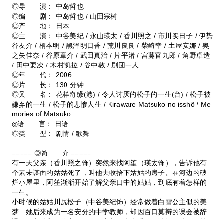
◎导 演： 中岛哲也
◎编 剧： 中岛哲也 / 山田宗树
◎产 地： 日本
◎主 演： 中谷美纪 / 永山瑛太 / 香川照之 / 市川实日子 / 伊势
谷友介 / 柄本明 / 黑泽明日香 / 荒川良良 / 柴崎幸 / 土屋安娜 / 奥
之矢佳奈 / 谷原章介 / 武田真治 / 片平渚 / 宫藤官九郎 / 角野卓造
/ 田中要次 / 木村凯拉 / 谷中敦 / 剧团一人
◎年 代： 2006
◎片 长： 130 分钟
◎又 名： 花样奇缘(港) / 令人讨厌的松子的一生(台) / 松子被
嫌弃的一生 / 松子的悲惨人生 / Kiraware Matsuko no isshô / Me
mories of Matsuko
◎语 言： 日语
◎类 型： 剧情 / 歌舞
===== ◎简 介 =====
有一天父亲（香川照之饰）突然来找阿笙（瑛太饰），告诉他有
个素未谋面的姑姑死了，叫他去收拾下姑姑的房子。在河边的破
烂小屋里，阿笙渐渐开始了解父亲口中的姑姑，到底有着怎样的
一生。
小时候的姑姑川尻松子（中谷美纪饰）经常做着白雪公主似的美
梦，她后来成为一名安分的中学教师，却因百口莫辩的误会被辞