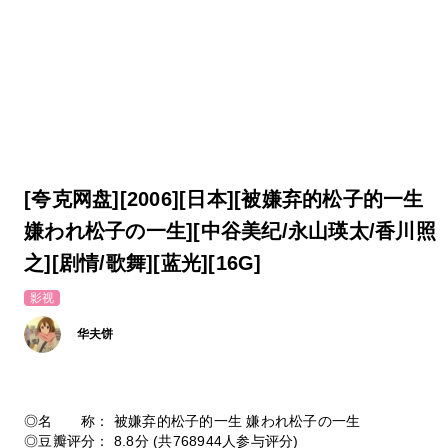
[夸克网盘][2006][日本][被嫌弃的松子的一生
嫌われ松子の一生][中谷美纪/永山瑛太/香川照
之][剧情/歌舞][蓝光][16G]
影视
华夫饼
◎名 称： 被嫌弃的松子的一生 嫌われ松子の一生
◎豆瓣评分： 8.8分 (共768944人参与评分)