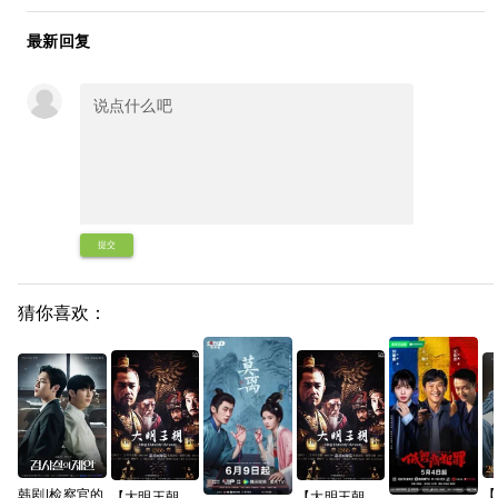
最新回复
提交
猜你喜欢：
韩剧|检察官的
【
【大明王朝
【大明王朝