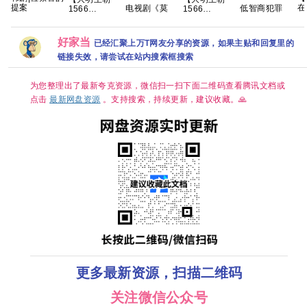
提案
在
电视剧《莫
低智商犯罪
1566
1566
烟
离》百度网盘
2026 擒贼记
(2007)】【又
(2007)】【又
2
1080P高清免
犯罪悬疑 王骁
名: 嘉靖与海
名: 嘉靖与海
情
费资源分享
田曦薇 王传君
瑞】【国剧46
瑞】【国剧46
好家当
已经汇聚上万T网友分享的资源，如果主贴和回复里的
结
已更最新 夸克
集全】
集全】
链接失效，请尝试在站内搜索框搜索
【1080P】
【1080P】
【国语中字
【国语中字
（79.6GB）】
（79.6GB）】
为您整理出了最新夸克资源，微信扫一扫下面二维码查看腾讯文档或
【豆瓣9.8
【豆瓣9.8
分】【剧情 /
分】【剧情 /
点击
最新网盘资源
。支持搜索，持续更新，建议收藏。🙏
历史】【陈宝
历史】【陈宝
国 / 黄志忠 /
国 / 黄志忠 /
倪大红 】夸克
倪大红 】夸克
更多最新资源，扫描二维码
关注微信公众号