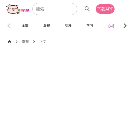
search
下载APP
chevron_left
chevron_right
sports_esports
全部
影视
动漫
学习
音乐
chevron_right
chevron_right
home
影视
正文