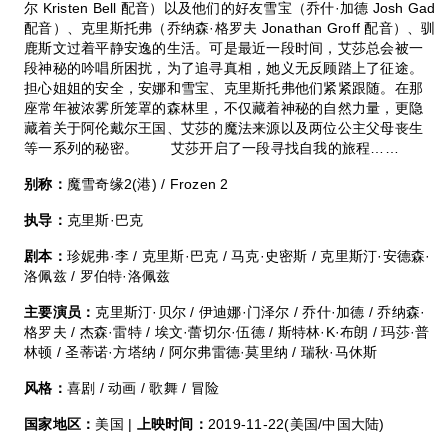
尔 Kristen Bell 配音）以及他们的好友雪宝（乔什·加德 Josh Gad
配音）、克里斯托弗（乔纳森·格罗夫 Jonathan Groff 配音）、驯
鹿斯文过着平静安逸的生活。可是最近一段时间，艾莎总会被一
段神秘的吟唱所困扰，为了追寻真相，她义无反顾踏上了征途。
担心姐姐的安全，安娜和雪宝、克里斯托弗他们紧紧跟随。在那
座常年被浓雾所笼罩的森林里，不仅藏着神秘的自然力量，更隐
藏着关于阿伦戴尔王国、艾莎的魔法来源以及两位公主父母丧生
等一系列的秘密。 艾莎开启了一段寻找自我的旅程……
别称：
魔雪奇缘2(港) / Frozen 2
执导：
克里斯·巴克
剧本：
珍妮弗·李 / 克里斯·巴克 / 马克·史密斯 / 克里斯汀·安德森·
洛佩兹 / 罗伯特·洛佩兹
主要演员：
克里斯汀·贝尔 / 伊迪娜·门泽尔 / 乔什·加德 / 乔纳森·
格罗夫 / 杰森·雷特 / 埃文·蕾切尔·伍德 / 斯特林·K·布朗 / 玛莎·普
林顿 / 圣蒂诺·方塔纳 / 阿尔弗雷德·莫里纳 / 瑞秋·马休斯
风格：
喜剧 / 动画 / 歌舞 / 冒险
国家地区：
美国 |
上映时间：
2019-11-22(美国/中国大陆)