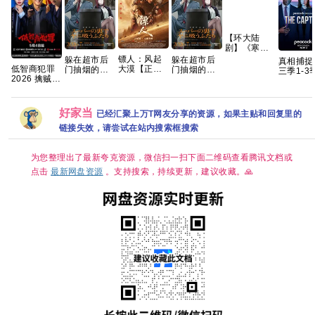
【环大陆
剧】《寒阳
风起春山境
镖人：风起
躲在超市后
躲在超市后
真相捕捉
(2026)》
低智商犯罪
大漠【正式
门抽烟的两
门抽烟的两
三季1-3
【1080P】
2026 擒贼记
版】手慢无
人 2026 内
人 2026 内
英剧 [剧情/
【官中/外挂
犯罪悬疑 王
【吴京、谢
封中字
封中字
惊悚] [荷
中字/三无
骁 田曦薇 王
霆锋｜武侠/
黛·格兰杰
版】【共16
传君 已更最
动作】 【蓝
帕帕·厄希
好家当
已经汇聚上万T网友分享的资源，如果主贴和回复里的
集】
新 夸克
光原盘
REMUX｜国
链接失效，请尝试在站内搜索框搜索
粤双语】夸
克
为您整理出了最新夸克资源，微信扫一扫下面二维码查看腾讯文档或
点击
最新网盘资源
。支持搜索，持续更新，建议收藏。🙏