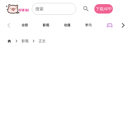
search
下载APP
chevron_left
chevron_right
sports_esports
全部
影视
动漫
学习
音乐
chevron_right
chevron_right
home
影视
正文