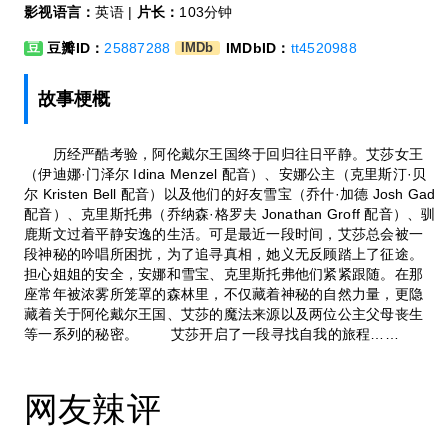
影视语言：
英语 |
片长：
103分钟
豆瓣ID：
25887288
IMDbID：
tt4520988
豆
IMDb
故事梗概
历经严酷考验，阿伦戴尔王国终于回归往日平静。艾莎女王
（伊迪娜·门泽尔 Idina Menzel 配音）、安娜公主（克里斯汀·贝
尔 Kristen Bell 配音）以及他们的好友雪宝（乔什·加德 Josh Gad
配音）、克里斯托弗（乔纳森·格罗夫 Jonathan Groff 配音）、驯
鹿斯文过着平静安逸的生活。可是最近一段时间，艾莎总会被一
段神秘的吟唱所困扰，为了追寻真相，她义无反顾踏上了征途。
担心姐姐的安全，安娜和雪宝、克里斯托弗他们紧紧跟随。在那
座常年被浓雾所笼罩的森林里，不仅藏着神秘的自然力量，更隐
藏着关于阿伦戴尔王国、艾莎的魔法来源以及两位公主父母丧生
等一系列的秘密。 艾莎开启了一段寻找自我的旅程……
网友辣评