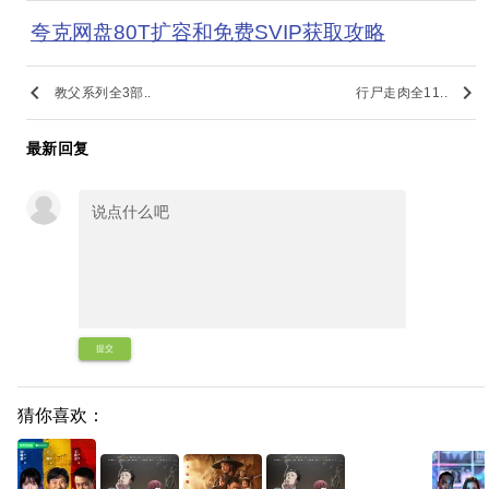
夸克网盘80T扩容和免费SVIP获取攻略
keyboard_arrow_left
keyboard_arrow_right
教父系列全3部..
行尸走肉全11..
最新回复
提交
猜你喜欢：