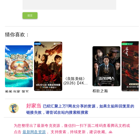
提交
猜你喜欢：
《良陈美锦》
(2026)【4K】
【国语中字】
权欲之巅
爸爸当家 第五
【夸克/百度】
(2026)【全10
【翘楚
【网盘分
季 (2026)【更
集】【1080p】
(2026)】】
骨(2026)
至0622期】[真
【韩语】【中文
【24集持续更
集国语中
人秀 亲子]【综
好家当
已经汇聚上万T网友分享的资源，如果主贴和回复里的
字幕】
新】【1080P高
1080P高
艺】夸克网盘
链接失效，请尝试在站内搜索框搜索
【13.7G】惊悚
码】【国语中
侯明昊古
悬疑 」
字】【单
集/0.9G】【大
为您整理出了最新夸克资源，微信扫一扫下面二维码查看腾讯文档或
陆：剧情 】
【主演: 陈都灵 /
点击
最新网盘资源
。支持搜索，持续更新，建议收藏。🙏
周翊然】