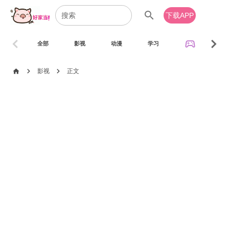
search
下载APP
chevron_left
chevron_right
sports_esports
全部
影视
动漫
学习
音乐
chevron_right
chevron_right
home
影视
正文