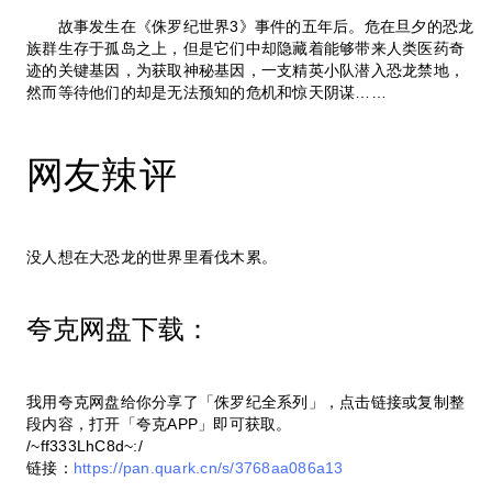
故事发生在《侏罗纪世界3》事件的五年后。危在旦夕的恐龙
族群生存于孤岛之上，但是它们中却隐藏着能够带来人类医药奇
迹的关键基因，为获取神秘基因，一支精英小队潜入恐龙禁地，
然而等待他们的却是无法预知的危机和惊天阴谋……
网友辣评
没人想在大恐龙的世界里看伐木累。
夸克网盘下载：
我用夸克网盘给你分享了「侏罗纪全系列」，点击链接或复制整
段内容，打开「夸克APP」即可获取。
/~ff333LhC8d~:/
链接：
https://pan.quark.cn/s/3768aa086a13