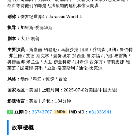
然而等待他们的却是无法预知的危机和惊天阴谋……
别称：
侏罗纪世界4 / Jurassic World 4‎
执导：
加里斯·爱德华斯
剧本：
大卫·凯普
主要演员：
斯嘉丽·约翰逊 / 马赫沙拉·阿里 / 乔纳森·贝利 / 鲁伯特
·弗兰德 / 艾德·斯克林 / 曼努埃尔·加西亚-鲁尔福 / 卢娜·布雷斯 /
奥德丽娜·米兰达 / 大卫·伊亚科诺 / 贝希尔·西尔万 / 菲莉皮娜·维
莱芝 / 妮娅姆·芬利 / 亚当·洛克斯利 / 迪伦·比克尔
风格：
动作 / 科幻 / 惊悚 / 冒险
国家地区：
美国 |
上映时间：
2025-07-02(美国/中国大陆)
影视语言：
英语 |
片长：
134分钟
豆瓣ID：
36743767
IMDbID：
tt31036941
豆
IMDb
故事梗概