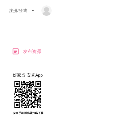
arrow_drop_down
注册/登陆
article
发布资源
好家当 安卓App
安卓手机浏览器扫码下载