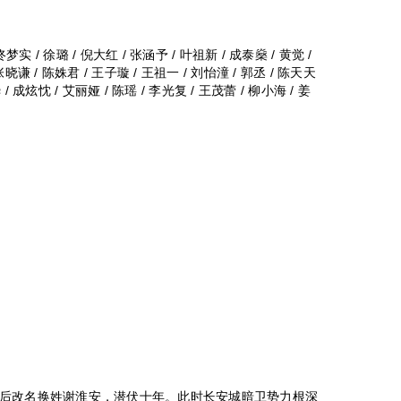
佟梦实 / 徐璐 / 倪大红 / 张涵予 / 叶祖新 / 成泰燊 / 黄觉 /
张晓谦 / 陈姝君 / 王子璇 / 王祖一 / 刘怡潼 / 郭丞 / 陈天天
 / 成炫忱 / 艾丽娅 / 陈瑶 / 李光复 / 王茂蕾 / 柳小海 / 姜
改名换姓谢淮安，潜伏十年。此时长安城暗卫势力根深