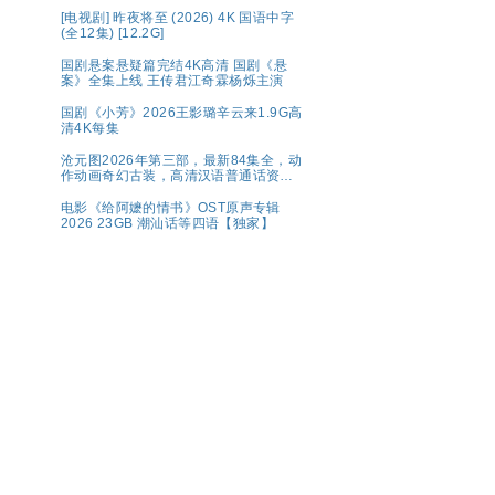
[电视剧] 昨夜将至 (2026) 4K 国语中字
(全12集) [12.2G]
国剧悬案悬疑篇完结4K高清 国剧《悬
案》全集上线 王传君江奇霖杨烁主演
国剧《小芳》2026王影璐辛云来1.9G高
清4K每集
沧元图2026年第三部，最新84集全，动
作动画奇幻古装，高清汉语普通话资源
分享
电影《给阿嬷的情书》OST原声专辑
2026 23GB 潮汕话等四语【独家】