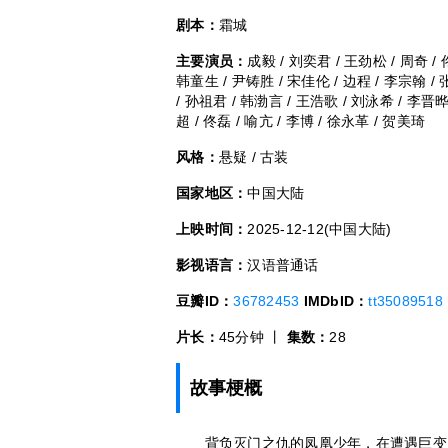
剧本：
霜城
主要演员：
成毅 / 刘奕君 / 王劲松 / 周奇 / 
韩童生 / 尹铸胜 / 宋佳伦 / 边程 / 李宗翰 / 
/ 孙祖君 / 韩渤言 / 王浩歌 / 刘泳希 / 李晋晔
超 / 佟磊 / 喻亢 / 李博 / 徐永革 / 贺美琦
风格：
悬疑 / 古装
国家地区：
中国大陆
上映时间：
2025-12-12(中国大陆)
影视语言：
汉语普通话
豆瓣ID：
36782453
IMDbID：
tt35089518
片长：
45分钟 丨
集数：
28
故事梗概
背负灭门之仇的凤凰少年，在遭遇巨变后