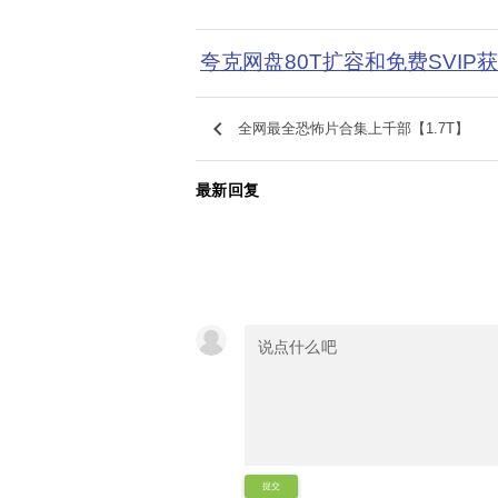
夸克网盘80T扩容和免费SVIP
keyboard_arrow_left
全网最全恐怖片合集上千部【1.7T】
最新回复
提交