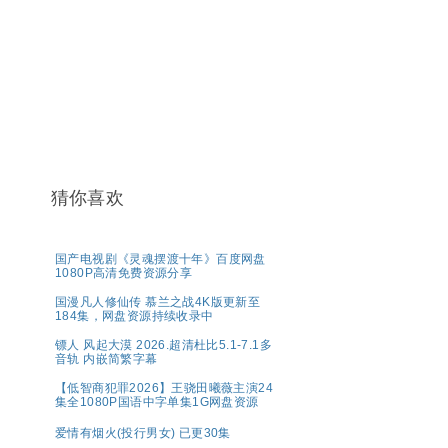
猜你喜欢
国产电视剧《灵魂摆渡十年》百度网盘
1080P高清免费资源分享
国漫凡人修仙传 慕兰之战4K版更新至
184集，网盘资源持续收录中
镖人 风起大漠 2026.超清杜比5.1-7.1多
音轨 内嵌简繁字幕
【低智商犯罪2026】王骁田曦薇主演24
集全1080P国语中字单集1G网盘资源
爱情有烟火(投行男女) 已更30集