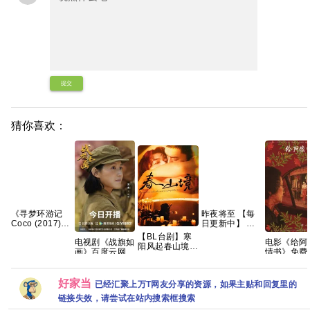
提交
猜你喜欢：
《寻梦环游记
昨夜将至 【每
Coco (2017)》
日更新中】 百
【1080p+4K】
度 夸克 网盘资
【BL台剧】寒
电视剧《战旗如
电影《给阿
【中英字幕】
源
阳风起春山境
画》百度云网盘
情书》免费
【14.8G】
2026 春山境 爱
1080P高清免费
观看1080
情同性 刘竞屿
资源下载
网盘资源
熊艺文 国语中
好家当
已经汇聚上万T网友分享的资源，如果主贴和回复里的
字 已更最新 夸
克
链接失效，请尝试在站内搜索框搜索