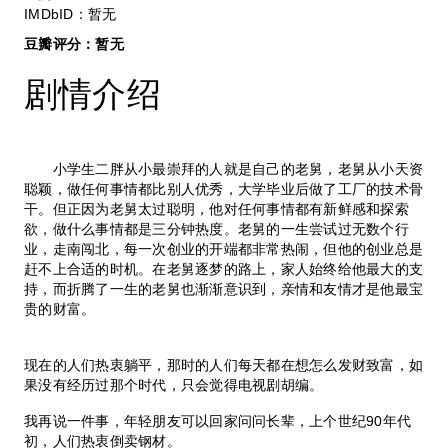
IMDbID：暂无
豆瓣评分：
暂无
剧情介绍
小学生二胖从小最崇拜的人就是自己的老舅，老舅从小天资
聪颖，做任何事情都比别人优秀，大学毕业后做了工厂的技术骨
干。但正因为老舅太过聪明，他对任何事情都有新鲜感和探索
欲，做什么事情都是三分钟热度。老舅的一生尝试过无数个行
业，走南闯北，每一次创业的开端都非常热闹，但他的创业总是
赶不上合适的时机。在老舅逐梦的路上，家人始终给他最大的支
持，而折腾了一生的老舅也渐渐意识到，亲情和友情才是他最宝
贵的财富。
现在的人们热衷躺平，那时的人们每天都在想怎么发财致富，如
果没有经历过那个时代，只会觉得电视剧胡编。
我再说一件事，年轻朋友可以回家问问长辈，上个世纪90年代
初，人们热衷倒卖钢材。