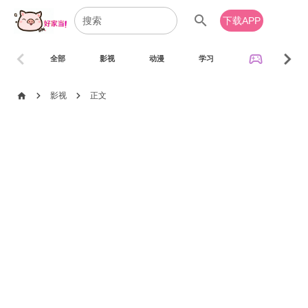
search
下载APP
chevron_left
chevron_right
sports_esports
全部
影视
动漫
学习
音乐
chevron_right
chevron_right
home
影视
正文