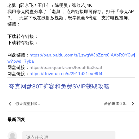
老舅 [郭京飞 / 王佳佳 / 陈明昊 / 张歆艺]4K
我用夸克网盘分享了「老舅 ，点击链接即可保存。打开「夸克AP
P」，无需下载在线播放视频，畅享原画5倍速，支持电视投屏。
链接：
下载转存链接：
下载转存链接：
网盘链接：
https://pan.baidu.com/s/1zwgWJbZzrx0iAAbR0YCwj
w?pwd=7yba
网盘链接：
https://pan.quark.cn/s/feeaff8a2ea8
网盘链接：
https://drive.uc.cn/s/2911d21ea99f4
夸克网盘80T扩容和免费SVIP获取攻略
keyboard_arrow_left
keyboard_arrow_right
惊天魔盗团3 ..
爱的迫降 20..
最新回复