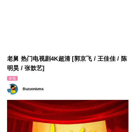
老舅 热门电视剧4K超清 [郭京飞 / 王佳佳 / 陈
明昊 / 张歆艺]
影视
Buzuoniuma