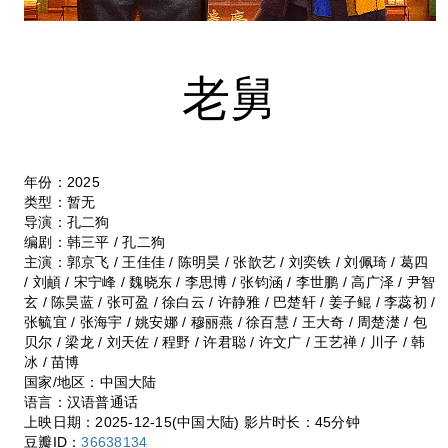
老舅
年份：2025
类型：暂无
导演：孔二狗
编剧：韩三平 / 孔二狗
主演：郭京飞 / 王佳佳 / 陈明昊 / 张歆艺 / 刘奕铁 / 刘佩琦 / 葛四
/ 刘頔 / 宋宁峰 / 魏晓东 / 李思博 / 张钧涵 / 李世鹏 / 高广泽 / 尹智
玄 / 陈昊蓝 / 张可盈 / 徐白云 / 许静雅 / 巴楚轩 / 姜子鲲 / 李蕊初 /
张毓宜 / 张海宇 / 姚安娜 / 穆丽燕 / 徐百慧 / 王大奇 / 周楚濋 / 包
贝尔 / 梁龙 / 刘天佐 / 程野 / 许君聪 / 许文广 / 王艺禅 / 川子 / 韩
冰 / 苗博
国家/地区：中国大陆
语言：汉语普通话
上映日期：2025-12-15(中国大陆)
影片时长：45分钟
豆瓣ID：
36638134