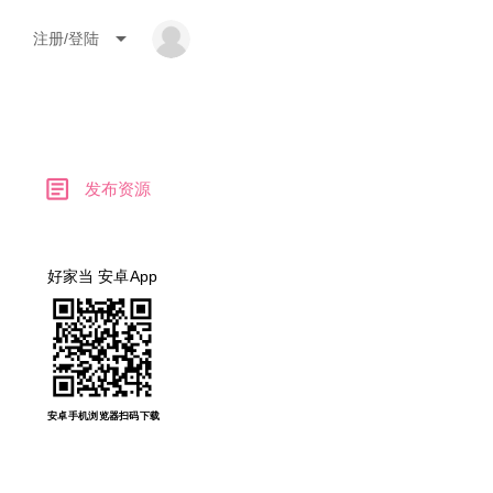
arrow_drop_down
注册/登陆
article
发布资源
好家当 安卓App
安卓手机浏览器扫码下载