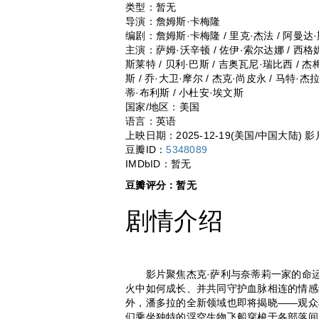
类型：暂无
导演：詹姆斯·卡梅隆
编剧：詹姆斯·卡梅隆 / 里克·杰法 / 阿曼达
主演：萨姆·沃辛顿 / 佐伊·索尔达娜 / 西格妮·
斯莱特 / 贝利·巴斯 / 吉奥瓦尼·瑞比西 / 杰
斯 / 乔·大卫·摩尔 / 杰克·尚皮永 / 马特·杰
蒂·布利斯 / 小杜安·埃文斯
国家/地区：美国
语言：英语
上映日期：2025-12-19(美国/中国大陆)
影
豆瓣ID：
5348089
IMDbID：暂无
豆瓣评分：
暂无
剧情介绍
影片聚焦杰克·萨利与奈蒂莉一家的命运
火中如何成长、并共同守护血脉相连的情感
外，潘多拉的全新领域也即将揭晓——观众
们乘坐独特的浮空生物飞船穿梭于各部落