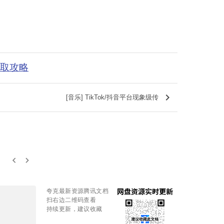
获取攻略
keyboard_arrow_right
[音乐] TikTok/抖音平台现象级传
keyboard_arrow_left
keyboard_arrow_right
夸克最新资源腾讯文档
扫右边二维码查看
持续更新，建议收藏