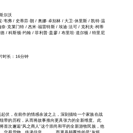
·斯尔沃
韦弗 / 史蒂芬·朗 / 奥娜·卓别林 / 大卫·休里斯 / 凯特·温
梅奈·克莱门特 / 杰米·福雷特斯 / 埃迪·法可 / 克利夫·柯蒂
拉德 / 科斯顿·约翰 / 菲利普·盖廖 / 布里坦·道尔顿 / 特里尼
片时长：16分钟
起伏，在前作的情感余波之上，深刻描绘一个家族在战
纽带的历程，从而将故事推向更具张力的全新维度。此
将首次邂逅“风之商人”这个崇尚和平的全新游牧民族，他
间，交易货物、传递信息。 而更具颠覆性的是“灰烬