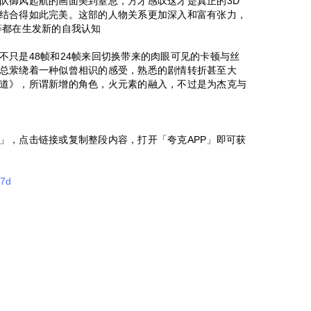
队御风起航的画面美到窒息，方才感叹这才是真正的3D
结合得如此完美。这部的人物关系更加深入和富有张力，
等都在生发新的自我认知
不只是48帧和24帧来回切换带来的肉眼可见的卡顿与丝
总萦绕着一种似曾相识的感受，熟悉的剧情转折甚至大
道》，所谓新增的角色，火元素的融入，不过是为杰克与
」，点击链接或复制整段内容，打开「夸克APP」即可获
e7d