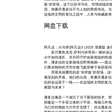
族”的登场，这个以掠夺为生、性情凶猛的
现，将撕开潘多拉不为人知的黑暗传说。当
这场跨文明的复仇之战中，人类与纳威族将
网盘下载
阿凡达：火与烬(阿凡达3 )2025 泄露版 速
影片聚焦杰克·萨利与奈蒂莉一家的命运
火中如何成长、并共同守护血脉相连的情感
外，潘多拉的全新领域也即将揭晓——观众
们乘坐独特的浮空生物飞船穿梭于各部落间
而更具颠覆性的是“灰烬族”的登场，这
着深刻的矛盾。他们的出现，将撕开潘多拉
拉的命运悬于一线——在这场跨文明的复仇
家园与未来？
潘多拉像是一个倾注了当下最强的技术、资
搭建起一个丰富立体的小宇宙，每隔几年电
为已经对视效大片司空见惯了，但当潘多拉