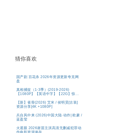
猜你喜欢
国产剧 百花杀 2026年资源更新夸克网
盘
真相捕捉（1-3季）(2019-2026)
【1080P】【英语中字】【22G】惊悚
犯罪
【新】雀骨(2026) 艾米 / 侯明昊[古装]
资源分享[4K +1080P]
兵自风中来 (2026)中国大陆·动作| 欧豪 /
蓝盈莹
火遮眼 2026谢苗主演高清无删减犯罪动
作电影资源速存