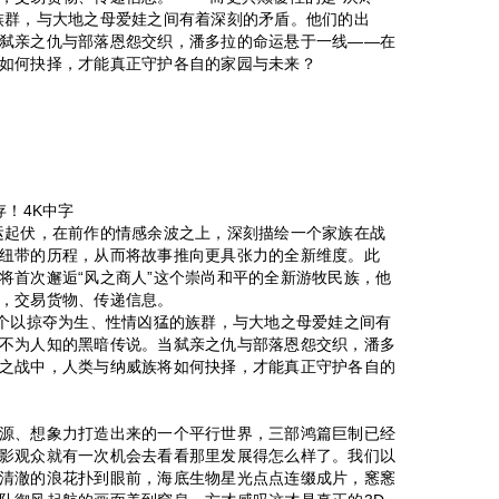
族群，与大地之母爱娃之间有着深刻的矛盾。他们的出
弑亲之仇与部落恩怨交织，潘多拉的命运悬于一线——在
如何抉择，才能真正守护各自的家园与未来？
存！4K中字
起伏，在前作的情感余波之上，深刻描绘一个家族在战
纽带的历程，从而将故事推向更具张力的全新维度。此
将首次邂逅“风之商人”这个崇尚和平的全新游牧民族，他
，交易货物、传递信息。
个以掠夺为生、性情凶猛的族群，与大地之母爱娃之间有
不为人知的黑暗传说。当弑亲之仇与部落恩怨交织，潘多
之战中，人类与纳威族将如何抉择，才能真正守护各自的
源、想象力打造出来的一个平行世界，三部鸿篇巨制已经
影观众就有一次机会去看看那里发展得怎么样了。我们以
清澈的浪花扑到眼前，海底生物星光点点连缀成片，窸窸