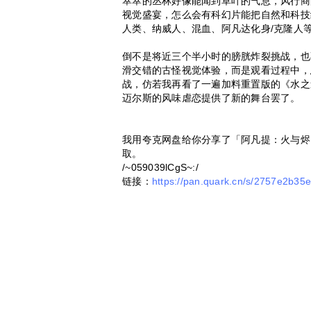
窣窣的丛林好像能闻到草叶的气息，风行商
视觉盛宴，怎么会有科幻片能把自然和科技
人类、纳威人、混血、阿凡达化身/克隆人
倒不是将近三个半小时的膀胱炸裂挑战，也
滑交错的古怪视觉体验，而是观看过程中，
战，仿若我再看了一遍加料重置版的《水之
迈尔斯的风味虐恋提供了新的舞台罢了。
我用夸克网盘给你分享了「阿凡提：火与烬
取。
/~059039lCgS~:/
链接：
https://pan.quark.cn/s/2757e2b35