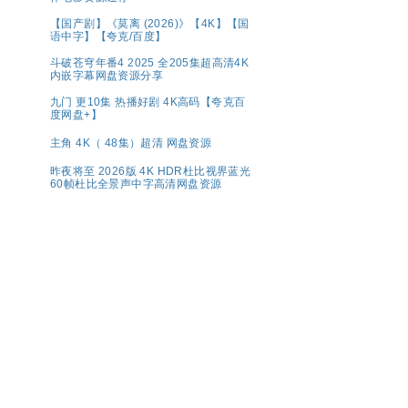
【国产剧】《莫离 (2026)》【4K】【国
语中字】【夸克/百度】
斗破苍穹年番4 2025 全205集超高清4K
内嵌字幕网盘资源分享
九门 更10集 热播好剧 4K高码【夸克百
度网盘+】
主角 4K（ 48集）超清 网盘资源
昨夜将至 2026版 4K HDR杜比视界蓝光
60帧杜比全景声中字高清网盘资源