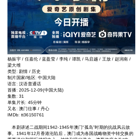
杨振宇 / 任嘉伦 / 蓝盈莹 / 李纯 / 谭凯 / 马启越 / 王放 / 赵润南 /
梁大维
类型:
剧情 / 历史
制片国家/地区:
中国大陆
语言:
汉语普通话
首播:
2025-12-09(中国大陆)
集数:
31
单集片长:
45分钟
又名:
澳门往事 / 丹心
IMDb:
tt36150761
本剧讲述二战期间1942-1945年澳门“孤岛”时期的抗战风云故
事。1941年12月香港沦陷后，澳门成为各国战略物资中转交换的