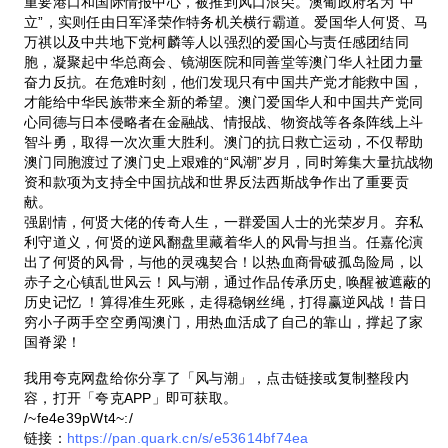
重要港口和国际情报中心，被推到风口浪尖。澳葡政府名为“中
立”，实则任由日军泽荣作特务机关横行霸道。爱国华人何贤、马
万祺以及中共地下党柯麟等人以强烈的爱国心与责任感团结同
胞，凝聚起中华总商会、镜湖医院和同善堂等澳门华人社团力量
奋力反抗。在危难时刻，他们发现只有中国共产党才能救中国，
才能给中华民族带来全新的希望。澳门爱国华人和中国共产党同
心同德与日本侵略者在金融战、情报战、物资战等各条阵线上斗
智斗勇，取得一次次重大胜利。澳门的抗日救亡运动，不仅帮助
澳门同胞渡过了澳门史上艰难的“风潮”岁月，同时筹集大量抗战物
资和款项为支持全中国抗战和世界反法西斯战争作出了重要贡
献。
强剧情，何贤大佬的传奇人生，一群爱国人士的光荣岁月。弃私
利守道义，何贤的逆风翻盘里藏着华人的风骨与担当。任嘉伦演
出了何贤的风骨，与他的灵魂契合！以热血商骨破孤岛险局，以
赤子之心镇乱世风云！风与潮，通过作品传承历史, 唤醒被遮蔽的
历史记忆 ！算得准生死账，走得稳钢丝绳，打得赢逆风战！昔日
穷小子两手空空勇闯澳门，用热血活成了自己的靠山，撑起了家
国脊梁！
我用夸克网盘给你分享了「风与潮」，点击链接或复制整段内
容，打开「夸克APP」即可获取。
/~fe4e39pWt4~:/
链接：
https://pan.quark.cn/s/e53614bf74ea