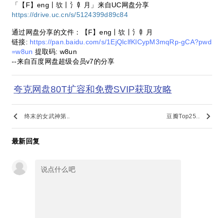
「【F】eng丨欤丨氵龺月」来自UC网盘分享
https://drive.uc.cn/s/5124399d89c84
通过网盘分享的文件：【F】eng丨欤丨氵龺月
链接:
https://pan.baidu.com/s/1EjQlclfKlCypM3mqRp-gCA?pwd
=w8un
提取码: w8un
--来自百度网盘超级会员v7的分享
夸克网盘80T扩容和免费SVIP获取攻略
keyboard_arrow_left
keyboard_arrow_right
终末的女武神第..
豆瓣Top25..
最新回复