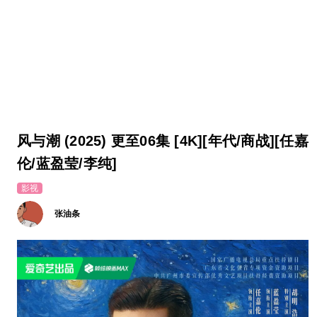
风与潮 (2025) 更至06集 [4K][年代/商战][任嘉
伦/蓝盈莹/李纯]
影视
张油条