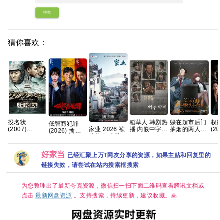
提交
猜你喜欢：
躲在超市后门
投名状
稻草人 韩剧热
权
低智商犯罪
抽烟的两人
(2007)
播 内嵌中字
(2
家业 2026 祯
(2026) 擒贼
2026 内封中
1080P 国语
【夸克百度网
集
娘传奇 古装女
记/4K
字
粤语中字
盘+】
【1
性传奇 杨紫
60.50FPS
[3.5G]
【
韩东君 已更最
S01杜比音效
好家当
已经汇聚上万T网友分享的资源，如果主贴和回复里的
文
新 夸克
HDR
【1
链接失效，请尝试在站内搜索框搜索
HiveWeb/内
嵌简中字幕/
【单集1～
为您整理出了最新夸克资源，微信扫一扫下面二维码查看腾讯文档或
3GB】
点击
最新网盘资源
。支持搜索，持续更新，建议收藏。🙏