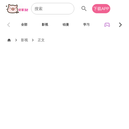
search
下载APP
chevron_left
chevron_right
sports_esports
全部
影视
动漫
学习
音乐
chevron_right
chevron_right
home
影视
正文