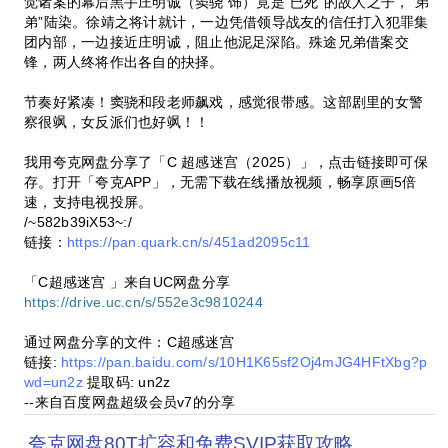
觉诸案的幕后黑手庄明诚（窦骁 饰）竟是“已死”的故人之子，“弟
弟”陆染。徐靖之将计就计，一边凭借领导战友的信任打入犯罪集
团内部，一边接近庄明诚，阻止他泥足深陷。殊途兄弟借案交
锋，两人终将作出各自的抉择。
节奏好紧凑！窦骁和段老师飙戏，感觉很带感。这部剧里的女警
察很飒，女反派们也好飒！！
我用夸克网盘分享了「C 超感迷宫（2025）」，点击链接即可保
存。打开「夸克APP」，无需下载在线播放视频，畅享原画5倍
速，支持电视投屏。
/~582b39iX53~:/
链接：
https://pan.quark.cn/s/451ad2095c11
「C超感迷宫 」来自UC网盘分享
https://drive.uc.cn/s/552e3c9810244
通过网盘分享的文件：C超感迷宫
链接:
https://pan.baidu.com/s/10H1K65sf2Oj4mJG4HFtXbg?p
wd=un2z
提取码: un2z
--来自百度网盘超级会员v7的分享
夸克网盘80T扩容和免费SVIP获取攻略