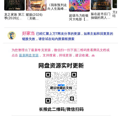
《我靠预判走
向人生巅峰》
亢
AI短剧，共99
躲在超市后门
龙之家族 第三
耀眼(2026)
超级马力欧银
结
集，2026年
抽烟的两人
季(2026)[更
〔关晓
河大电影【4K
罪】
热播 夸克网盘
2026 内封中
01集]
彤〕/4k+1080P
超清DV.HDR
爆
字
[4K.DV.HDR]
超清画质|简中
｜国英双语】
季来
[高码率][内封
字幕/夸克/百
2026最大黑
男
简繁英][附1-2
好家当
度网盘资源
已经汇聚上万T网友分享的资源，如果主贴和回复里的
马！全球票房
胜收
季][8GB集]
【单集0.8～
第一🏆 夸克
养
链接失效，请尝试在站内搜索框搜索
3GB】
起
为您整理出了最新夸克资源，微信扫一扫下面二维码查看腾讯文档或
点击
最新网盘资源
。支持搜索，持续更新，建议收藏。🙏