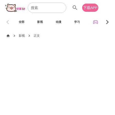
search
下载APP
chevron_left
chevron_right
sports_esports
全部
影视
动漫
学习
音乐
chevron_right
chevron_right
home
影视
正文