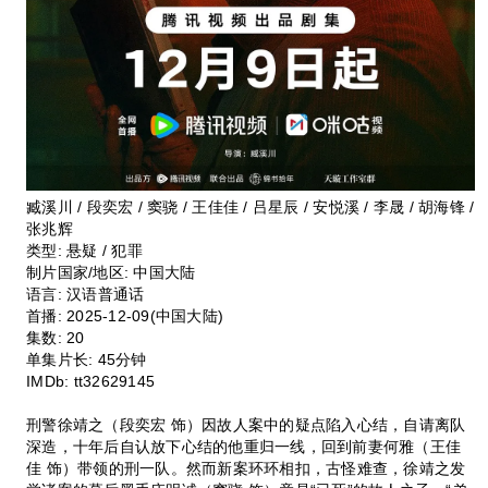
臧溪川 / 段奕宏 / 窦骁 / 王佳佳 / 吕星辰 / 安悦溪 / 李晟 / 胡海锋 /
张兆辉
类型:
悬疑 / 犯罪
制片国家/地区:
中国大陆
语言:
汉语普通话
首播:
2025-12-09(中国大陆)
集数:
20
单集片长:
45分钟
IMDb:
tt32629145
刑警徐靖之（段奕宏 饰）因故人案中的疑点陷入心结，自请离队
深造，十年后自认放下心结的他重归一线，回到前妻何雅（王佳
佳 饰）带领的刑一队。然而新案环环相扣，古怪难查，徐靖之发