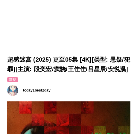
超感迷宫 (2025) 更至05集 [4K][类型: 悬疑/犯
罪][主演: 段奕宏/窦骁/王佳佳/吕星辰/安悦溪]
影视
today1best2day