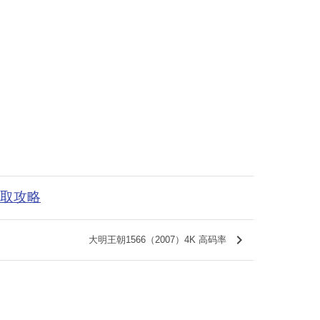
获取攻略
keyboard_arrow_right
大明王朝1566（2007）4K 高码率