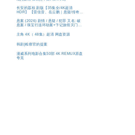
长安的荔枝 剧版【35集全/4K超清
HDR】 【雷佳音、岳云鹏｜悬疑/传奇】
夸克
悬案 (2026) 剧情 / 悬疑 / 犯罪 又名: 破
悬案 / 珠宝行连环劫案+卞记旅馆灭门案
夸克
主角 4K（ 48集）超清 网盘资源
韩剧|检察官的提案
漫威系列电影合集50部 4K REMUX原盘
夸克