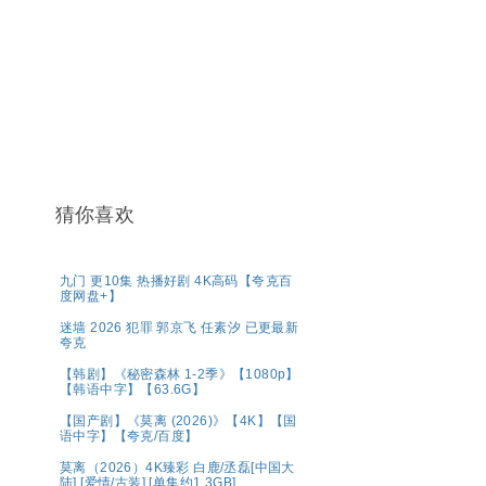
猜你喜欢
九门 更10集 热播好剧 4K高码【夸克百
度网盘+】
迷墙 2026 犯罪 郭京飞 任素汐 已更最新
夸克
【韩剧】《秘密森林 1-2季》【1080p】
【韩语中字】【63.6G】
【国产剧】《莫离 (2026)》【4K】【国
语中字】【夸克/百度】
莫离（2026）4K臻彩 白鹿/丞磊[中国大
陆] [爱情/古装] [单集约1.3GB]