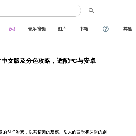
search
sports_esports
help_outline
音乐/音频
图片
书籍
其他
5 官方中文版及分色攻略，适配PC与安卓
dis开发的SLG游戏，以其精美的建模、动人的音乐和深刻的剧