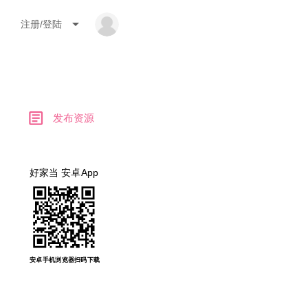
arrow_drop_down
注册/登陆
article
发布资源
好家当 安卓App
安卓手机浏览器扫码下载