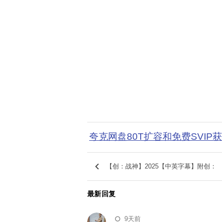
夸克网盘80T扩容和免费SVIP
keyboard_arrow_left
【创：战神‎】2025【中英字幕】附创：
最新回复
🌕
9天前