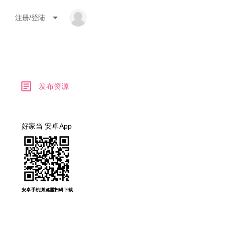
arrow_drop_down
注册/登陆
article
发布资源
好家当 安卓App
安卓手机浏览器扫码下载