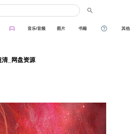
search
sports_esports
help_outline
音乐/音频
图片
书籍
其他
超清_网盘资源