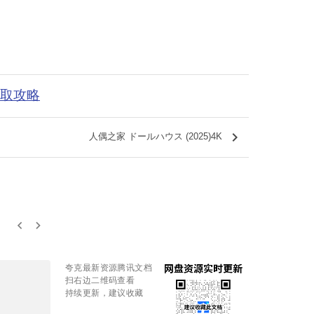
获取攻略
keyboard_arrow_right
人偶之家 ドールハウス (2025)4K
keyboard_arrow_left
keyboard_arrow_right
夸克最新资源腾讯文档
扫右边二维码查看
持续更新，建议收藏