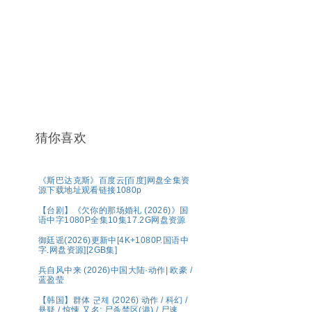
猜你喜欢
《斯巴达克斯》百度云[百度]网盘全集资
源下载地址观看链接1080p
【台剧】《欠你的那场婚礼 (2026)》国
语中字1080P全集10集17.2G网盘资源
御廷谣(2026)更新中[4K+1080P.国语中
字.网盘资源][2GB集]
兵自风中来 (2026)中国大陆·动作| 欧豪 /
蓝盈莹
【韩国】群体 군체 (2026) 动作 / 科幻 /
悬疑 / 惊悚 又名: 尸杀禁区(港) / 尸速禁