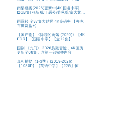
区(台) 夸克 影片讲述了因不明感染事件
而被封锁的建筑内，孤立无援的幸存者
南部档案(2026)更新中[4K.国语中字]
们对抗以无法预测形态进化的感染者的
[2GB集] 张新成/丁禹兮/姜珮瑶/富大龙/
故事。
刘令姿
雨霖铃 全37集大结局 4K高码率 【夸克
百度网盘+】
【国产剧】《隐秘的角落 (2020)》【4K
EDR】【国语中字】【全12集】
【66G】
国剧 《九门》 2026悬疑冒险，4K画质
更新至08集，含第一部完整内容
真相捕捉（1-3季）(2019-2026)
【1080P】【英语中字】【22G】惊悚
犯罪