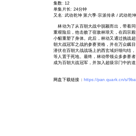
集数:
12
单集片长:
24分钟
又名:
武动乾坤 第六季·宗派传承 / 武动乾坤 第六季
林动为了从百朝大战中脱颖而出，带着同
重艰险后，他击败了宿敌林琅天，在四宗殿
小貂重塑了身体。此后，林动又通过挑战超
朝大战冠军之战的参赛资格，并在万众瞩目
潜伏在百朝大战战场上的西玄域奸细勾结，
等人置于死地。最终，林动带领众多参赛者
成为百朝大战冠军，并加入超级宗门中的道
网盘下载链接：
https://pan.quark.cn/s/9