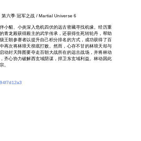
·冠军之战 / Martial Universe 6
伴小貂、小炎深入危机四伏的远古密藏寻找机缘。经历重
的青龙殿获得殿主的武学传承，还获得生死转轮丹，帮助
级王朝参赛者以提升自己积分排名的方式，成功获得了百
中再次将林琅天彻底打败。然而，心存不甘的林琅天却与
启动封天阵图要夺走百朝大战所在的远古战场，并将林动
，齐心协力破解西玄域阴谋，捍卫东玄域利益。林动因此
宗。
ba94f7d12a3