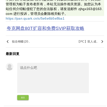
管理权为帖子发布者所有，本站无法操作相关资源。如您认为本
站任何介绍帖侵犯了您的合法版权，请发送邮件 zjhgx163@163.
com 进行投诉，管理员会删除相关帖子。
https://pan.quark.cn/s/5e6e6b5e8ba1
夸克网盘80T扩容和免费SVIP获取攻略
keyboard_arrow_left
keyboard_arrow_right
狙击蝴蝶(20..
【PC】双人成..
最新回复
提交