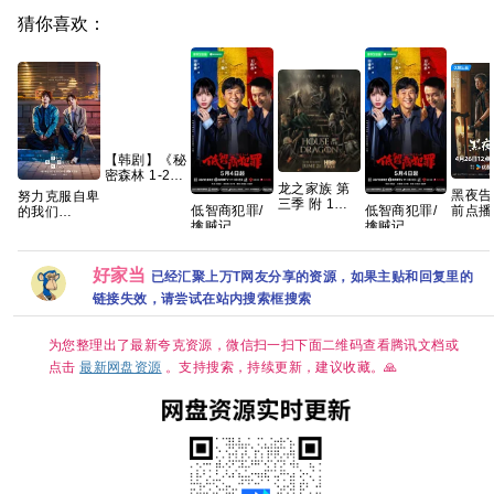
猜你喜欢：
【韩剧】《秘
密森林 1-2
龙之家族 第
季》
黑夜告
努力克服自卑
三季 附 1～2
【1080p】
低智商犯罪/
低智商犯罪/
前点播
的我们
季 4K WEB-
【韩语中字】
擒贼记
擒贼记
全】 高能灼
(2026)
DL.DDP5.1
【63.6G】
(2026) 【王
(2026) 【王
心！跨
[1080P.韩语
内嵌简繁英字
骁/ 田曦薇 /
骁/ 田曦薇 /
🌪 夸
中字][1.5GB
幕 【单集
】【悬疑/ 犯
】【悬疑/ 犯
集]
好家当
已经汇聚上万T网友分享的资源，如果主贴和回复里的
7GB左右】
罪】【国语中
罪】【国语中
链接失效，请尝试在站内搜索框搜索
字】【4K 持
字】【4K 持
续更新】
续更新】
为您整理出了最新夸克资源，微信扫一扫下面二维码查看腾讯文档或
点击
最新网盘资源
。支持搜索，持续更新，建议收藏。🙏