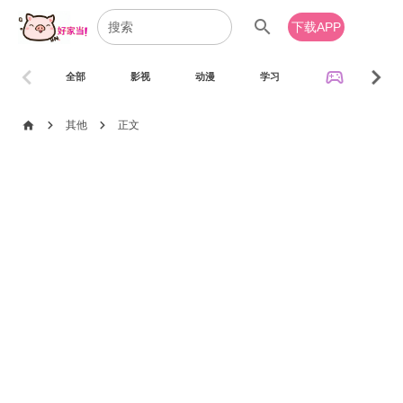
search
下载APP
chevron_left
chevron_right
sports_esports
全部
影视
动漫
学习
音乐
chevron_right
chevron_right
home
其他
正文