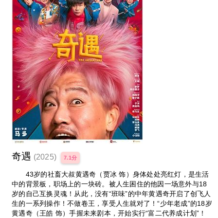
奇遇
(2025)
7.1分
43岁的社畜大叔黄遇奇（贾冰 饰）身体处处亮红灯，是生活
中的背景板，职场上的一块砖。被人生困住的他因一场意外与18
岁的自己互换灵魂！从此，没有“班味”的中年黄遇奇开启了创飞人
生的一系列操作！不做卷王，享受人生就对了！“少年老成”的18岁
黄遇奇（王皓 饰）手握未来剧本，开始实行“富二代养成计划”！