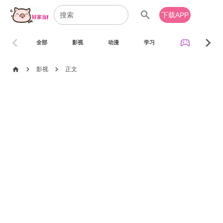
search
下载APP
chevron_left
chevron_right
sports_esports
全部
影视
动漫
学习
音乐
chevron_right
chevron_right
home
影视
正文