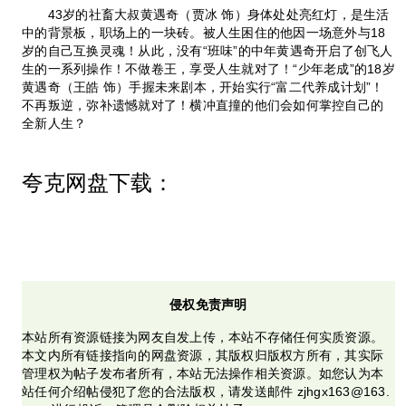
43岁的社畜大叔黄遇奇（贾冰 饰）身体处处亮红灯，是生活
中的背景板，职场上的一块砖。被人生困住的他因一场意外与18
岁的自己互换灵魂！从此，没有“班味”的中年黄遇奇开启了创飞人
生的一系列操作！不做卷王，享受人生就对了！“少年老成”的18岁
黄遇奇（王皓 饰）手握未来剧本，开始实行“富二代养成计划”！
不再叛逆，弥补遗憾就对了！横冲直撞的他们会如何掌控自己的
全新人生？
夸克网盘下载：
侵权免责声明
本站所有资源链接为网友自发上传，本站不存储任何实质资源。
本文内所有链接指向的网盘资源，其版权归版权方所有，其实际
管理权为帖子发布者所有，本站无法操作相关资源。如您认为本
站任何介绍帖侵犯了您的合法版权，请发送邮件 zjhgx163@163.