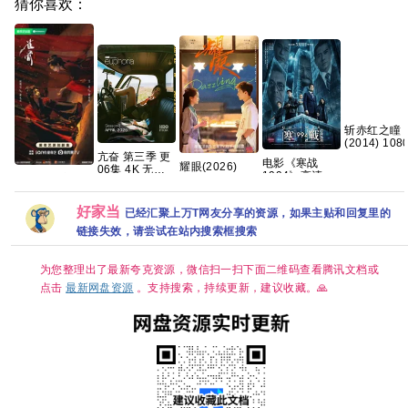
猜你喜欢：
斩赤红之瞳
(2014) 108
日语中字 全
亢奋 第三季 更
电影《寒战
耀眼(2026)
集 49g 夸克
06集 4K 无损
1994》高清免
【网盘分享】
〔关晓
简繁字幕【夸
费完整版百度
雀骨(2026)全
彤〕/4k+1080P
克百度网盘+】
网盘资源链接
28集国语中字
超清画质|简中
好家当
已经汇聚上万T网友分享的资源，如果主贴和回复里的
1080P高码艾
字幕/夸克/百度
米侯明昊古装
网盘资源【单
链接失效，请尝试在站内搜索框搜索
爱情
集0.8～3GB】
为您整理出了最新夸克资源，微信扫一扫下面二维码查看腾讯文档或
点击
最新网盘资源
。支持搜索，持续更新，建议收藏。🙏