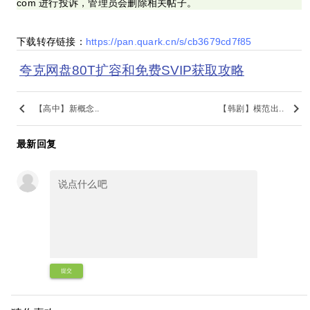
com 进行投诉，管理员会删除相关帖子。
下载转存链接：
https://pan.quark.cn/s/cb3679cd7f85
夸克网盘80T扩容和免费SVIP获取攻略
keyboard_arrow_left
keyboard_arrow_right
【高中】新概念..
【韩剧】模范出..
最新回复
提交