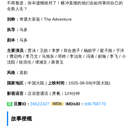
不再叛逆，弥补遗憾就对了！横冲直撞的他们会如何掌控自己的
全新人生？
别称：
奇遇大富翁 / The Adventure
执导：
马多
剧本：
马多
主要演员：
贾冰 / 王皓 / 李梦 / 郑合惠子 / 杨皓宇 / 翟子路 / 于洋
/ 费启鸣 / 李乃文 / 马旭东 / 邓帅 / 李治良 / 冯满 / 郝瀚 / 李飞 / 小
沈阳 / 徐浩伦 / 谭湘文 / 唐香玉
风格：
喜剧
国家地区：
中国大陆 |
上映时间：
2025-08-08(中国大陆)
影视语言：
汉语普通话 |
片长：
129分钟
豆瓣ID：
36522427
IMDbID：
tt36758770
豆
IMDb
故事梗概