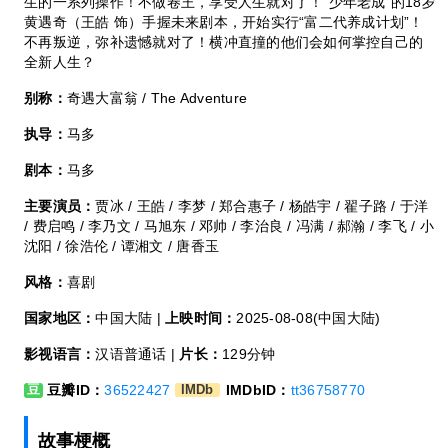
生的一系列操作！不做卷王，享受人生就对了！“少年老成”的18岁
黄遇奇（王皓 饰）手握未来剧本，开始实行“富二代养成计划”！
不再叛逆，弥补遗憾就对了！横冲直撞的他们会如何掌控自己的
全新人生？
别称：
奇遇大富翁 / The Adventure
执导：
马多
剧本：
马多
主要演员：
贾冰 / 王皓 / 李梦 / 郑合惠子 / 杨皓宇 / 翟子路 / 于洋
/ 费启鸣 / 李乃文 / 马旭东 / 邓帅 / 李治良 / 冯满 / 郝瀚 / 李飞 / 小
沈阳 / 徐浩伦 / 谭湘文 / 唐香玉
风格：
喜剧
国家地区：
中国大陆 |
上映时间：
2025-08-08(中国大陆)
影视语言：
汉语普通话 |
片长：
129分钟
豆瓣ID：
36522427
IMDbID：
tt36758770
豆
IMDb
故事梗概