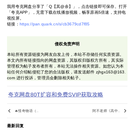
我用夸克网盘分享了「Q【其@余】」，点击链接即可保存。打开
「夸克APP」，无需下载在线播放视频，畅享原画5倍速，支持电
视投屏。
链接：
https://pan.quark.cn/s/cb3679cd7f85
侵权免责声明
本站所有资源链接为网友自发上传，本站不存储任何实质资源。
本文内所有链接指向的网盘资源，其版权归版权方所有，其实际
管理权为帖子发布者所有，本站无法操作相关资源。如您认为本
站任何介绍帖侵犯了您的合法版权，请发送邮件 zjhgx163@163.
com 进行投诉，管理员会删除相关帖子。
夸克网盘80T扩容和免费SVIP获取攻略
keyboard_arrow_left
keyboard_arrow_right
🔥怪奇物语（..
阿不老师《高中..
最新回复