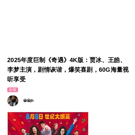
2025年度巨制《奇遇》4K版：贾冰、王皓、
李梦主演，剧情诙谐，爆笑喜剧，60G海量视
听享受
影视
😬😬jh