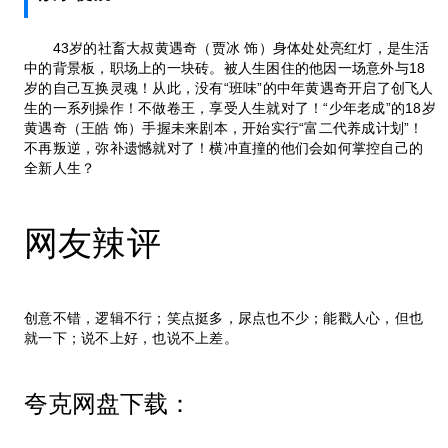
43岁的社畜大叔黄遇奇（贾冰 饰）身体处处亮红灯，是生活
中的背景板，职场上的一块砖。被人生困住的他因一场意外与18
岁的自己互换灵魂！从此，没有“班味”的中年黄遇奇开启了创飞人
生的一系列操作！不做卷王，享受人生就对了！“少年老成”的18岁
黄遇奇（王皓 饰）手握未来剧本，开始实行“富二代养成计划”！
不再叛逆，弥补遗憾就对了！横冲直撞的他们会如何掌控自己的
全新人生？
网友辣评
创意不错，逻辑不行；笑点挺多，尿点也不少；能戳人心，但也
就一下；说不上好，也说不上差。
夸克网盘下载：