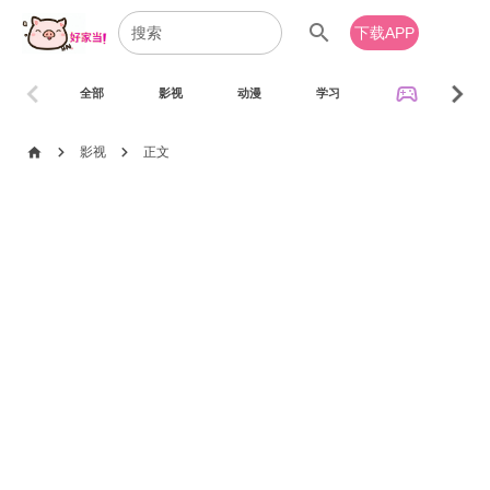
search
下载APP
chevron_left
chevron_right
sports_esports
全部
影视
动漫
学习
音乐
chevron_right
chevron_right
home
影视
正文