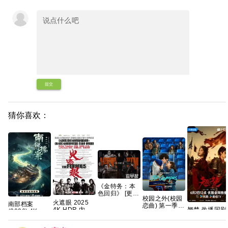
提交
猜你喜欢：
《金特务：本
色回归》 [更新
校园之外(校园
中] [4K高码率]
火遮眼 2025
南部档案‎
恋曲) 第一季
顶级片源_百度
翘楚 热播国剧
4K HDR 内封
(2026) 4K
爱情/运动【全
网盘
【夸克百度网
中英字幕 高分
HDR DV杜比
8集】官中简繁
【1080P.REMUX.
盘+】
动作 【夸克百
视界 高码率 60
英